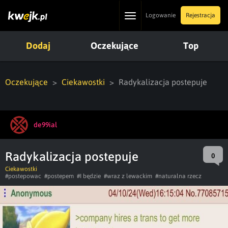
Toggle
Logowanie
Rejestracja
navigation
Dodaj
Oczekujące
Top
Oczekujące
Ciekawostki
Radykalizacja postepuje
de99ial
Radykalizacja postepuje
0
Ciekawostki
#postepowac
#postepem
#I będzie
#wraz z lewackim
#naturalna rzecz