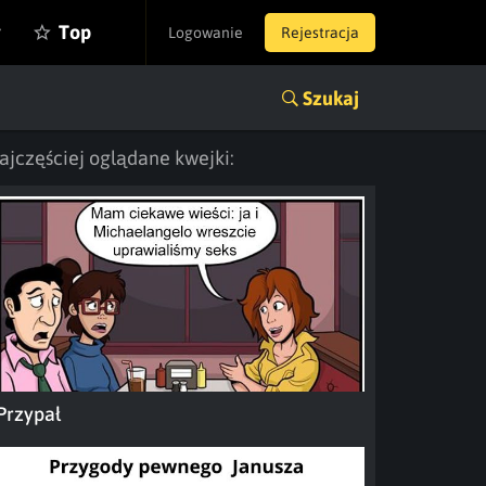
y
Top
Logowanie
Rejestracja
Szukaj
ajczęściej oglądane kwejki:
Przypał