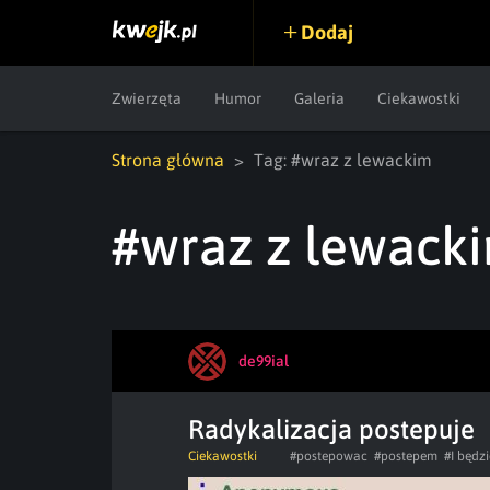
Dodaj
Zwierzęta
Humor
Galeria
Ciekawostki
Strona główna
Tag: #wraz z lewackim
#wraz z lewack
de99ial
Radykalizacja postepuje
Ciekawostki
#postepowac
#postepem
#I będzi