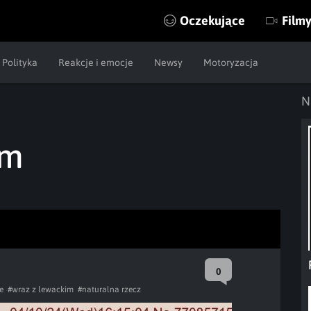
Oczekujące
Film
Polityka
Reakcje i emocje
Newsy
Motoryzacja
N
im
0
e
#wraz z lewackim
#naturalna rzecz