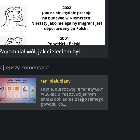
Zapomniał wół, jak cielęciem był.
ajlepszy komentarz:
ten_nielubiany
Fajnie, ale rozwój feminatywów 
w 20-leciu międzywojennym 
istniał dokładnie z tego samego 
powodu, co...