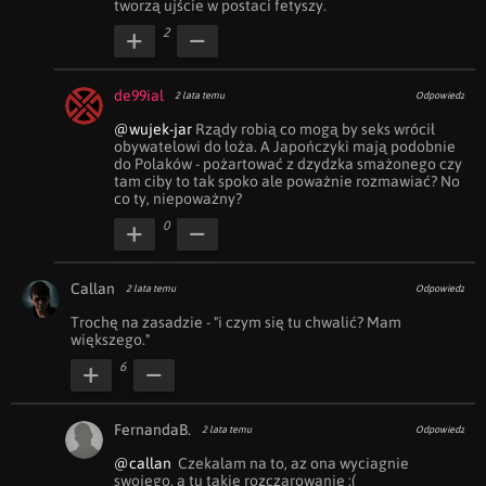
tworzą ujście w postaci fetyszy.
2
de99ial
2 lata temu
Odpowiedz
@wujek-jar
 Rządy robią co mogą by seks wrócił 
obywatelowi do łoża. A Japończyki mają podobnie 
do Polaków - pożartować z dzydzka smażonego czy 
tam ciby to tak spoko ale poważnie rozmawiać? No 
co ty, niepoważny?
0
Callan
2 lata temu
Odpowiedz
Trochę na zasadzie - "i czym się tu chwalić? Mam 
większego."
6
FernandaB.
2 lata temu
Odpowiedz
@callan
  Czekalam na to, az ona wyciagnie 
swojego, a tu takie rozczarowanie :(