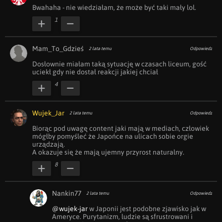
Bwahaha - nie wiedziałam, że może być taki mały lol.
1
Mam_To_Gdzieś
2 lata temu
Odpowiedz
Dosłownie miałam taką sytuację w czasach liceum, gość 
uciekł gdy nie dostał reakcji jakiej chciał 
4
Wujek_Jar
2 lata temu
Odpowiedz
Biorąc pod uwagę content jaki mają w mediach, człowiek 
mógłby pomyśleć że Japońce na ulicach sobie orgie 
urządzają.

A okazuje się że mają ujemny przyrost naturalny.
8
Nankin77
2 lata temu
Odpowiedz
@wujek-jar
 w Japonii jest podobne zjawisko jak w 
Ameryce. Purytanizm, ludzie są sfrustrowani i 