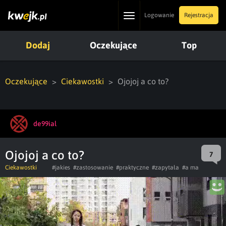
Toggle
Logowanie
Rejestracja
navigation
Dodaj
Oczekujące
Top
Oczekujące
Ciekawostki
Ojojoj a co to?
de99ial
Ojojoj a co to?
7
Ciekawostki
#jakies
#zastosowanie
#praktyczne
#zapytała
#a ma