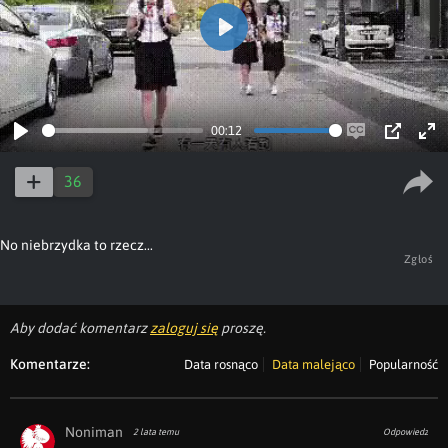
Play
00:12
Play
Enable
PIP
Ent
captions
ful
36
No niebrzydka to rzecz...
Zgłoś
Aby dodać komentarz
zaloguj się
proszę.
Komentarze:
Data rosnąco
Data malejąco
Popularność
Noniman
2 lata temu
Odpowiedz