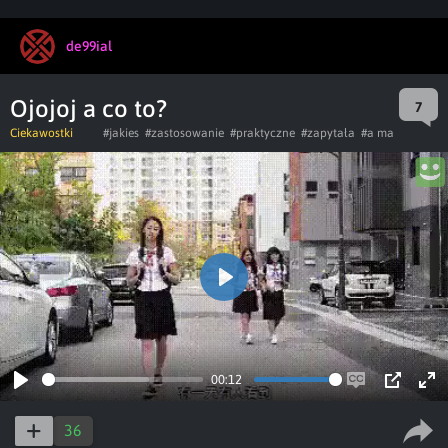
de99ial
Ojojoj a co to?
7
Ciekawostki
#jakies
#zastosowanie
#praktyczne
#zapytała
#a ma
Play
00:12
Play
Enable
PIP
Ent
captions
ful
36