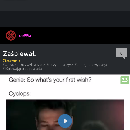
de99ial
Zaśpiewał.
0
Ciekawostki
#zapytała
#o zwykłą rzecz
#o czym marzysz
#a on gitarę wyciąga
#i śpiewająco odpowiada
Play