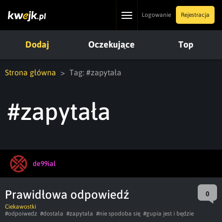
Toggle
Logowanie
Rejestracja
navigation
Dodaj
Oczekujące
Top
Strona główna
Tag: #zapytała
#zapytała
de99ial
Prawidłowa odpowiedź
0
Ciekawostki
#odpoiwedz
#dostała
#zapytała
#nie spodoba się
#gupia jest i będzie