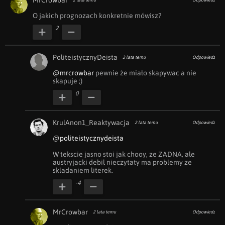
MrCrowbar
2 lata temu
Odpowiedz
O jakich prognozach konkretnie mówisz?
2
PoliteistycznyDeista
2 lata temu
Odpowiedz
@mrcrowbar
 pewnie że miało skapywac a nie 
skapuje ;)
0
KrulAnon1_Reaktywacja
2 lata temu
Odpowiedz
@politeistycznydeista
W tekscie jasno stoi jak chooy, ze ZADNA, ale 
austryjacki debil nieczytaty ma problemy ze 
skladaniem literek.
-4
MrCrowbar
2 lata temu
Odpowiedz