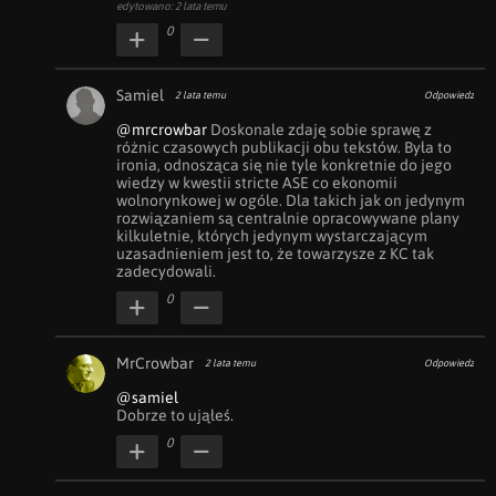
edytowano: 2 lata temu
0
Samiel
2 lata temu
Odpowiedz
@mrcrowbar
 Doskonale zdaję sobie sprawę z 
różnic czasowych publikacji obu tekstów. Była to 
ironia, odnosząca się nie tyle konkretnie do jego 
wiedzy w kwestii stricte ASE co ekonomii 
wolnorynkowej w ogóle. Dla takich jak on jedynym 
rozwiązaniem są centralnie opracowywane plany 
kilkuletnie, których jedynym wystarczającym 
uzasadnieniem jest to, że towarzysze z KC tak 
zadecydowali.
0
MrCrowbar
2 lata temu
Odpowiedz
@samiel
Dobrze to ująłeś.
0