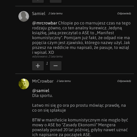
Samiel
2 lata temu
Odpowiedz
@mrcrowbar
 Chłopie po co marnujesz czas na tego 
rodzaju gówno, co ten analny kurewicz. Jedyną 
książkę, jaką przeczytał o ASE to ,,Manifest 
komunistyczny". Pomijam już fakt, że odpad nie ma 
pojęcia czym jest zjawisko, którego nazwy użył. Jak 
piszesz na reddicie mu napisali, że pasuje, to wziął 
i wpisał. XD
edytowano: 2 lata temu
1
MrCrowbar
2 lata temu
Odpowiedz
@samiel
Dla sportu.

Łatwo mi się go ora po prostu mówiąc prawdę, na 
co on się spłakuje 

BTW w manifeście komunistycznym nie mogło być 
mowy o ASE bo "Zasady Ekonomii" Mengera 
powstały ponad 20 lat później, gdyby nawet uznać 
ich napisanie za początek ASE.