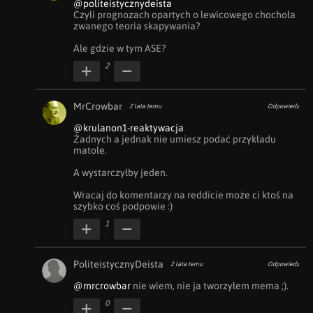
@politeistycznydeista
Czyli prognozach opartych o lewicowego chochoła 
zwanego teoria skapywania?

Ale gdzie w tym ASE?
2
MrCrowbar
2 lata temu
Odpowiedz
@krulanon1-reaktywacja
Żadnych a jednak nie umiesz podać przykładu 
matole. 

A wystarczyłby jeden.

Wracaj do komentarzy na reddicie może ci ktoś na 
szybko coś podpowie :)
1
PoliteistycznyDeista
2 lata temu
Odpowiedz
@mrcrowbar
 nie wiem, nie ja tworzyłem mema ;).
0