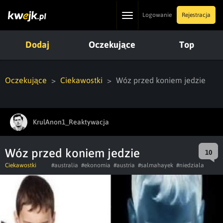
Toggle
Logowanie
Rejestracja
navigation
Dodaj
Oczekujące
Top
Oczekujące
Ciekawostki
Wóz przed koniem jedzie
KrulAnon1_Reaktywacja
Wóz przed koniem jedzie
10
Ciekawostki
#australia
#ekonomia
#austria
#salmahayek
#niedziala