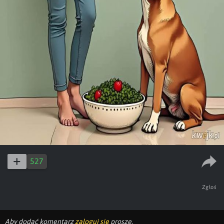
527
Zgłoś
Aby dodać komentarz
zaloguj się
proszę.