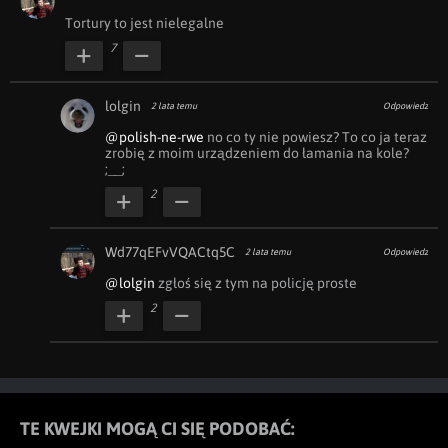
Tortury to jest nielegalne
7
lolgin
2 lata temu
Odpowiedz
@polish-ne-rwe
 no co ty nie powiesz? To co ja teraz 
zrobię z moim urządzeniem do łamania na kole? 
;__;
2
Wd77qEFvVQACtq5C
2 lata temu
Odpowiedz
@lolgin
 zgłoś się z tym na policję proste
2
TE KWEJKI MOGĄ CI SIĘ PODOBAĆ: