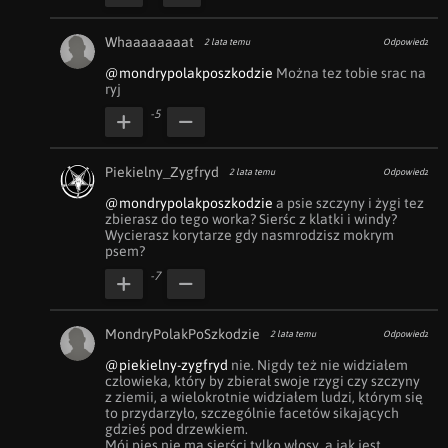
Whaaaaaaaat
2 lata temu
Odpowiedz
@mondrypolakposzkodzie
 Można tez tobie srac na 
ryj
-5
Piekielny_Zygfryd
2 lata temu
Odpowiedz
@mondrypolakposzkodzie
 a psie szczyny i żygi tez 
zbierasz do tego worka? Sierśc z klatki i windy? 
Wycierasz korytarze gdy nasmrodzisz mokrym 
psem?
-7
MondryPolakPoSzkodzie
2 lata temu
Odpowiedz
@piekielny-zygfryd
 nie. Nigdy też nie widziałem 
człowieka, który by zbierał swoje rzygi czy szczyny 
z ziemii, a wielokrotnie widziałem ludzi, którym się 
to przydarzyło, szczególnie facetów sikających 
gdzieś pod drzewkiem. 

Mój pies nie ma sierści tylko włosy, a jak jest 