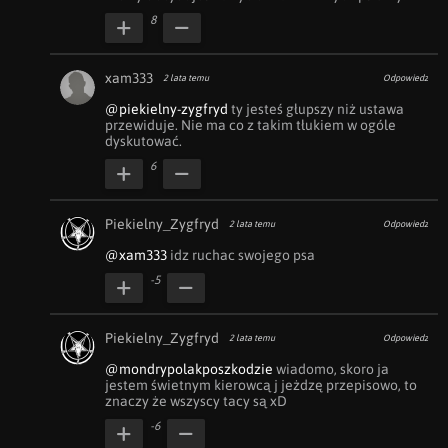
8
xam333
2 lata temu
Odpowiedz
@piekielny-zygfryd
 ty jesteś głupszy niż ustawa 
przewiduje. Nie ma co z takim tłukiem w ogóle 
dyskutować.
6
Piekielny_Zygfryd
2 lata temu
Odpowiedz
@xam333
 idz ruchac swojego psa
-5
Piekielny_Zygfryd
2 lata temu
Odpowiedz
@mondrypolakposzkodzie
 wiadomo, skoro ja 
jestem świetnym kierowcą j jeżdzę przepisowo, to 
znaczy że wszyscy tacy są xD
-6