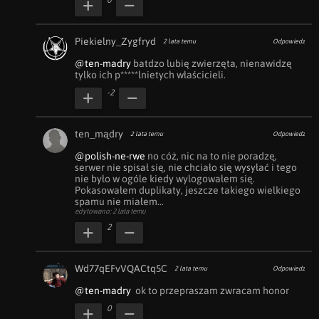
0
Piekielny_Zygfryd
2 lata temu
Odpowiedz
@ten-madry
 batdzo lubię zwierzęta, nienawidzę 
tylko ich p*****lnietych właścicieli.
-2
ten_mądry
2 lata temu
Odpowiedz
@polish-ne-rwe
 no cóż, nic na to nie poradzę, 
serwer nie spisał się, nie chciało się wysyłać i tego 
nie było w ogóle kiedy wylogowałem się.

Pokasowałem duplikaty, jeszcze takiego wielkiego 
spamu nie miałem...
edytowano: 2 lata temu
2
Wd77qEFvVQACtq5C
2 lata temu
Odpowiedz
@ten-madry
  ok to przepraszam zwracam honor
0