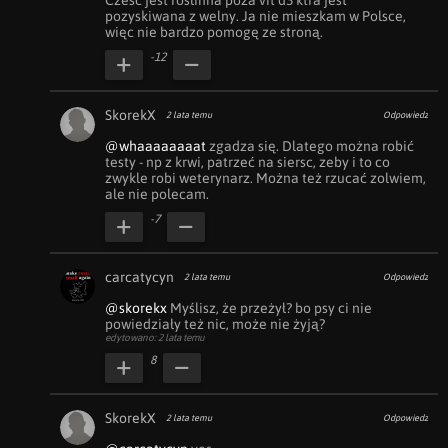
Czesc jest roslinna poza vit d3 ktra jest 
pozyskiwana z welny. Ja nie mieszkam w Polsce, 
więc nie bardzo pomogę ze stroną.
-12
SkorekX
2 lata temu
Odpowiedz
@whaaaaaaaat
 zgadza się. Dlatego można robić 
testy - np z krwi, patrzeć na siersc, zeby i to co 
zwykle robi weterynarz. Można też rzucać zolwiem, 
ale nie polecam.
-7
carcatycyn
2 lata temu
Odpowiedz
@skorekx
 Myślisz, że przeżył? bo psy ci nie 
powiedziały też nic, może nie żyją?
edytowano: 2 lata temu
8
SkorekX
2 lata temu
Odpowiedz