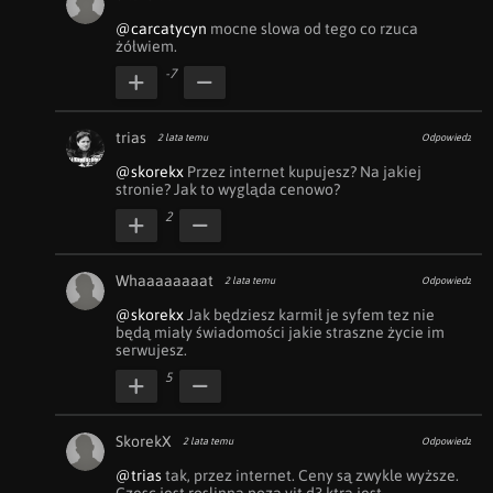
@carcatycyn
 mocne slowa od tego co rzuca 
żółwiem.
-7
trias
2 lata temu
Odpowiedz
@skorekx
 Przez internet kupujesz? Na jakiej 
stronie? Jak to wygląda cenowo?
2
Whaaaaaaaat
2 lata temu
Odpowiedz
@skorekx
 Jak będziesz karmił je syfem tez nie 
będą miały świadomości jakie straszne życie im 
serwujesz. 
5
SkorekX
2 lata temu
Odpowiedz
@trias
 tak, przez internet. Ceny są zwykle wyższe. 