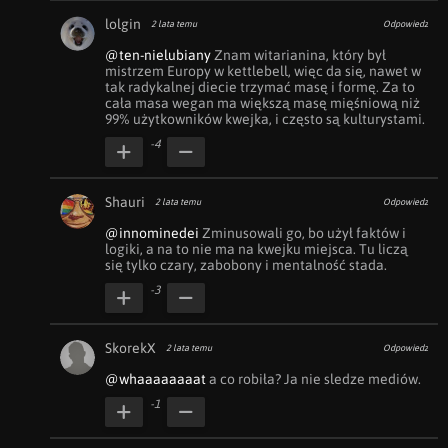
lolgin
2 lata temu
Odpowiedz
@ten-nielubiany
 Znam witarianina, który był 
mistrzem Europy w kettlebell, więc da się, nawet w 
tak radykalnej diecie trzymać masę i formę. Za to 
cała masa wegan ma większą masę mięśniową niż 
99% użytkowników kwejka, i często są kulturystami.
-4
Shauri
2 lata temu
Odpowiedz
@innominedei
 Zminusowali go, bo użył faktów i 
logiki, a na to nie ma na kwejku miejsca. Tu liczą 
się tylko czary, zabobony i mentalność stada.
-3
SkorekX
2 lata temu
Odpowiedz
@whaaaaaaaat
 a co robiła? Ja nie sledze mediów.
-1