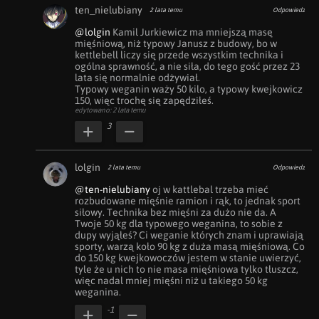
ten_nielubiany
2 lata temu
Odpowiedz
@lolgin
 Kamil Jurkiewicz ma mniejszą masę 
mięśniową, niż typowy Janusz z budowy, bo w 
kettlebell liczy się przede wszystkim technika i 
ogólna sprawność, a nie siła, do tego gość przez 23 
lata się normalnie odżywiał. 

Typowy weganin waży 50 kilo, a typowy kwejkowicz 
150, więc trochę się zapędziłeś.
edytowano: 2 lata temu
3
lolgin
2 lata temu
Odpowiedz
@ten-nielubiany
 oj w kattlebal trzeba mieć 
rozbudowane mięśnie ramion i rąk, to jednak sport 
siłowy. Technika bez mięśni za dużo nie da. A 
Twoje 50 kg dla typowego weganina, to sobie z 
dupy wyjąłeś? Ci weganie których znam i uprawiają 
sporty, warzą koło 90 kg z duża masą mięśniową. Co 
do 150 kg kwejkowoczów jestem w stanie uwierzyć, 
tyle że u nich to nie masa mięśniowa tylko tłuszcz, 
więc nadal mniej mięśni niż u takiego 50 kg 
weganina.
-1