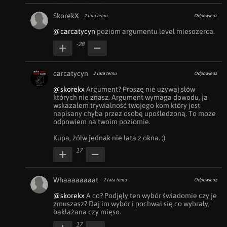
SkorekX
2 lata temu
Odpowiedz
@carcatycyn
 poziom argumentu level miesozerca.
-28
carcatycyn
2 lata temu
Odpowiedz
@skorekx
 Argument? Proszę nie używaj słów 
których nie znasz. Argument wymaga dowodu, ja 
wskazałem trywialność twojego kom który jest 
napisany chyba przez osobę upośledzoną. To może 
odpowiem na twoim poziomie.

Kupa, żółw jednak nie lata z okna. ;)
17
Whaaaaaaaat
2 lata temu
Odpowiedz
@skorekx
 A co? Podjęły ten wybór świadomie czy je 
zmuszasz? Daj im wybór i pochwal się co wybrały, 
bakłażana czy mięso. 
17