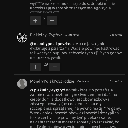
wyj****e na życie moich sąsiadów, dopóki mi nie 
uprzykrzają w sposób znaczący mojego życia.
edytowano: 2 lata temu
5
Piekielny_Zygfryd
2 lata temu
Odpowiedz
@mondrypolakposzkodzie
 a co ja w ogole 
dyskutuje z psiarzami. Was sie powinno kastrowac 
tak waszych pupilow, zebyscie tych zj****ych genów 
nie przekazywali.
-10
MondryPolakPoSzkodzie
2 lata temu
Odpowiedz
@piekielny-zygfryd
 no tak - ktoś kto potrafi się 
zaopiekować bezbronnym stworzeniem i dać mu 
ciepły dom, a dodatkowo jest obowiązkowy i 
zdyscyplinowany (bo codzienne spacery, 
szczepienia, sprzątanie) na pewno ma zj****e geny. 
Wszak opiekuńczość, obowiązkowość i dyscyplina 
to złe cechy i nie powinny być przekazywane.. 

na całe szczęście możesz sobie tylko szczekać, bo 
nie Ty decydujesz o życiu moim i innych psiarzy.