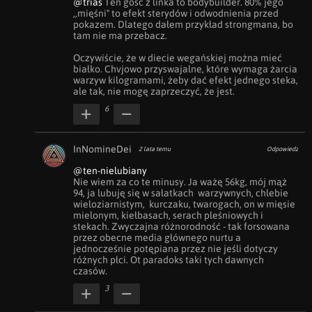
@trias
 Ten gość z linka to bodybuilder. 80% jego 
,,mięśni" to efekt sterydów i odwodnienia przed 
pokazem. Dlatego dałem przykład strongmana, bo 
tam nie ma przebacz. 

Oczywiście, że w diecie wegańskiej można mieć 
białko. Chvjowo przyswajalne, które wymaga żarcia 
warzyw kilogramami, żeby dać efekt jednego steka, 
ale tak, nie mogę zaprzeczyć, że jest.
6
InNomineDei
2 lata temu
Odpowiedz
@ten-nielubiany
Nie wiem za co te minusy. Ja ważę 56kg, mój mąż 
94, ja lubuję się w sałatkach  warzywnych, chlebie 
wieloziarnistym,  kurczaku, twarogach, on w mięsie 
mielonym, kiełbasach, serach pleśniowych i 
stekach. Zwyczajna różnorodność - tak forsowana 
przez obecne media głównego nurtu a 
jednocześnie potępiana przez nie jeśli dotyczy 
różnych płci. Ot paradoks taki tych dawnych 
czasów.
3