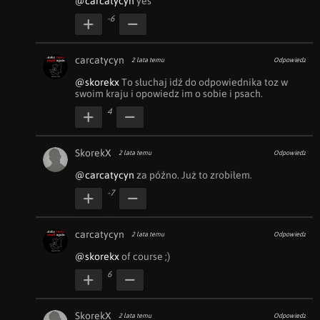
@carcatycyn
 yes
-6
carcatycyn
2 lata temu
Odpowiedz
@skorekx
 To słuchaj idź do odpowiednika toz w 
swoim kraju i opowiedz im o sobie i psach.
4
SkorekX
2 lata temu
Odpowiedz
@carcatycyn
 za późno. Już to zrobiłem.
-7
carcatycyn
2 lata temu
Odpowiedz
@skorekx
 of course ;)
6
SkorekX
2 lata temu
Odpowiedz