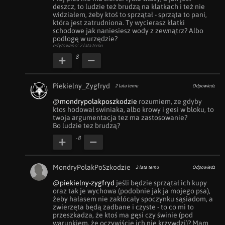
deszcz, to ludzie też brudzą na klatkach i też nie 
widziałem, żeby ktoś to sprzątał - sprząta to pani, 
która jest zatrudniona. Ty wycierasz klatki 
schodowe jak naniesiesz wody z zewnątrz? Albo 
podłogę w urzędzie?
edytowano: 2 lata temu
8
Piekielny_Zygfryd
2 lata temu
Odpowiedz
@mondrypolakposzkodzie
 rozumiem, ze gdyby 
ktos hodował swiniaka, albo krowy i gesi w bloku, to 
twoja argumentacja tez ma zastosowanie? 

Bo ludzie tez brudzą?
-8
MondryPolakPoSzkodzie
2 lata temu
Odpowiedz
@piekielny-zygfryd
 jeśli będzie sprzątał ich kupy 
oraz tak je wychowa (podobnie jak ja mojego psa), 
żeby hałasem nie zakłócały spoczynku sąsiadom, a 
zwierzęta będą zadbane i czyste - to co mi to 
przeszkadza, że ktoś ma gęsi czy świnie (pod 
warunkiem, że oczywiście ich nie krzywdzi)? Mam 