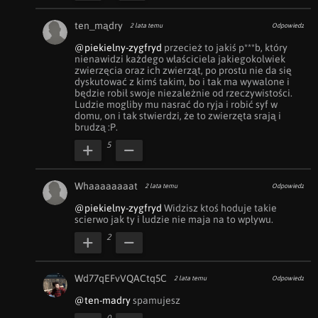
ten_mądry
2 lata temu
Odpowiedz
@piekielny-zygfryd
 przecież to jakiś p***b, który 
nienawidzi każdego właściciela jakiegokolwiek 
zwierzęcia oraz ich zwierząt, po prostu nie da się 
dyskutować z kimś takim, bo i tak ma wywalone i 
będzie robił swoje niezależnie od rzeczywistości. 
Ludzie mogliby mu nasrać do ryja i robić syf w 
domu, on i tak stwierdzi, że to zwierzęta srają i 
brudzą :P.
5
Whaaaaaaaat
2 lata temu
Odpowiedz
@piekielny-zygfryd
 Widzisz ktoś hoduje takie 
scierwo jak ty i ludzie nie maja na to wpływu.
2
Wd77qEFvVQACtq5C
2 lata temu
Odpowiedz
@ten-madry
 spamujesz