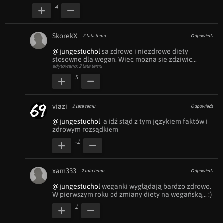
4
SkorekX
2 lata temu
Odpowiedz
@jungestuchol
 sa zdrowe i niezdrowe diety 
stosowne dla wegan. Wiec mozna sie zdziwic...
edytowano: 2 lata temu
5
viazi
2 lata temu
Odpowiedz
@jungestuchol
  a idź stąd z tym językiem faktów i 
zdrowym rozsądkiem
-1
xam333
2 lata temu
Odpowiedz
@jungestuchol
 weganki wyglądają bardzo zdrowo. 
W pierwszym roku od zmiany diety na wegańską... :)
1