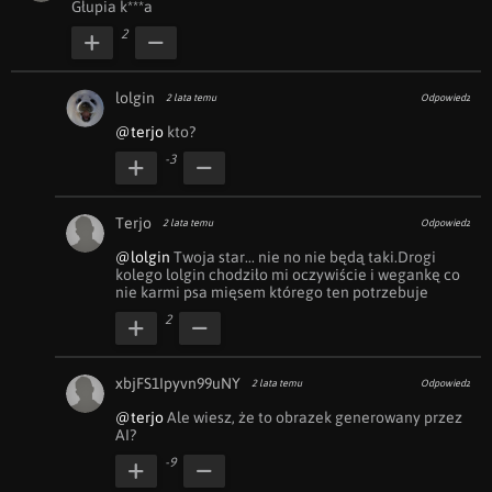
Głupia k***a
2
lolgin
2 lata temu
Odpowiedz
@terjo
 kto?
-3
Terjo
2 lata temu
Odpowiedz
@lolgin
 Twoja star... nie no nie będą taki.Drogi 
kolego lolgin chodziło mi oczywiście i wegankę co 
nie karmi psa mięsem którego ten potrzebuje
2
xbjFS1Ipyvn99uNY
2 lata temu
Odpowiedz
@terjo
 Ale wiesz, że to obrazek generowany przez 
AI?
-9