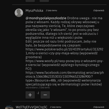
MyszPolska
2 lata temu
Odpowiedz
@mondrypolakposzkodzie
 Drobna uwaga - nie ma 
psów z włosami. Każdy rodzaj okrywy włosowej u 
psa nazywamy sierścią. Te, które zwyczajowo 
określa się jako "z włosami", to po prostu psy bez 
podszerstka, dlatego ich sierść jest w odczuciu i 
wyglądzie inna niż u większości psów.

Edit: jeszcze od razu linki podrzucam, żeby nie 
było, że bezpodstawnie się czepiam: 

https://www.polskieradio.pl/10/4339/artykul/313292
1,mity-o-siersci-czy-psy-maja-wlosy (wypowiedź 
groomera)

https://www.woofy.pl/rasy-psow/psy-z-wlosami-psy-
z-sierscia/ (wypowiedź sędziego kynologicznego 
FCI)

https://www.facebook.com/dermatolog.wroclaw/ph
otos/a.536638623353033/1503966523286900/?
type=3&source=48&_rdr (wypowiedź weterynarza 
specjalizującego się w dermatologii psów i kotów)
edytowano: 2 lata temu
-1
Wd77qEFvVQACtq5C
2 lata temu
Odpowiedz