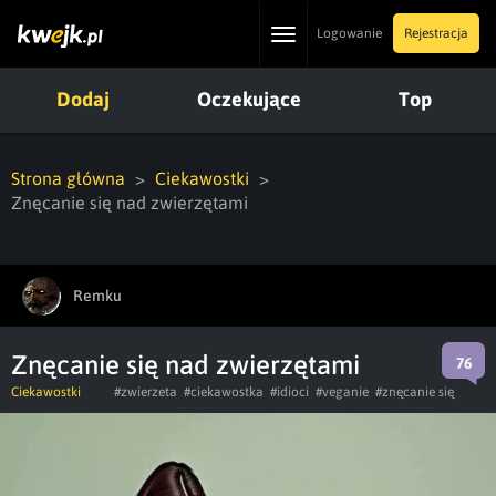
Toggle
Logowanie
Rejestracja
navigation
Dodaj
Oczekujące
Top
Strona główna
Ciekawostki
Znęcanie się nad zwierzętami
Remku
Znęcanie się nad zwierzętami
76
Ciekawostki
#zwierzeta
#ciekawostka
#idioci
#veganie
#znęcanie się