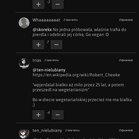
-3
Whaaaaaaaat
2 lata temu
Odpowiedz
@skorekx
 No jedna próbowała, właśnie trafia do 
pierdla i odebrali jej córkę. Go vegan :D
7
trias
2 lata temu
Odpowiedz
@ten-nielubiany
https://en.wikipedia.org/wiki/Robert_Cheeke

"wpjerdalał białko aż miło przez 25 lat, a potem 
przeszedł na wegetarianizm"

Bo w diecie wegetariańskiej przecież nie ma białka 
;)
-6
ten_nielubiany
2 lata temu
Odpowiedz