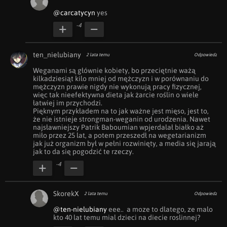
@carcatycyn
 yes
-4
ten_nielubiany
2 lata temu
Odpowiedz
Weganami są głównie kobiety, bo przeciętnie ważą 
kilkadziesiąt kilo mniej od mężczyzn i w porównaniu do 
mężczyzn prawie nigdy nie wykonują pracy fizycznej, 
więc tak nieefektywna dieta jak żarcie roślin o wiele 
łatwiej im przychodzi. 

Pięknym przykładem na to jak ważne jest mięso, jest to, 
że nie istnieje strongman-weganin od urodzenia. Nawet 
najsławniejszy Patrik Baboumian wpjerdalał białko aż 
miło przez 25 lat, a potem przeszedł na wegetarianizm 
jak już organizm był w pełni rozwinięty, a media się jarają 
jak to da się pogodzić te rzeczy.
-4
SkorekX
2 lata temu
Odpowiedz
@ten-nielubiany
 eee..  a moze to dlatego, ze malo 
kto 40 lat temu mial dzieci na diecie roslinnej?