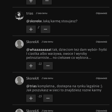
trias
2 lata temu
Odpowiedz
@skorekx
 Jaką karmę stosujesz?
2
SkorekX
2 lata temu
Odpowiedz
@whaaaaaaaat
 tak, dzieciom tez dam wybór- frytki 
I ciastka albo warzywa, owoce I wyroby 
pelnoziarniste.... no ciekawe co wybiora....
-11
SkorekX
2 lata temu
Odpowiedz
@trias
 kompletna., dostepna na rynku legalnie :). 
Jak poszukasz w sieci to znajdziesz rozne karmy
-15
SkorekX
2 lata temu
Odpowiedz