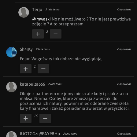
Terjo
2 lata temu
Odpowiedz
@mwaski
 No nie możliwe :o ? To nie jest prawdziwe 
zdjęcie ? A to przepraszam
3
Sh4rKy
2 lata temu
Odpowiedz
Fejur. Wegeświry tak dobrze nie wyglądają.
1
katapulta666
2 lata temu
Odpowiedz
Oboje z partnerem nie jemy miesa ale koty i psiak zra na 
maksa. Norma. Osoby, ktore zmuszaja zwierzaki do 
porzucenia ich natury, powinni miec odebrane zwierzeta, 
kary finansowe i zakaz posiadania zwierzat w przyszlosci.
16
IUOTGGzq9PAY9RHp
2 lata temu
Odpowiedz