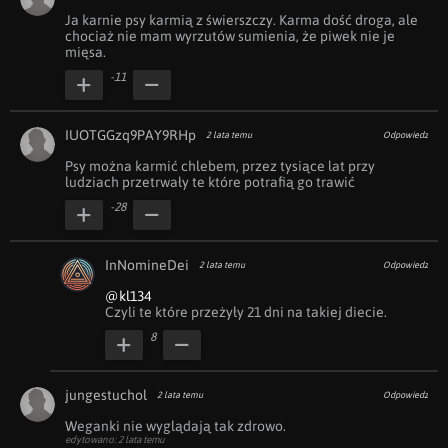
Ja karnie psy karmią z świerszczy. Karma dość droga, ale 
chociaż nie mam wyrzutów sumienia, że piwek nie je 
mięsa.
-11
IUOTGGzq9PAY9RHp
2 lata temu
Odpowiedz
Psy można karmić chlebem, przez tysiące lat przy 
ludziach przetrwały te które potrafią go trawić
-28
InNomineDei
2 lata temu
Odpowiedz
@kl134
Czyli te które przeżyły 21 dni na takiej diecie.
8
jungestuchol
2 lata temu
Odpowiedz
Weganki nie wyglądają tak zdrowo.
edytowano: 2 lata temu