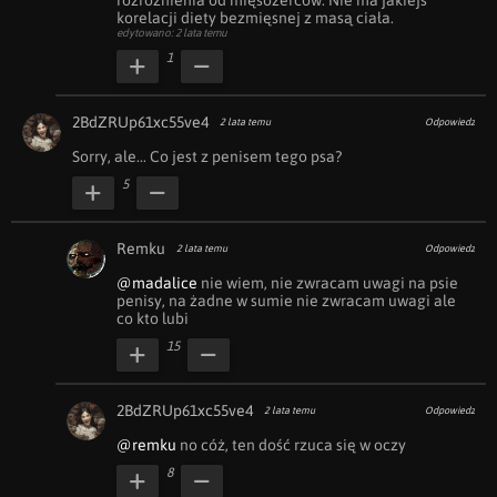
rozróżnienia od mięsożerców. Nie ma jakiejś 
korelacji diety bezmięsnej z masą ciała.
edytowano: 2 lata temu
1
2BdZRUp61xc55ve4
2 lata temu
Odpowiedz
Sorry, ale... Co jest z penisem tego psa?
5
Remku
2 lata temu
Odpowiedz
@madalice
 nie wiem, nie zwracam uwagi na psie 
penisy, na żadne w sumie nie zwracam uwagi ale 
co kto lubi
15
2BdZRUp61xc55ve4
2 lata temu
Odpowiedz
@remku
 no cóż, ten dość rzuca się w oczy
8