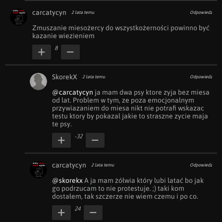
carcatycyn
2 lata temu
Odpowiedz
Zmuszanie miesożercy do wszystkożerności powinno być 
kazanie wiezieniem
8
SkorekX
2 lata temu
Odpowiedz
@carcatycyn
 ja mam dwa psy ktore zyja bez miesa 
od lat. Problem w tym, ze poza emocjonalnym 
przywiazaniem do miesa nikt nie potrafi wskazac 
testu ktory by pokazal jakie to straszne zycie maja 
te psy.
-32
carcatycyn
2 lata temu
Odpowiedz
@skorekx
 A ja mam żółwia który lubi latać bo jak 
go podrzucam to nie protestuje. ;) taki kom 
dostałem, tak szczerze nie wiem czemu i po co.
24