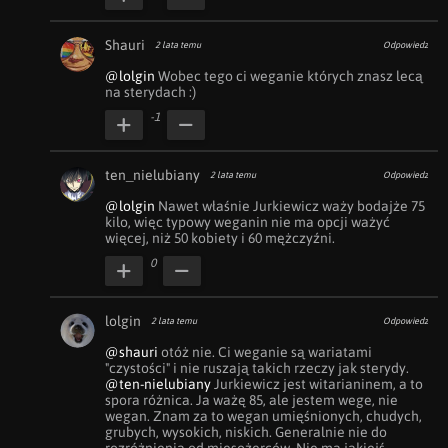
Shauri
2 lata temu
Odpowiedz
@lolgin
 Wobec tego ci weganie których znasz lecą 
na sterydach :)
-1
ten_nielubiany
2 lata temu
Odpowiedz
@lolgin
 Nawet właśnie Jurkiewicz waży bodajże 75 
kilo, więc typowy weganin nie ma opcji ważyć 
więcej, niż 50 kobiety i 60 mężczyźni.
0
lolgin
2 lata temu
Odpowiedz
@shauri
 otóż nie. Ci weganie są wariatami 
@ten-nielubiany
 Jurkiewicz jest witarianinem, a to 
spora różnica. Ja ważę 85, ale jestem wege, nie 
wegan. Znam za to wegan umięśnionych, chudych, 
grubych, wysokich, niskich. Generalnie nie do 