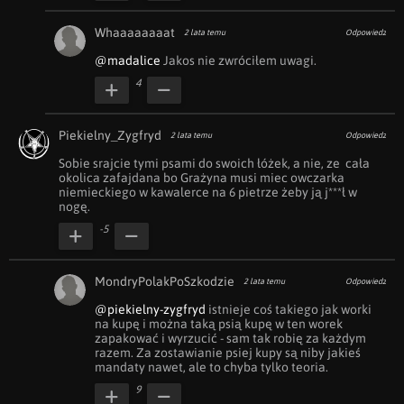
Whaaaaaaaat
2 lata temu
Odpowiedz
@madalice
 Jakos nie zwróciłem uwagi. 
4
Piekielny_Zygfryd
2 lata temu
Odpowiedz
Sobie srajcie tymi psami do swoich łóżek, a nie, ze  cała 
okolica zafajdana bo Grażyna musi miec owczarka 
niemieckiego w kawalerce na 6 pietrze żeby ją j***ł w 
nogę.
-5
MondryPolakPoSzkodzie
2 lata temu
Odpowiedz
@piekielny-zygfryd
 istnieje coś takiego jak worki 
na kupę i można taką psią kupę w ten worek 
zapakować i wyrzucić - sam tak robię za każdym 
razem. Za zostawianie psiej kupy są niby jakieś 
mandaty nawet, ale to chyba tylko teoria.
9