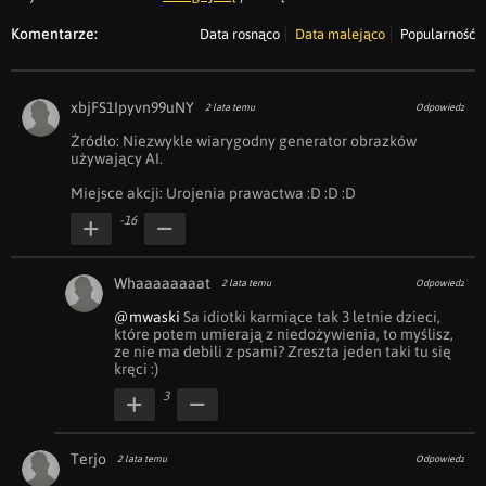
Komentarze:
Data rosnąco
Data malejąco
Popularność
xbjFS1Ipyvn99uNY
2 lata temu
Odpowiedz
Żródło: Niezwykle wiarygodny generator obrazków 
używający AI.

Miejsce akcji: Urojenia prawactwa :D :D :D
-16
Whaaaaaaaat
2 lata temu
Odpowiedz
@mwaski
 Sa idiotki karmiące tak 3 letnie dzieci, 
które potem umierają z niedożywienia, to myślisz, 
ze nie ma debili z psami? Zreszta jeden taki tu się 
kręci :)
3
Terjo
2 lata temu
Odpowiedz