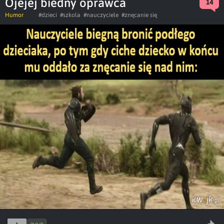
Ojejej biedny oprawca
14
Humor
#dzieci
#szkola
#nauczyciele
#znęcanie się