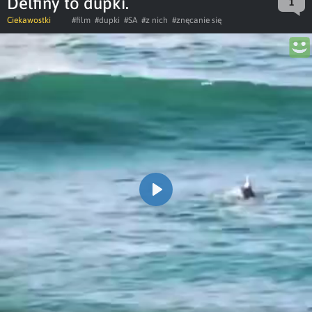
Delfiny to dupki.
1
Ciekawostki
#film
#dupki
#SA
#z nich
#znęcanie się
Play