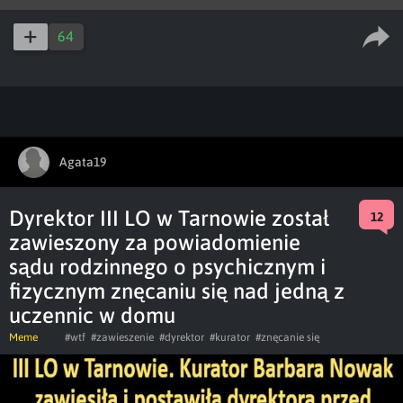
64
Agata19
Dyrektor III LO w Tarnowie został
12
zawieszony za powiadomienie
sądu rodzinnego o psychicznym i
fizycznym znęcaniu się nad jedną z
uczennic w domu
Meme
#wtf
#zawieszenie
#dyrektor
#kurator
#znęcanie się