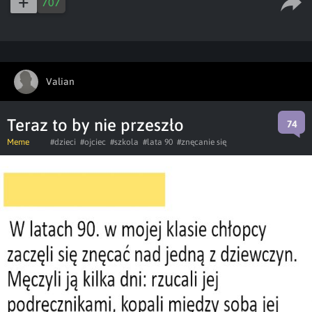
707
Valian
Teraz to by nie przeszło
74
Meme
#dzieci
#ojciec
#szkola
#lata 90
#znęcanie się