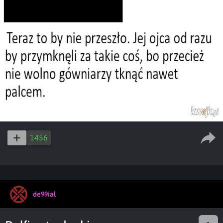
1456
de99ial