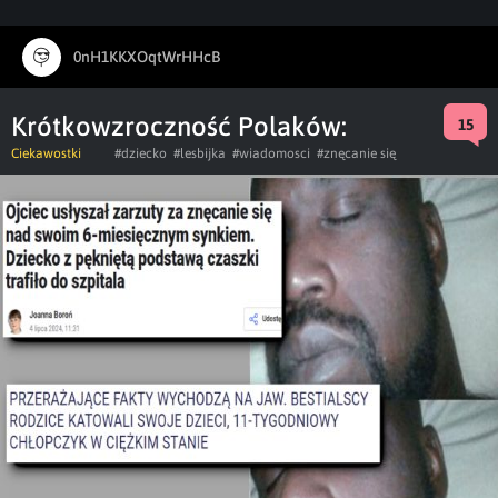
0nH1KKXOqtWrHHcB
Krótkowzroczność Polaków:
15
Ciekawostki
#dziecko
#lesbijka
#wiadomosci
#znęcanie się