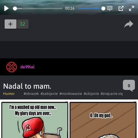
00:16
Play
Enable
PIP
Ent
captions
ful
32
de99ial
Nadal to mam.
0
Humor
#obrazek
#zabijanie
#mordowanie
#ubijanie
#znęcanie się