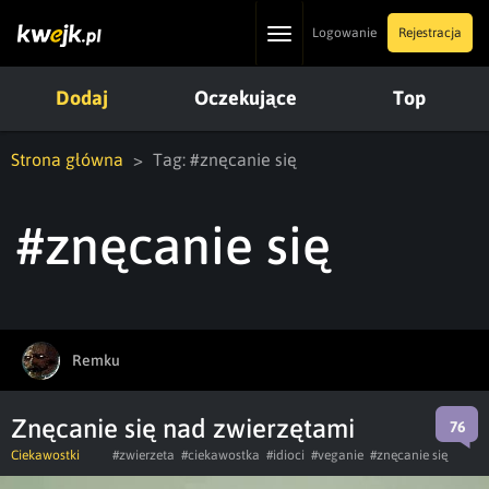
Toggle
Logowanie
Rejestracja
navigation
Dodaj
Oczekujące
Top
Strona główna
Tag: #znęcanie się
#znęcanie się
Remku
Znęcanie się nad zwierzętami
76
Ciekawostki
#zwierzeta
#ciekawostka
#idioci
#veganie
#znęcanie się