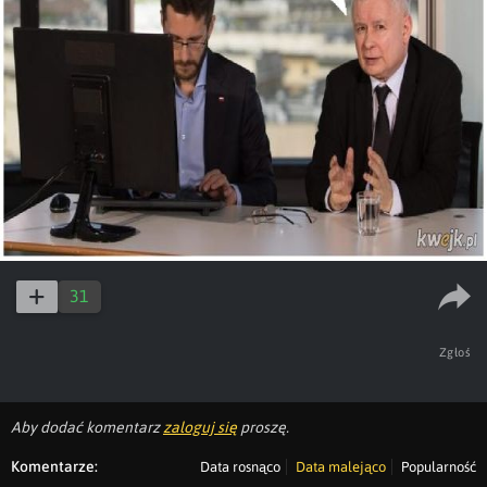
31
Zgłoś
Aby dodać komentarz
zaloguj się
proszę.
Komentarze:
Data rosnąco
Data malejąco
Popularność