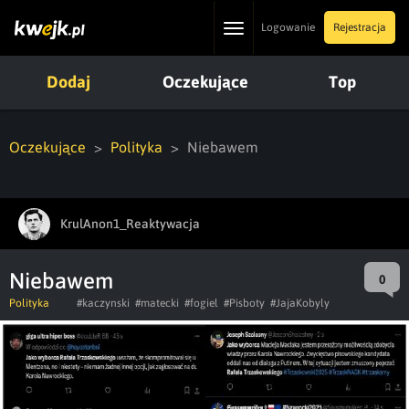
Toggle
Logowanie
Rejestracja
navigation
Dodaj
Oczekujące
Top
Oczekujące
Polityka
Niebawem
KrulAnon1_Reaktywacja
Niebawem
0
Polityka
#kaczynski
#matecki
#fogiel
#Pisboty
#JajaKobyly