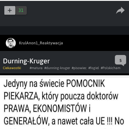
31
KrulAnon1_Reaktywacja
Durning-Kruger
5
Ciekawostki
#matura
#dunning-kruger
#pisowiec
#fogiel
#Polskicham