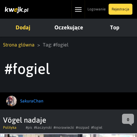
Toggle
Logowanie
Rejestracja
navigation
Dodaj
Oczekujące
Top
Strona główna
Tag: #fogiel
#fogiel
SakuraChan
Vögel nadaje
0
Polityka
#pis
#kaczynski
#morawiecki
#rozpad
#fogiel