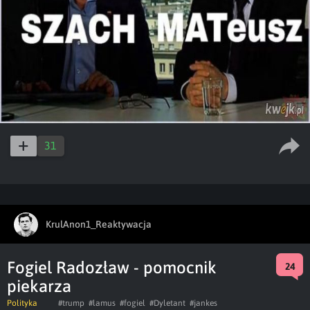
31
KrulAnon1_Reaktywacja
Fogiel Radozław - pomocnik
24
piekarza
Polityka
#trump
#lamus
#fogiel
#Dyletant
#jankes