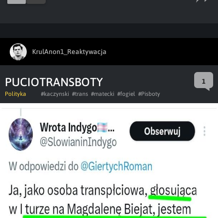
KrulAnon1_Reaktywacja
PUCIOTRANSBOTY
1
Polityka
#kaczynski
#trans
#matecki
#fogiel
#Pisboty