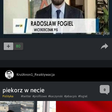
80
KrulAnon1_Reaktywacja
piekorz w necie
0
Polityka
#twitter
#profilowe
#kaczynski
#jebacpis
#fogiel