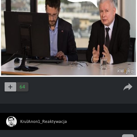
64
KrulAnon1_Reaktywacja