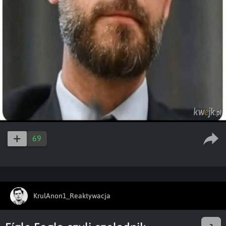
69
KrulAnon1_Reaktywacja