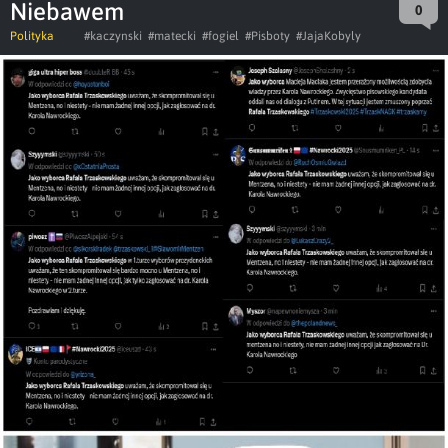
Niebawem
0
Polityka
#kaczynski
#matecki
#fogiel
#Pisboty
#JajaKobyly