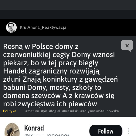
KrulAnon1_Reaktywacja
Rosną w Polsce domy z
10
czerwoniutkiej cegły Domy wznosi
piekarz, bo w tej pracy biegły
Handel zagraniczny rozwijają
zduni Znają koninktury z gawędzeń
babuni Domy, mosty, szkoły to
domena szewców A z krawców się
robi zwycięstwa ich piewców
Polityka
#matura
#pis
#fogiel
#Krasulski
#KolysankaStalinowska