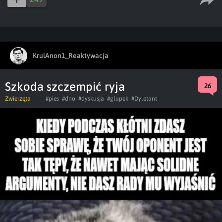
KrulAnon1_Reaktywacja
Szkoda szczempić ryja
26
Zwierzęta
#pies
#dno
#dyskusja
#glupek
#Dyletant