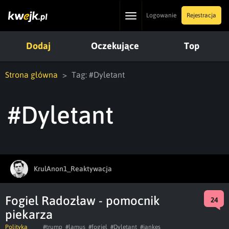
Toggle
Logowanie
Rejestracja
navigation
Dodaj
Oczekujące
Top
Strona główna
Tag: #Dyletant
#Dyletant
KrulAnon1_Reaktywacja
Fogiel Radozław - pomocnik
24
piekarza
Polityka
#trump
#lamus
#fogiel
#Dyletant
#jankes