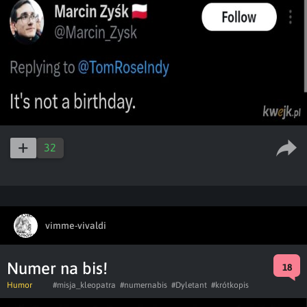
32
vimme-vivaldi
Numer na bis!
18
Humor
#misja_kleopatra
#numernabis
#Dyletant
#krótkopis