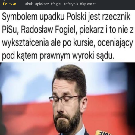
Polityka
#kult
#piekarz
#fogiel
#aferypis
#Dyletant