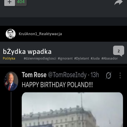
404
KrulAnon1_Reaktywacja
bŻydka wpadka
2
Polityka
#dzienniepodleglosci
#ignorant
#Dyletant
#Juda
#Abasador