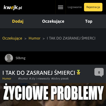
Toggle
Logowanie
Rejestracja
navigation
Dodaj
Oczekujące
Top
Oczekujące
Humor
I TAK DO ZASRANEJ ŚMIERCI
50bmg
I TAK DO ZASRANEJ ŚMIERCI
0
Humor
#humor
# zły i niewesoły
#dobry piesek