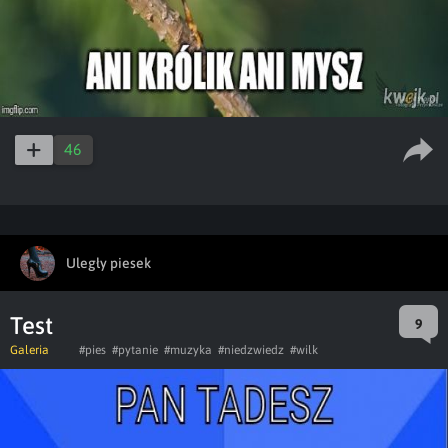
46
Uległy piesek
Test
9
Galeria
#pies
#pytanie
#muzyka
#niedzwiedz
#wilk