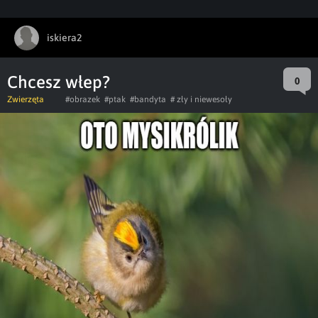
iskiera2
Chcesz włep?
0
Zwierzęta
#obrazek
#ptak
#bandyta
# zły i niewesoły