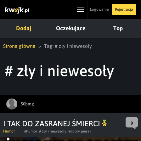
Toggle
Logowanie
Rejestracja
navigation
Dodaj
Oczekujące
Top
Strona główna
Tag: # zły i niewesoły
# zły i niewesoły
50bmg
I TAK DO ZASRANEJ ŚMIERCI
0
Humor
#humor
# zły i niewesoły
#dobry piesek