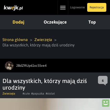
Toggle
Logowanie
Rejestracja
navigation
Dodaj
Oczekujące
Top
Strona główna
Zwierzęta
Dla wszystkich, którzy mają dziś urodziny
2BdZRUp61xc55ve4
Dla wszystkich, którzy mają dziś
6
urodziny
Zwierzęta
#cute
#papuzka
#stolat