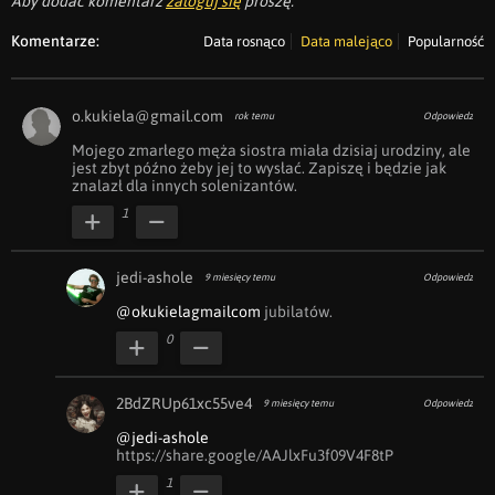
Aby dodać komentarz
zaloguj się
proszę.
Komentarze:
Data rosnąco
Data malejąco
Popularność
o.kukiela@gmail.com
rok temu
Odpowiedz
Mojego zmarłego męża siostra miała dzisiaj urodziny, ale 
jest zbyt późno żeby jej to wysłać. Zapiszę i będzie jak 
znalazł dla innych solenizantów.
1
jedi-ashole
9 miesięcy temu
Odpowiedz
@okukielagmailcom
 jubilatów.
0
2BdZRUp61xc55ve4
9 miesięcy temu
Odpowiedz
@jedi-ashole
https://share.google/AAJlxFu3f09V4F8tP
1