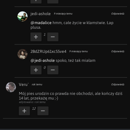
jedi-ashole
9 miesięcy temu
Odpowiedz
@madalice
 hmm, całe życie w kłamstwie. Łap 
plusa.
1
2BdZRUp61xc55ve4
9 miesięcy temu
Odpowiedz
@jedi-ashole
 spoko, też tak miałam
0
Veru`
rok temu
Odpowiedz
Mój pies urodzin co prawda nie obchodzi, ale kończy dziś 
14 lat, przekażę mu ;-)
edytowano: rok temu
12