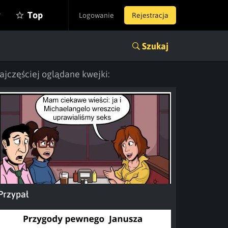
y
Top
Logowanie
Rejestracja
Szukaj
ajczęściej oglądane kwejki:
Przypał