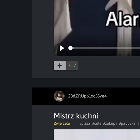
Play
317
2BdZRUp61xc55ve4
Mistrz kuchni
Zwierzęta
#pizza
#cute
#zakupy
#papuzka
#