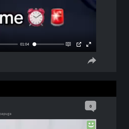
01:04
Enable
PIP
Enter
captions
fullscreen
0
papuga