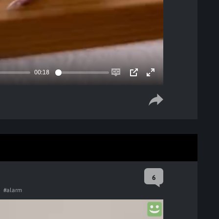
00:18
Enable
PIP
Enter
captions
fullscreen
6
a
#alarm