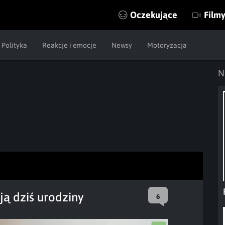
Oczekujące
Film
Polityka
Reakcje i emocje
Newsy
Motoryzacja
N
ją dziś urodziny
6