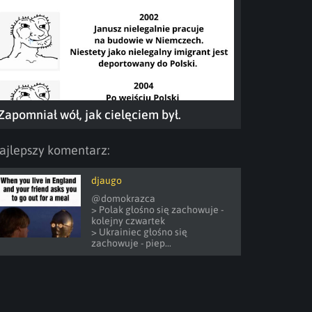
Zapomniał wół, jak cielęciem był.
ajlepszy komentarz:
djaugo
@domokrazca 

> Polak głośno się zachowuje - 
kolejny czwartek

> Ukrainiec głośno się 
zachowuje - piep...