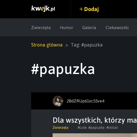
Dodaj
Zwierzęta
Humor
Galeria
Ciekawostki
Strona główna
Tag: #papuzka
#papuzka
2BdZRUp61xc55ve4
Dla wszystkich, którzy ma
Zwierzęta
#cute
#papuzka
#stolat