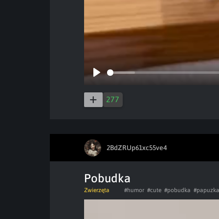
Play
277
2BdZRUp61xc55ve4
Pobudka
Zwierzęta
#humor
#cute
#pobudka
#papuzk