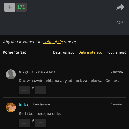
171
Zgłoś
Aby dodać komentarz
zaloguj się
proszę.
Komentarze:
Data rosnąco
Data malejąco
Popularność
Arvgnor
3 miesiące temu
Odpowiedz
Dac w nazwie reklama aby adblock zablokował. Geniusz
0
tutkaj
3 miesiące temu
Odpowiedz
Red i bull będą na dole.
0