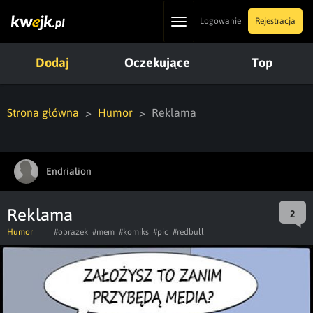
Toggle
Logowanie
Rejestracja
navigation
Dodaj
Oczekujące
Top
Strona główna
Humor
Reklama
Endrialion
Reklama
2
Humor
#obrazek
#mem
#komiks
#pic
#redbull