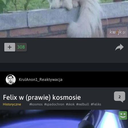
308
KrulAnon1_Reaktywacja
Felix w (prawie) kosmosie
2
Historyczne
#kosmos
#spadochron
#skok
#redbull
#Feliks