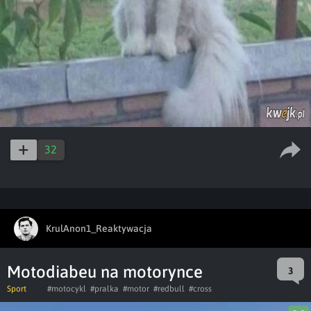
32
KrulAnon1_Reaktywacja
Motodiabeu na motorynce
3
Sport
#motocykl
#pralka
#motor
#redbull
#cross