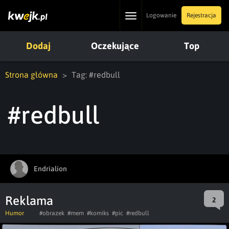
Toggle
Logowanie
Rejestracja
navigation
Dodaj
Oczekujące
Top
Strona główna
Tag: #redbull
#redbull
Endrialion
Reklama
2
Humor
#obrazek
#mem
#komiks
#pic
#redbull