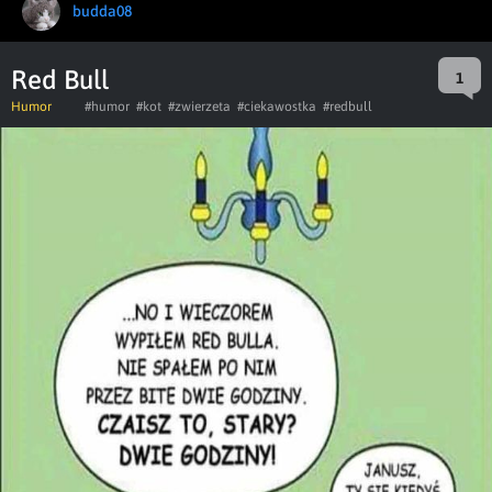
budda08
Red Bull
1
Humor
#humor
#kot
#zwierzeta
#ciekawostka
#redbull