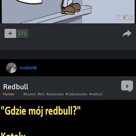
171
budda08
Redbull
0
Humor
#humor
#kot
#zwierzeta
#ciekawostka
#redbull