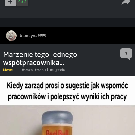
432
blondyna9999
Marzenie tego jednego
3
współpracownika...
Meme
#praca
#redbull
#sugestia