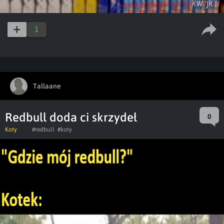
1
Tallaane
Redbull doda ci skrzydeł
0
Koty
#redbull
#koty