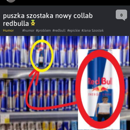
puszka szostaka nowy collab
0
redbulla
Humor
#humor
#problem
#redbull
#epickie
#Jana Szostak