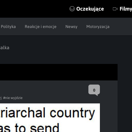
Oczekujące
Film
Polityka
Reakcje i emocje
Newsy
Motoryzacja
alka
0
j
#nie wyjdzie