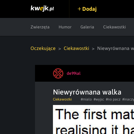
Dodaj
Zwierzęta
Humor
Galeria
Ciekawostki
Oczekujące
Ciekawostki
Niewyrównana w
de99ial
Niewyrównana walka
Ciekawostki
#mialo
#wyjsc
#no pacz
#inaczy