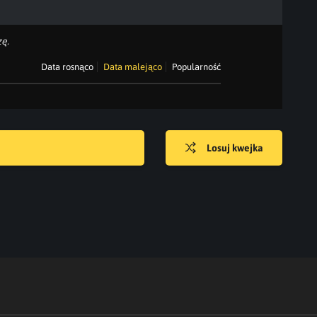
ę.
Data rosnąco
Data malejąco
Popularność
Losuj kwejka