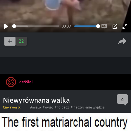
00:09
Play
Enable
PIP
Ent
captions
ful
22
de99ial
Niewyrównana walka
0
Ciekawostki
#mialo
#wyjsc
#no pacz
#inaczyj
#nie wyjdzie