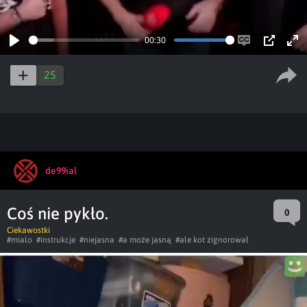
00:30
Play
Enable
PIP
Ent
captions
ful
25
de99ial
Coś nie pykło.
0
Ciekawostki
#mialo
#instrukcje
#niejasna
#a może jasną
#ale kot zignorował