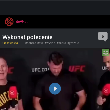
de99ial
Wykonał polecenie
0
Ciekawostki
#dobrze
#byc
#wyszlo
#mialo
#groznie
Play