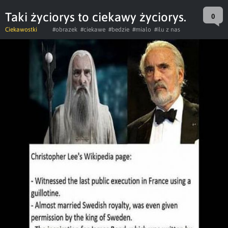
Taki życiorys to ciekawy życiorys.
0
Ciekawostki
#obrazek
#ciekawe
#bedzie
#mialo
#ilu z nas