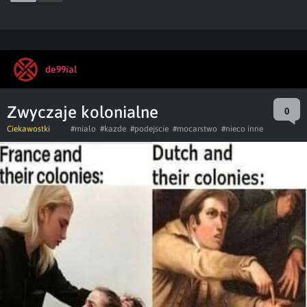
de99ial
Zwyczaje kolonialne
0
Ciekawostki
#mialo
#kazde
#podejscie
#mocarstwo
#nieco inne