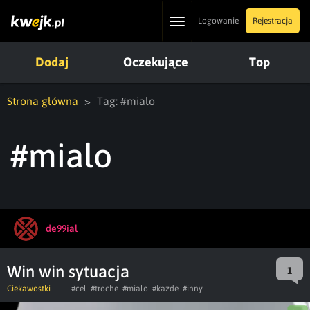
Toggle
Logowanie
Rejestracja
navigation
Dodaj
Oczekujące
Top
Strona główna
Tag: #mialo
#mialo
de99ial
Win win sytuacja
1
Ciekawostki
#cel
#troche
#mialo
#kazde
#inny