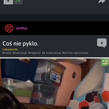
24
de99ial
Coś nie pykło.
0
Ciekawostki
#mialo
#instrukcje
#niejasna
#a może jasną
#ale kot zignorował