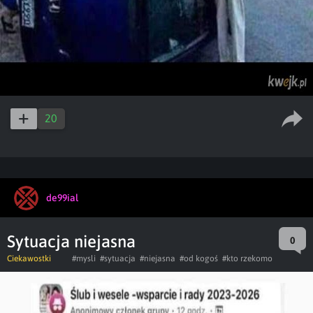
20
de99ial
Sytuacja niejasna
0
Ciekawostki
#mysli
#sytuacja
#niejasna
#od kogoś
#kto rzekomo