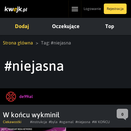
Toggle
Logowanie
Rejestracja
navigation
Dodaj
Oczekujące
Top
Strona główna
Tag: #niejasna
#niejasna
de99ial
W końcu wykminił
0
Ciekawostki
#instrukcja
#byla
#ogarnal
#niejasna
#W KOŃCU