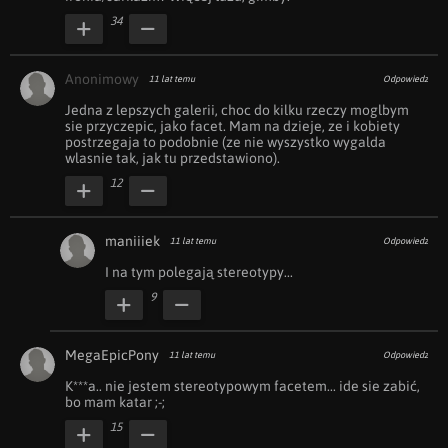
34
Anonimowy
11 lat temu
Odpowiedz
Jedna z lepszych galerii, choc do kilku rzeczy moglbym 
sie przyczepic, jako facet. Mam na dzieje, ze i kobiety 
postrzegaja to podobnie (ze nie wyszystko wygalda 
wlasnie tak, jak tu przedstawiono).
12
maniiiek
11 lat temu
Odpowiedz
I na tym polegają stereotypy...
9
MegaEpicPony
11 lat temu
Odpowiedz
K***a.. nie jestem stereotypowym facetem... ide sie zabić, 
bo mam katar ;-;
15