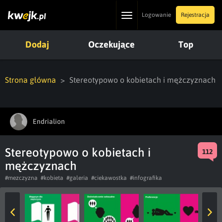
Toggle
Logowanie
Rejestracja
navigation
Dodaj
Oczekujące
Top
Strona główna
Stereotypowo o kobietach i mężczyznach
Endrialion
Stereotypowo o kobietach i
112
mężczyznach
#mezczyzna
#kobieta
#galeria
#ciekawostka
#infografika