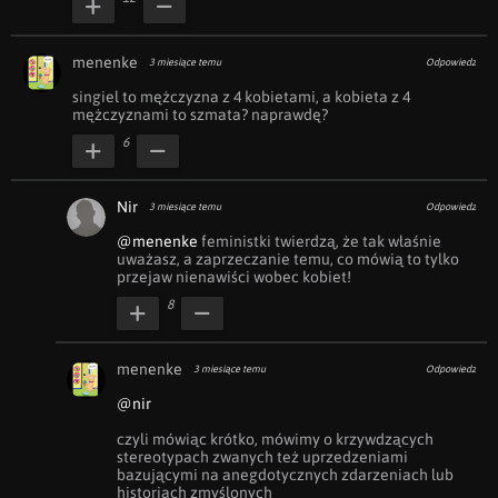
menenke
3 miesiące temu
Odpowiedz
singiel to mężczyzna z 4 kobietami, a kobieta z 4 
mężczyznami to szmata? naprawdę?
6
Nir
3 miesiące temu
Odpowiedz
@menenke
 feministki twierdzą, że tak właśnie 
uważasz, a zaprzeczanie temu, co mówią to tylko 
przejaw nienawiści wobec kobiet!
8
menenke
3 miesiące temu
Odpowiedz
@nir
czyli mówiąc krótko, mówimy o krzywdzących 
stereotypach zwanych też uprzedzeniami 
bazującymi na anegdotycznych zdarzeniach lub 
historiach zmyślonych