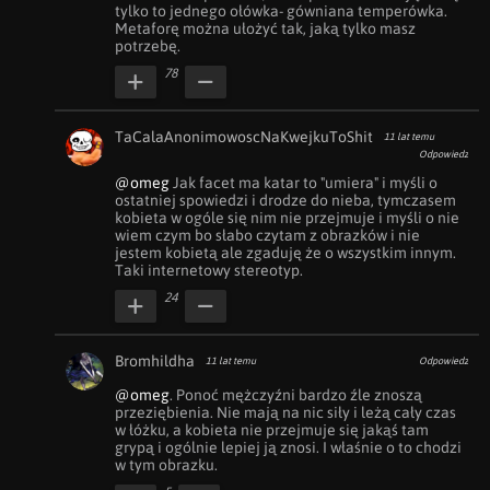
tylko to jednego ołówka- gówniana temperówka. 
Metaforę można ułożyć tak, jaką tylko masz 
potrzebę.
78
TaCalaAnonimowoscNaKwejkuToShit
11 lat temu
Odpowiedz
@omeg
 Jak facet ma katar to "umiera" i myśli o 
ostatniej spowiedzi i drodze do nieba, tymczasem 
kobieta w ogóle się nim nie przejmuje i myśli o nie 
wiem czym bo słabo czytam z obrazków i nie 
jestem kobietą ale zgaduję że o wszystkim innym. 
Taki internetowy stereotyp.
24
Bromhildha
11 lat temu
Odpowiedz
@omeg
. Ponoć mężczyźni bardzo źle znoszą 
przeziębienia. Nie mają na nic siły i leżą cały czas 
w łóżku, a kobieta nie przejmuje się jakąś tam 
grypą i ogólnie lepiej ją znosi. I właśnie o to chodzi 
w tym obrazku.