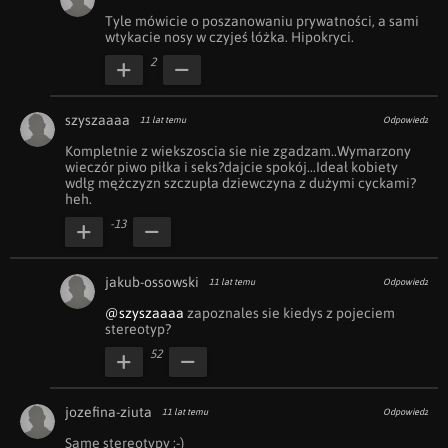
Tyle mówicie o poszanowaniu prywatności, a sami 
wtykacie nosy w czyjeś łóżka. Hipokryci.
2
szyszaaaa
11 lat temu
Odpowiedz
Kompletnie z wiekszoscia sie nie zgadzam..Wymarzony 
wieczór piwo piłka i seks?dajcie spokój...Ideał kobiety 
wdłg mężczyzn szczupła dziewczyna z dużymi cyckami?
heh.
-13
jakub-ossowski
11 lat temu
Odpowiedz
@szyszaaaa
 zapoznales sie kiedys z pojeciem 
stereotyp?
52
jozefina-ziuta
11 lat temu
Odpowiedz
Same stereotypy :-)