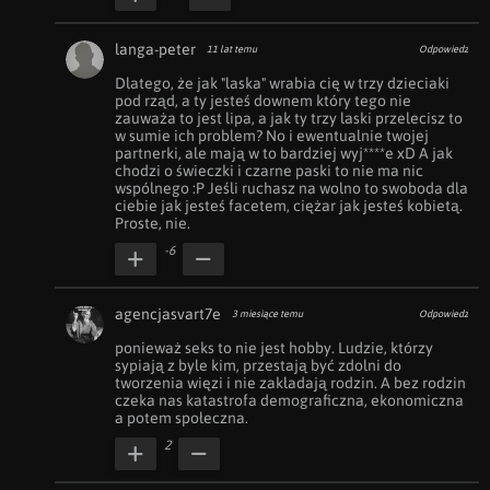
langa-peter
11 lat temu
Odpowiedz
Dlatego, że jak "laska" wrabia cię w trzy dzieciaki 
pod rząd, a ty jesteś downem który tego nie 
zauważa to jest lipa, a jak ty trzy laski przelecisz to 
w sumie ich problem? No i ewentualnie twojej 
partnerki, ale mają w to bardziej wyj****e xD A jak 
chodzi o świeczki i czarne paski to nie ma nic 
wspólnego :P Jeśli ruchasz na wolno to swoboda dla 
ciebie jak jesteś facetem, ciężar jak jesteś kobietą. 
Proste, nie.
-6
agencjasvart7e
3 miesiące temu
Odpowiedz
ponieważ seks to nie jest hobby. Ludzie, którzy 
sypiają z byle kim, przestają być zdolni do 
tworzenia więzi i nie zakładają rodzin. A bez rodzin 
czeka nas katastrofa demograficzna, ekonomiczna 
a potem społeczna.
2