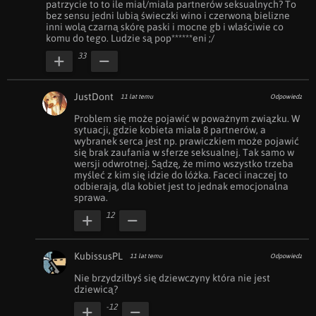
patrzycie to to ile miał/miała partnerów seksualnych? To 
bez sensu jedni lubią świeczki wino i czerwoną bielizne 
inni wolą czarną skórę paski i mocne gb i właściwie co 
komu do tego. Ludzie są pop******eni ;/
33
JustDont
11 lat temu
Odpowiedz
Problem się może pojawić w poważnym związku. W 
sytuacji, gdzie kobieta miała 8 partnerów, a 
wybranek serca jest np. prawiczkiem może pojawić 
się brak zaufania w sferze seksualnej. Tak samo w 
wersji odwrotnej. Sądzę, że mimo wszystko trzeba 
myśleć z kim się idzie do łóżka. Faceci inaczej to 
odbierają, dla kobiet jest to jednak emocjonalna 
sprawa.
12
KubissusPL
11 lat temu
Odpowiedz
Nie brzydziłbyś się dziewczyny która nie jest 
dziewicą?
-12