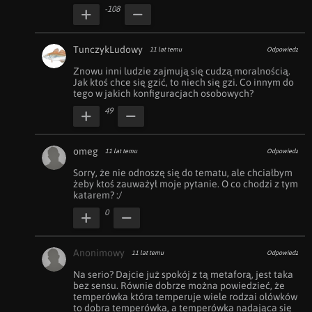
-108
TunczykLudowy
11 lat temu
Odpowiedz
Znowu inni ludzie zajmują się cudzą moralnością. 
Jak ktoś chce się gzić, to niech się gzi. Co innym do 
tego w jakich konfiguracjach osobowych?
49
omeg
11 lat temu
Odpowiedz
Sorry, że nie odnoszę się do tematu, ale chciałbym 
żeby ktoś zauważył moje pytanie. O co chodzi z tym 
katarem? :/
0
Anonimowy
11 lat temu
Odpowiedz
Na serio? Dajcie już spokój z tą metaforą, jest taka 
bez sensu. Równie dobrze można powiedzieć, że 
temperówka która temperuje wiele rodzai ołówków 
to dobra temperówka, a temperówka nadająca się 