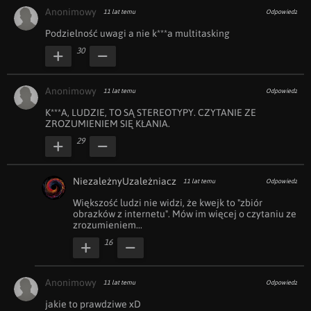
Anonimowy
11 lat temu
Odpowiedz
Podzielność uwagi a nie k***a multitasking
30
Anonimowy
11 lat temu
Odpowiedz
K***A, LUDZIE, TO SĄ STEREOTYPY. CZYTANIE ZE 
ZROZUMIENIEM SIĘ KŁANIA.
29
NiezależnyUzależniacz
11 lat temu
Odpowiedz
Większość ludzi nie widzi, że kwejk to "zbiór 
obrazków z internetu". Mów im więcej o czytaniu ze 
zrozumieniem...
16
Anonimowy
11 lat temu
Odpowiedz
jakie to prawdziwe xD