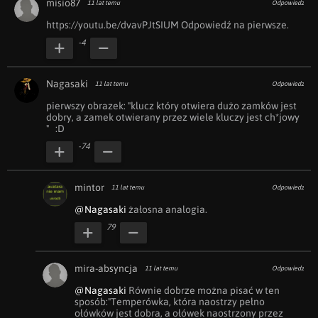
misio87
11 lat temu
Odpowiedz
https://youtu.be/dvavPJtSIUM Odpowiedź na pierwsze.
-4
Nagasaki
11 lat temu
Odpowiedz
pierwszy obrazek: "klucz który otwiera dużo zamków jest 
dobry, a zamek otwierany przez wiele kluczy jest ch*jowy 
"   :D
-74
mintor
11 lat temu
Odpowiedz
@Nagasaki
 żałosna analogia.
79
mira-absyncja
11 lat temu
Odpowiedz
@Nagasaki
 Równie dobrze można pisać w ten 
sposób:"Temperówka, która naostrzy pełno 
ołówków jest dobra, a ołówek naostrzony przez 