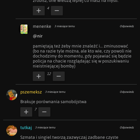
zrobisz, one wiedzą lepiej co masz na myśli.
4
menenke
3 miesiące temu
Odpowiedz
@nir
pamiętają też żeby mnie znaleźć i... zminusować 
(bo na razie tyle można, ale kto wie, czy powoli nie 
dochodzimy do momentu, gdy pojawiać się będzie 
policja na chacie rozglądając się w poszukiwaniu 
nieistniejącej bomby)
12
pszemeksz
3 miesiące temu
Odpowiedz
Brakuje porównania samobójstwa
7
tutkaj
3 miesiące temu
Odpowiedz
Szmata i singiel tworzą zazwyczaj zadbane czyste 