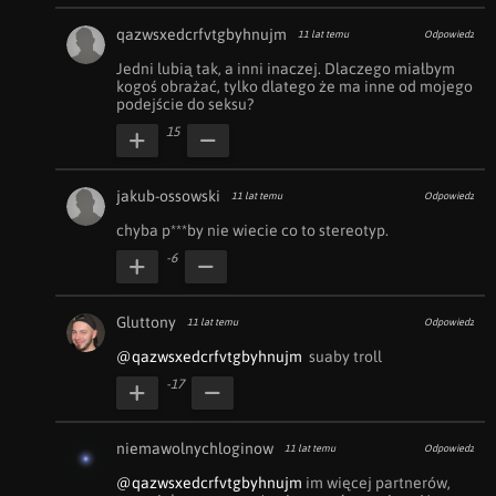
qazwsxedcrfvtgbyhnujm
11 lat temu
Odpowiedz
Jedni lubią tak, a inni inaczej. Dlaczego miałbym 
kogoś obrażać, tylko dlatego że ma inne od mojego 
podejście do seksu?
15
jakub-ossowski
11 lat temu
Odpowiedz
chyba p***by nie wiecie co to stereotyp.
-6
Gluttony
11 lat temu
Odpowiedz
@qazwsxedcrfvtgbyhnujm
  suaby troll
-17
niemawolnychloginow
11 lat temu
Odpowiedz
@qazwsxedcrfvtgbyhnujm
 im więcej partnerów, 