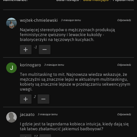
wojtek-chmielewski
3 miesiące temu
Odpowiedz
Najwięcej stereotypów o mężczyznach produkują 
feministyczne qwiszony i lewackie kukoldy - 
białorycerzyki na tęczowych kucykach.
-1
korinogaro
3 miesiące temu
Odpowiedz
Ten multitasking to mit. Najnowsza wiedza wskazuje, że 
mężczyźni są znacznie lepsi w aktualnym multitaskingu, 
kobiety są znacznie lepsze w przełączaniu sekwencyjnym 
uwagi.
2
jacaato
3 miesiące temu
Odpowiedz
I gdzie jest ta legendarna kobieca intuicja, kiedy dają się 
tak łatwo zbałamucić jakiemuś badboyowi?
12