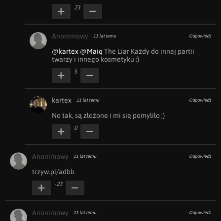
23
Anonimowy
11 lat temu
Odpowiedz
@kartex
@Maiq
 The Liar Każdy do innej partii 
twarzy i innego kosmetyku :)
5
kartex
11 lat temu
Odpowiedz
No tak, są złożone i mi się pomyliło ;)
0
Anonimowy
11 lat temu
Odpowiedz
trzyw.pl/adbb
-23
Anonimowy
11 lat temu
Odpowiedz