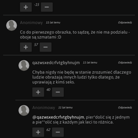
-15
Anonimowy
11 lat temu
Odpowiedz
Co do pierwszego obrazka, to sądzę, że nie ma podziału - 
oboje są szmatami :D
57
qazwsxedcrfvtgbyhnujm
11 lat temu
Odpowiedz
Chyba nigdy nie będę w stanie zrozumieć dlaczego 
ludzie obrażają innych ludzi tylko dlatego, że 
uprawiają z kimś seks.
40
Anonimowy
11 lat temu
Odpowiedz
@qazwsxedcrfvtgbyhnujm
, pier*dolić się z jednym 
a pie**olić się z każdym jak leci to różnica.
62