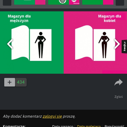
434
Zgłoś
Aby dodać komentarz
zaloguj się
proszę.
Komentarze:
Data rosnąco
Data malejąco
Popularność