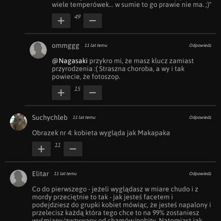
wiele temperówek... w sumie to go prawie nie ma. ;)"
49
ommggg
11 lat temu
Odpowiedz
@Nagasaki
 przykro mi, że masz klucz zamiast 
przyrodzenia :( Straszna choroba, a wy i tak 
powiecie, że fotoszop.
15
Suchychleb
11 lat temu
Odpowiedz
Obrazek nr 4: kobieta wygląda jak Makapaka
11
Elitar
11 lat temu
Odpowiedz
Co do pierwszego - jeżeli wyglądasz w miare chudo i z 
mordy przeciętnie to tak - jak jesteś facetem i 
podejdziesz do grupki kobiet mówiąc, że jesteś napalony i 
przelecisz każdą która tego chce to na 99% zostaniesz 
wyśmiany/zwzywany od chamów/pobity. Natomiast jak 