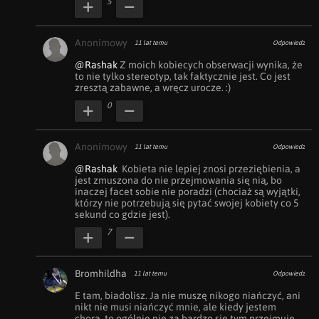
5
Anonimowy
11 lat temu
Odpowiedz
@Rashak
 Z moich kobiecych obserwacji wynika, że 
to nie tylko stereotyp, tak faktycznie jest. Co jest 
zresztą zabawne, a wręcz urocze. :)
0
Anonimowy
11 lat temu
Odpowiedz
@Rashak
  Kobieta nie lepiej znosi przeziębienia, a 
jest zmuszona do nie przejmowania się nią, bo 
inaczej facet sobie nie poradzi (chociaż są wyjątki, 
którzy nie potrzebują się pytać swojej kobiety co 5 
sekund co gdzie jest).
7
Bromhildha
11 lat temu
Odpowiedz
E tam, biadolisz. Ja nie muszę nikogo niańczyć, ani 
nikt nie musi niańczyć mnie, ale kiedy jestem 
chora, to ogólnie nie za bardzo się tym przejmuje. 