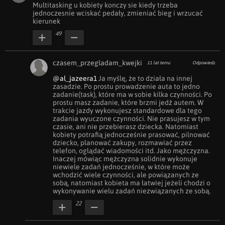
Multitasking u kobiety konczy sie kiedy trzeba 
jednoczesnie wciskać pedały, zmieniać bieg i wrzucać 
kierunek
49
czasem_przegladam_kwejki
11 lat temu
Odpowiedz
@al_jazeera1
 Ja myślę, że to działa na innej 
zasadzie. Po prostu prowadzenie auta to jedno 
zadanie(task), które ma w sobie kilka czynności. Po 
prostu masz zadanie, które brzmi jedź autem. W 
trakcie jazdy wykonujesz standardowe dla tego 
zadania wyuczone czynności. Nie prasujesz w tym 
czasie, ani nie przebierasz dziecka. Natomiast 
kobiety potrafią jednocześnie prasować, pilnować 
dziecko, planować zakupy, rozmawiać przez 
telefon, oglądać wiadomości itd. Jako mężczyzna. 
Inaczej mówiąc mężczyzna solidnie wykonuje 
niewiele zadań jednocześnie, w które może 
wchodzić wiele czynności, ale powiązanych ze 
sobą, natomiast kobieta ma łatwiej jeżeli chodzi o 
wykonywanie wielu zadań niezwiązanych ze sobą.
22