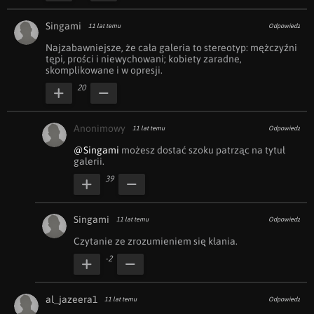
Singami
11 lat temu
Odpowiedz
Najzabawniejsze, że cała galeria to stereotyp: mężczyźni 
tępi, prości i niewychowani; kobiety zaradne, 
skomplikowane i w opresji.
20
Anonimowy
11 lat temu
Odpowiedz
@Singami
 możesz dostać szoku patrząc na tytuł 
galerii.
39
Singami
11 lat temu
Odpowiedz
Czytanie ze zrozumieniem się kłania.
-2
al_jazeera1
11 lat temu
Odpowiedz