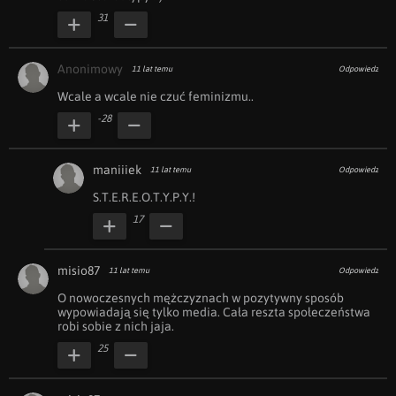
31
Anonimowy
11 lat temu
Odpowiedz
Wcale a wcale nie czuć feminizmu..
-28
maniiiek
11 lat temu
Odpowiedz
S.T.E.R.E.O.T.Y.P.Y.!
17
misio87
11 lat temu
Odpowiedz
O nowoczesnych mężczyznach w pozytywny sposób 
wypowiadają się tylko media. Cała reszta społeczeństwa 
robi sobie z nich jaja.
25