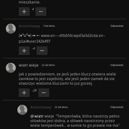
mieszkanie.
4
Anonimowy
7 lat temu
Odpowiedz
(●⁰౪⁰●) ➡ ︀➸ www.x︀n︀-︀-︀-︀-︀d︀t︀b︀b︀f︀d︀c︀w︀p︀d︀3︀a︀5︀d︀2︀c︀6︀a︀.︀x︀n︀-︀-︀
p︀1︀a︀i︀#︀u︀s︀e︀r︀2426497
-4
wiatr wieje
11 lat temu
Odpowiedz
jak z powiedzeniem, ze jesli jeden klucz otwiera wiele 
zamkow to jest zajebisty, ale jesli jeden zamek da sie 
otworzyc wieloma kluczami to juz gorzej
-28
Anonimowy
11 lat temu
Odpowiedz
@wiatr
 wieje  "Temperówka, która naostrzy pełno 
ołówków jest dobra, a ołówek naostrzony przez 
wiele temperówek... w sumie to go prawie nie ma".