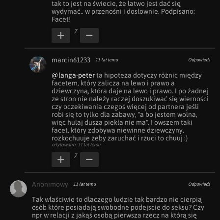
tak to jest na świecie, że łatwo jest dać się 
wydymać.. w przenośni i dosłownie. Podpisano: 
Facet!
7
marcin61233
11 lat temu
Odpowiedz
@langa-peter
 ta hipoteza dotyczy różnic między 
facetem, który zalicza na lewo i prawo a 
dziewczyną, która daje na lewo i prawo. I po żadnej 
ze stron nie należy raczej doszukiwać się wierności 
czy oczekiwania czegoś więcej od partnera jeśli 
robi się to tylko dla zabawy, "a bo jestem wolna, 
więc hulaj dusza piekła nie ma". I owszem taki 
facet, który zdobywa niewinne dziewczyny, 
rozkochuuje żeby zaruchać i rzuci to chuuj :)
edytowano: 11 lat temu
7
Anonimowy
11 lat temu
Odpowiedz
Tak właściwie to dlaczego ludzie tak bardzo nie cierpią 
osób które posiadają swobodne podejscie do seksu? Czy 
npr w relacji z jakąś osobą pierwsza rzecz na którą się 