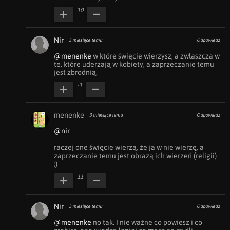
10
Nir
3 miesiące temu
Odpowiedz
@menenke
 w które święcie wierzysz, a zwłaszcza w 
te, które uderzają w kobiety, a zaprzeczanie temu 
jest zbrodnią.
-1
menenke
3 miesiące temu
Odpowiedz
@nir
raczej one święcie wierzą, że ja w nie wierzę, a 
zaprzeczanie temu jest obrazą ich wierzeń (religii)

;)
11
Nir
3 miesiące temu
Odpowiedz
@menenke
 no tak. I nie ważne co powiesz i co 