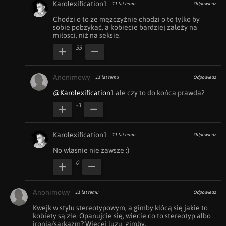
Karolexification1
11 lat temu
Odpowiedz
Chodzi o to że mężczyźnie chodzi o to tylko by 
sobie pobzykać, a kobiecie bardziej zależy na 
miłosci, niż na seksie.
33
Anonimowy
11 lat temu
Odpowiedz
@Karolexification1
 ale czy to do końca prawda?
-3
Karolexification1
11 lat temu
Odpowiedz
No własnie nie zawsze :)
0
Anonimowy
11 lat temu
Odpowiedz
Kwejk w stylu stereotypowym, a gimby kłócą się jakie to 
kobiety są złe. Opanujcie się, wiecie co to stereotyp albo 
ironia/sarkazm? Więcej luzu, gimby.