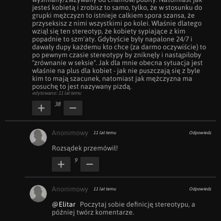
jesteś kobietą i zrobisz to samo, tylko, że w stosunku do 
grupki mężczyzn to istnieje całkiem spora szansa, że 
przyseksisz z nimi wszystkimi po kolei. Właśnie dlatego 
wziął się ten stereotyp, że kobiety sypiające z kim 
popadnie to szm'aty. Gdybyście były napalone 24/7 i 
dawały dupy każdemu kto chce (za darmo oczywiście) to 
po pewnym czasie stereotypy by zniknęły i nastąpiłoby 
"zrównanie w seksie". Jak dla mnie obecna sytuacja jest 
właśnie na plus dla kobiet - jak nie puszczają się z byle 
kim to mają szacunek, natomiast jak mężczyzna ma 
posuchę to jest nazywany pizdą.
edytowano: 11 lat temu
38
Anonimowy
11 lat temu
Odpowiedz
Rozsądek przemówił!
9
Anonimowy
11 lat temu
Odpowiedz
@Elitar
   Poczytaj sobie definicję stereotypu, a 
później twórz komentarze.