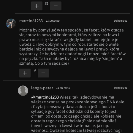
51
marcin61233
11 lat temu
Odpowiedz
Można by pomyśleć w ten sposób , że facet, który otacza 
się coraz to nowymi kobietami, który zalicza na lewo i 
prawo musi się starać o względy kobiet, umiejętnie je 
uwodzić i być dobrym w tym co robi, starać się o wiele 
bardziej niż dziewczyna dająca na lewo i prawo, która 
wystarczy, że będzie rozkładać nogi i może mieć facetów 
na pęczki. Taka miałaby być różnica między "singlem" a 
szmatą. Co o tym sądzicie?
-9
langa-peter
11 lat temu
Odpowiedz
@marcin61233
 Wiesz, taki zdecydowanie ma 
większe szanse na przekazanie swojego DNA dalej 
: Czytaj: sensowny dawca dna. a jeśli chodzi o 
sytuacje gdy facet odchodzi od kobiety to jest 
c***em, bo dostał to czego chciał, ale kobieta nie 
dostała tego czego chciała ;P nie nadmieniłeś 
innych ważnych kwestii w temacie, jak np. 
wierność. Owszem kobiecie łatwiej rozłożyć nogi, 