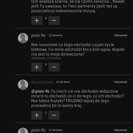
tym większa szansa, że się czymś zarazisz... Nawet 
jeśli Ty uważasz, to Twoi partnerzy (jeśli też są 
puszczalscy) niekoniecznie muszą.
4
piotr-fic
11 lat temu
Odpowiedz
Nie rozumiem co kogo obchodzi czyjeś życie 
łóżkowe. Co mnie obchodzi kto z kim sypia, dopóki 
nie jest to moja dziewczyna?
edytowano: 11 lat temu
9
Anonimowy
11 lat temu
Odpowiedz
@piotr-fic
 To niech cie nie obchodzi widocznie 
innych to obchodzi co ci do tego, co ich obchodzi? 
Nie lubisz krytyki? TRUDNO lepiej do tego 
przywyknij bo to wolny kraj.
3
piotr-fic
11 lat temu
Odpowiedz