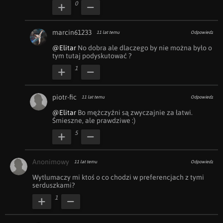
0
marcin61233
11 lat temu
Odpowiedz
@Elitar
 No dobra ale dlaczego by nie można było o 
tym tutaj podyskutować ?
1
piotr-fic
11 lat temu
Odpowiedz
@Elitar
 Bo mężczyźni są zwyczajnie za łatwi. 
Śmieszne, ale prawdziwe :)
5
Anonimowy
11 lat temu
Odpowiedz
Wytłumaczy mi ktoś o co chodzi w preferencjach z tymi 
serduszkami?
1