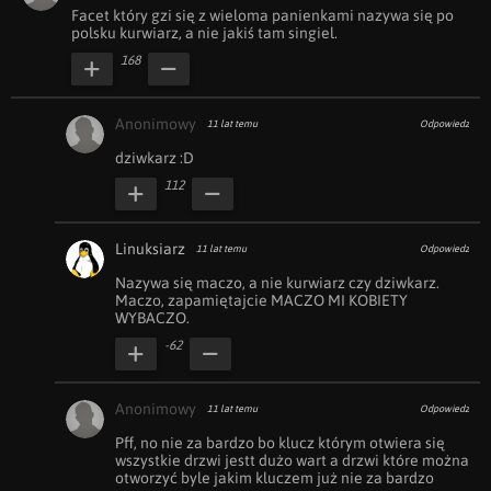
Facet który gzi się z wieloma panienkami nazywa się po 
polsku kurwiarz, a nie jakiś tam singiel.
168
Anonimowy
11 lat temu
Odpowiedz
dziwkarz :D
112
Linuksiarz
11 lat temu
Odpowiedz
Nazywa się maczo, a nie kurwiarz czy dziwkarz. 
Maczo, zapamiętajcie MACZO MI KOBIETY 
WYBACZO.
-62
Anonimowy
11 lat temu
Odpowiedz
Pff, no nie za bardzo bo klucz którym otwiera się 
wszystkie drzwi jestt dużo wart a drzwi które można 
otworzyć byle jakim kluczem już nie za bardzo