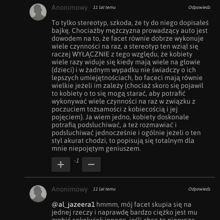
Anonimowy
11 lat temu
Odpowiedz
To tylko stereotyp, szkoda, że ty do niego dopisałeś 
bajkę. Chociażby mężczyzna prowadzący auto jest 
dowodem na to, że facet równie dobrze wykonuje 
wiele czynności na raz, a stereotyp ten wziął się 
raczej WYŁĄCZNIE z tego względu, że kobiety 
wiele razy widuje się kiedy mają wiele na głowie 
(dzieci) i w żadnym wypadku nie świadczy o ich 
lepszych umiejętnościach, bo faceci mają równie 
wielkie jeżeli im zależy (chociaż skoro się pojawił 
to kobiety o to się mogą starać, aby potrafić 
wykonywać wiele czynności na raz w związku z  
poczuciem tożsamości z kobiecością i jej 
pojęciem). Ja wiem jedno, kobiety doskonale 
potrafią podsłuchiwać, a też rozmawiać i 
podsłuchiwać jednocześnie i ogólnie jeżeli o ten 
styl akurat chodzi, to popisują się totalnym dla 
mnie niepojętym geniuszem.
-1
Anonimowy
11 lat temu
Odpowiedz
@al_jazeera1
 hmmm, mój facet skupia się na 
jednej rzeczy i naprawdę bardzo ciężko jest mu 
zrobić cokolwiek innego, jeśli chce tę pierwszą 