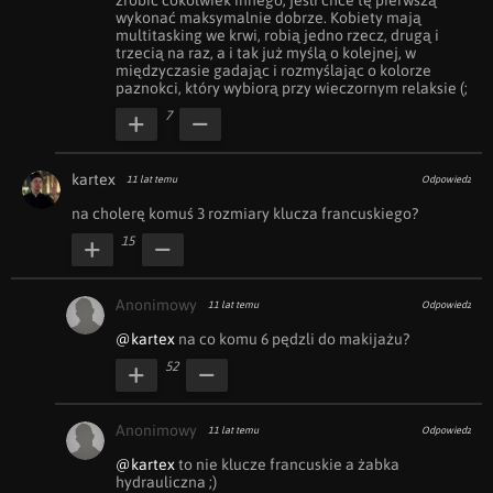
wykonać maksymalnie dobrze. Kobiety mają 
multitasking we krwi, robią jedno rzecz, drugą i 
trzecią na raz, a i tak już myślą o kolejnej, w 
międzyczasie gadając i rozmyślając o kolorze 
paznokci, który wybiorą przy wieczornym relaksie (;
7
kartex
11 lat temu
Odpowiedz
na cholerę komuś 3 rozmiary klucza francuskiego?
15
Anonimowy
11 lat temu
Odpowiedz
@kartex
 na co komu 6 pędzli do makijażu?
52
Anonimowy
11 lat temu
Odpowiedz
@kartex
 to nie klucze francuskie a żabka 
hydrauliczna ;)