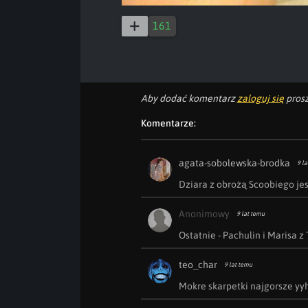
161
Aby dodać komentarz
zaloguj się
prosz
Komentarze:
agata-sobolewska-brodka
9 la
Dziara z obrożą Scoobiego jes
Anonimowy
9 lat temu
Ostatnie - Pachulin i Marisa z
teo_char
9 lat temu
Mokre skarpetki najgorsze yy