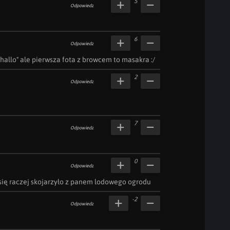
5
Odpowiedz
6
Odpowiedz
e hallo" ale pierwsza fota z browcem to masakra :/
2
Odpowiedz
7
Odpowiedz
0
Odpowiedz
się raczej skojarzyło z panem lodowego ogrodu
-2
Odpowiedz