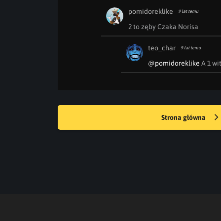
pomidoreklike
9 lat temu
2 to zęby Czaka Norisa
teo_char
9 lat temu
@pomidoreklike
 A 1 w
Strona główna