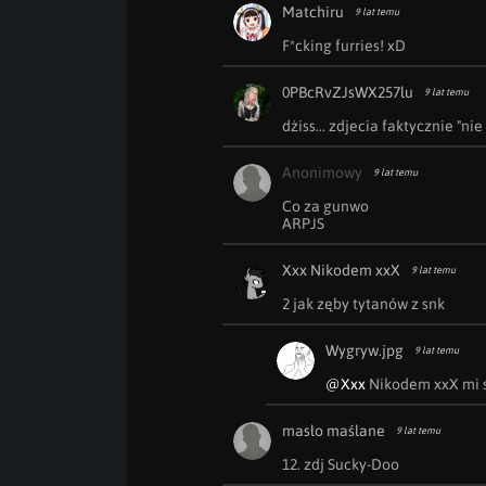
Matchiru
9 lat temu
F*cking furries! xD
0PBcRvZJsWX257lu
9 lat temu
dżiss... zdjecia faktycznie "ni
Anonimowy
9 lat temu
Co za gunwo

ARPJS
Xxx Nikodem xxX
9 lat temu
2 jak zęby tytanów z snk
Wygryw.jpg
9 lat temu
@Xxx
 Nikodem xxX mi 
masło maślane
9 lat temu
12. zdj Sucky-Doo