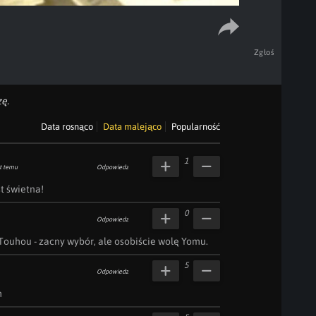
Zgłoś
ę.
Data rosnąco
Data malejąco
Popularność
1
t temu
Odpowiedz
t świetna!
0
Odpowiedz
 Touhou - zacny wybór, ale osobiście wolę Yomu.
5
Odpowiedz
h