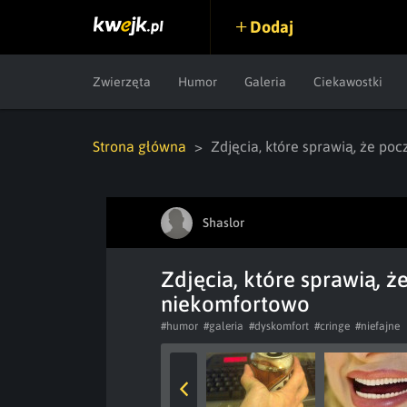
Dodaj
Zwierzęta
Humor
Galeria
Ciekawostki
Strona główna
Zdjęcia, które sprawią, że po
Shaslor
Zdjęcia, które sprawią, ż
niekomfortowo
#humor
#galeria
#dyskomfort
#cringe
#niefajne