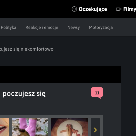
Oczekujące
Film
Polityka
Reakcje i emocje
Newsy
Motoryzacja
czujesz się niekomfortowo
e poczujesz się
11