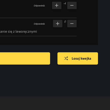
-4
Odpowiedz
0
Odpowiedz
itanie się z leworęcznymi
Losuj kwejka