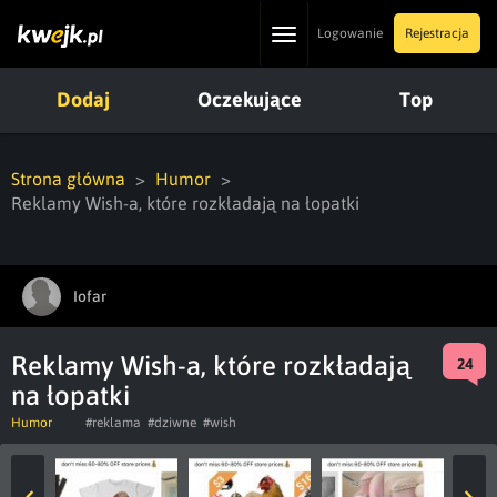
Toggle
Logowanie
Rejestracja
navigation
Dodaj
Oczekujące
Top
Strona główna
Humor
Reklamy Wish-a, które rozkładają na łopatki
Iofar
Reklamy Wish-a, które rozkładają
24
na łopatki
Humor
#reklama
#dziwne
#wish