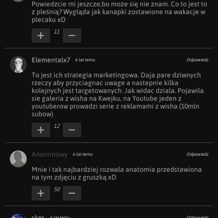
Powiedzcie mi jeszcze,bo może się nie znam. Co to jest to 
z pleśnią? Wygląda jak kanapki zostawione na wakacje w 
plecaku xD
11
Elementalx7
6 lat temu
Odpowiedz
To jest ich strategia marketingowa. Daja pare dziwnych 
rzeczy aby przyciagnac uwage a nastepnie kilka 
kolejnych jest targetowanych. Jak widac dziala. Pojawila 
sie galeria z wisha na Kwejku, na Youtube jeden z 
youtuberow prowadzi serie z reklamami z wisha (10mln 
subow)
12
Anonimowy
6 lat temu
Odpowiedz
Mnie i tak najbardziej rozwala anatomia przedstawiona 
na tym zdjęciu z gruszką xD
50
skes
6 lat temu
Odpowiedz