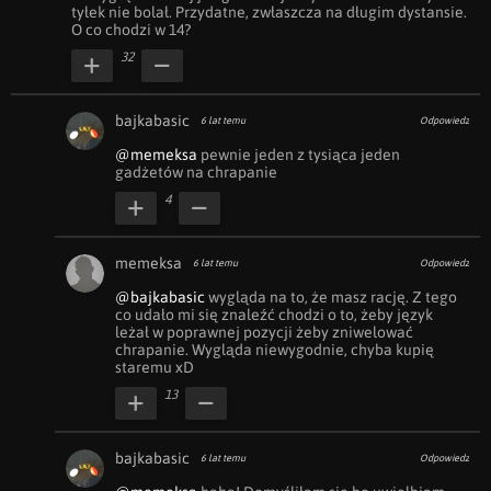
tyłek nie bolał. Przydatne, zwłaszcza na długim dystansie.

O co chodzi w 14?
32
bajkabasic
6 lat temu
Odpowiedz
@memeksa
 pewnie jeden z tysiąca jeden 
gadżetów na chrapanie
4
memeksa
6 lat temu
Odpowiedz
@bajkabasic
 wygląda na to, że masz rację. Z tego 
co udało mi się znaleźć chodzi o to, żeby język 
leżał w poprawnej pozycji żeby zniwelować 
chrapanie. Wygląda niewygodnie, chyba kupię 
staremu xD
13
bajkabasic
6 lat temu
Odpowiedz