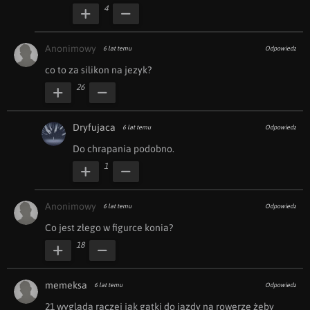
4
Anonimowy
6 lat temu
Odpowiedz
co to za silikon na jezyk?
26
Dryfujaca
6 lat temu
Odpowiedz
Do chrapania podobno.
1
Anonimowy
6 lat temu
Odpowiedz
Co jest złego w figurce konia? 
18
memeksa
6 lat temu
Odpowiedz
21 wygląda raczej jak gatki do jazdy na rowerze żeby 