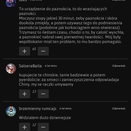
To urządzenie do paznokcia, to do wrastających 
paznokci.

Moczysz stopy jakieś 30 minut, żeby paznokcie i skóra 
dookoła zmiękły, a potem używasz tego do podniesienia 
paznokcia (podobnie jak korkociągiem wino otwierasz). 
Trzymasz to ileśtam czasu, chodzi o to, by całość wyschła, 
a paznokieć nabrał swej pierwotnej twardości.  Mój były 
współlokator miał ten problem, to mu bardzo pomagało.
65
SalseraBaila
6 lat temu
Odpowiedz
kupujecie te chinskie, tanie badziewie a potem 
pyerdolicie: za smieci i zanieczyszczenia odpowiadaja 
Chiny, my se raczki umywamy
13
brzemienny rumcajs
6 lat temu
Odpowiedz
Widziałem dużo dziwniejsze
12