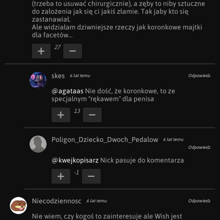
(trzeba to usuwać chirurgicznie), a zęby to niby sztuczne 
do założenia jak się ci jakiś złamie. Tak jaby kto się 
zastanawiał. 

Ale widziałam dziwniejsze rzeczy jak koronkowe majtki 
dla facetów...
27
skes
6 lat temu
Odpowiedz
@agataas
 Nie dość, że koronkowe, to ze 
specjalnym "rękawem" dla penisa
13
Poligon_Dziecko_Dwoch_Pedalow
6 lat temu
Odpowiedz
@kwejkopisarz
 Nick pasuje do komentarza
-1
Niecodziennosc
6 lat temu
Odpowiedz
Nie wiem, czy kogoś to zainteresuje ale Wish jest 