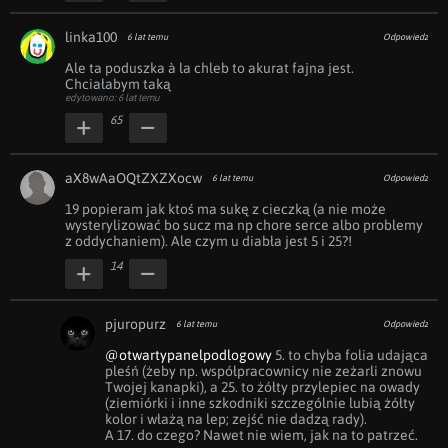
linka100
6 lat temu
Odpowiedz
Ale ta poduszka à la chleb to akurat fajna jest. 
Chciałabym taką
edytowano: 6 lat temu
65
aX8wAaOQtZXZXocw
6 lat temu
Odpowiedz
19 popieram jak ktoś ma sukę z cieczką (a nie może 
wysterylizować bo sucz ma np chore serce albo problemy 
z oddychaniem). Ale czym u diabła jest 5 i 25?!
14
pjuropurz
6 lat temu
Odpowiedz
@otwartypanelpodlogowy
 5. to chyba folia udająca 
pleśń (żeby np. współpracownicy nie zeżarli znowu 
Twojej kanapki), a 25. to żółty przylepiec na owady 
(ziemiórki i inne szkodniki szczególnie lubią żółty 
kolor i włażą na lep; zejść nie dadzą rady).

A 17. do czego? Nawet nie wiem, jak na to patrzeć.