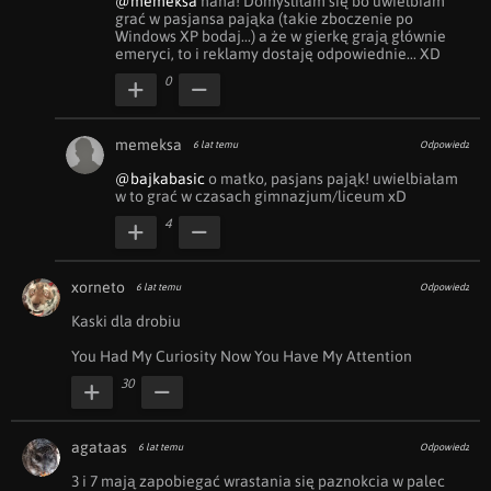
@memeksa
 haha! Domyśliłam się bo uwielbiam 
grać w pasjansa pająka (takie zboczenie po 
Windows XP bodaj...) a że w gierkę grają głównie 
emeryci, to i reklamy dostaję odpowiednie... XD
0
memeksa
6 lat temu
Odpowiedz
@bajkabasic
 o matko, pasjans pająk! uwielbiałam 
w to grać w czasach gimnazjum/liceum xD
4
xorneto
6 lat temu
Odpowiedz
Kaski dla drobiu

You Had My Curiosity Now You Have My Attention
30
agataas
6 lat temu
Odpowiedz
3 i 7 mają zapobiegać wrastania się paznokcia w palec 