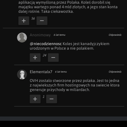
aplikacją wymyśloną przez Polaka. Koleś dorobił się 
majątku wartego ponad 4 mld złotych, a jego stan konta 
dalej rośnie. Taka ciekawostka.
56
Anonimowy
6 lat temu
Odpowiedz
@niecodziennosc
 Koles jest kanadyjczykiem 
urodzonym w Polsce a nie polakiem. 
24
Elementalx7
6 lat temu
Odpowiedz
OVH zostalo stworzone przez polaka. Jest to jedna 
z najwiekszych firm hostingowych na swiecie ktora 
generuje przychody w miliardach.
1