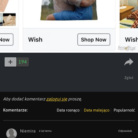
194
Zgłoś
Aby dodać komentarz
zaloguj się
proszę.
Komentarze:
Data rosnąco
Data malejąco
Popularność
Niemira
6 lat temu
Odpowiedz