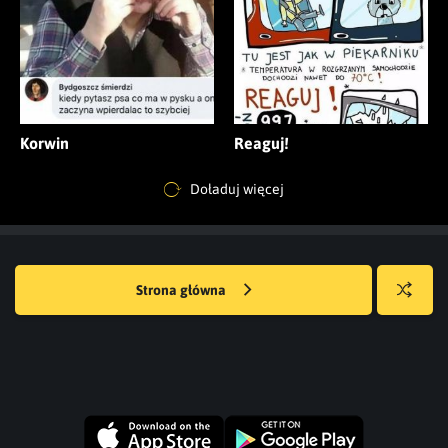
Korwin
Reaguj!
Doładuj więcej
Strona główna
Losuj
kwejka