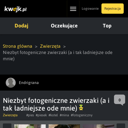
Toggle
Logowanie
Rejestracja
navigation
Dodaj
Oczekujące
Top
Strona główna
Zwierzęta
Niezbyt fotogeniczne zwierzaki (a i tak ładniejsze ode
mnie)
Endrigrana
Niezbyt fotogeniczne zwierzaki (a i
0
tak ładniejsze ode mnie)
Zwierzęta
#pies
#piesek
#kotel
#mina
#fotogeniczny