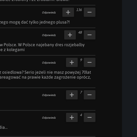
136
Odpowiedz
zego mogę dać tylko jednego plusa?!
48
Odpowiedz
 w Polsce. W Polsce najebany dres rozjebalby 
ie z kolegami
9
Odpowiedz
 osiedlowa? Serio jeżeli nie masz powyżej 70lat 
zareagować na prawie każde zagrożenie oprócz, 
7
Odpowiedz
4
Odpowiedz
ia...