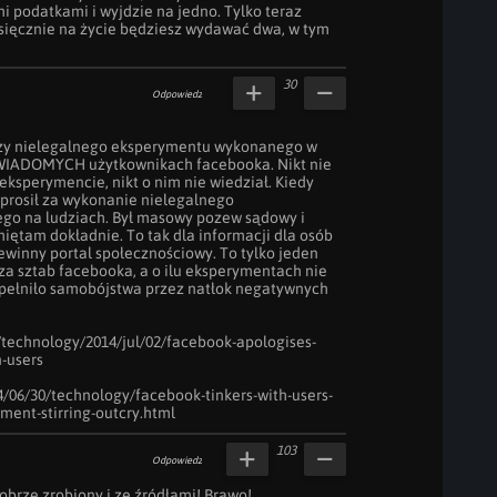
odatkami i wyjdzie na jedno. Tylko teraz 
ięcznie na życie będziesz wydawać dwa, w tym 
30
Odpowiedz
czy nielegalnego eksperymentu wykonanego w 
ŚWIADOMYCH użytkownikach facebooka. Nikt nie 
eksperymencie, nikt o nim nie wiedział. Kiedy 
prosił za wykonanie nielegalnego 
o na ludziach. Był masowy pozew sądowy i 
ętam dokładnie. To tak dla informacji dla osób 
winny portal społecznościowy. To tylko jeden 
a sztab facebooka, a o ilu eksperymentach nie 
opełniło samobójstwa przez natłok negatywnych 
technology/2014/jul/02/facebook-apologises-
users

/06/30/technology/facebook-tinkers-with-users-
ment-stirring-outcry.html
103
Odpowiedz
 dobrze zrobiony i ze źródłami! Brawo!