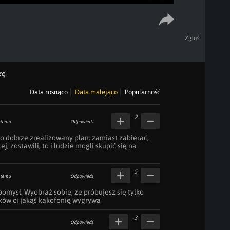
Zgłoś
ę.
Data rosnąco
Data malejąco
Popularność
2
 temu
Odpowiedz
zo dobrze zrealizowany plan: zamiast zabierać, 
, zostawili, to i ludzie mogli skupić się na 
5
 temu
Odpowiedz
omysł. Wyobraź sobie, że próbujesz się tylko 
ajków ci jakąś kakofonię wygrywa
-3
Odpowiedz