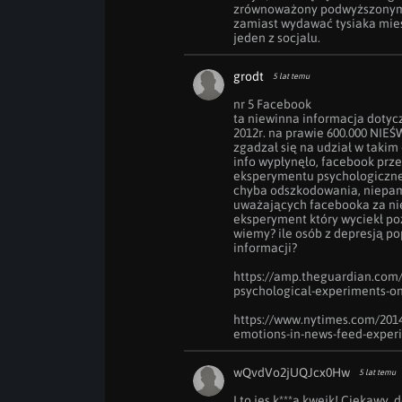
zrównoważony podwyższonymi p
zamiast wydawać tysiaka mies
jeden z socjalu.
grodt
5 lat temu
nr 5 Facebook

ta niewinna informacja doty
2012r. na prawie 600.000 NIE
zgadzał się na udział w takim 
info wypłynęło, facebook prze
eksperymentu psychologiczneg
chyba odszkodowania, niepami
uważających facebooka za nie
eksperyment który wyciekł poz
wiemy? ile osób z depresją p
informacji?

https://amp.theguardian.com/
psychological-experiments-on-
https://www.nytimes.com/2014
emotions-in-news-feed-experi
wQvdVo2jUQJcx0Hw
5 lat temu
I to jes k***a kwejk! Ciekawy,