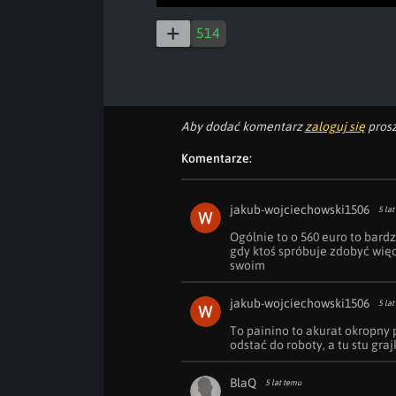
514
Aby dodać komentarz
zaloguj się
prosz
Komentarze:
jakub-wojciechowski1506
5 lat
Ogólnie to o 560 euro to bard
gdy ktoś spróbuje zdobyć więcej
swoim
jakub-wojciechowski1506
5 lat
To painino to akurat okropny p
odstać do roboty, a tu stu gr
BlaQ
5 lat temu