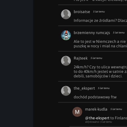
broisatse
5 lat temu
Informacje ze źródłami? Dlac
brzemienny rumcajs
5 lat temu
Ale to jest w Niemczech a nie
puszkę w nocy i miał na chlan
Rajteek
5 lat temu
24km/h? Czy to ulica wewnątrz
to do 40km/h jesteś w satnie 
debili, samobójców i dzieci.
the_ekspert
5 lat temu
dochód podstawowy ftw
marek-kudla
5 lat temu
@the-ekspert
 to Finland
edytowano: 5 lat temu