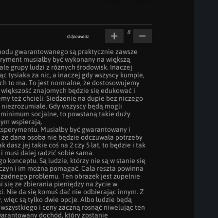
8
Odpowiedz
odu gwarantowanego są praktycznie zawsze 
ryment musiałby być wykonany na większą 
łe grupy ludzi z różnych środowisk. Inaczej 
c tysiaka za nic, a inaczej gdy wszyscy kumple, 
ych to ma. To jest normalne, że dostosowujemy 
ak większość znajomych będzie się edukować i 
my też chcieli. Siedzenie na dupie bez niczego 
i niezrozumiałe. Gdy wszyscy będą mogli 
za minimum socjalne, to powstaną takie duży 
ym wspierają.

ksperymentu. Musiałby być gwarantowany i 
, że dana osoba nie będzie odczuwała potrzeby 
dasz jej takie coś na 2 czy 5 lat, to będzie i tak 
i musi dalej radzić sobie sama.

o konceptu. Są ludzie, którzy nie są w stanie się 
czyn i im można pomagać. Cała reszta powinna 
 żadnego problemu. Ten obrazek jest zupełnie 
 się ze zbierania pieniędzy na życie w 
i. Nie da się komuś dać nie odbierając innym. Z 
 więc są tylko dwie opcje. Albo ludzie będą 
wszystkiego i ceny zaczną rosnąć niwelując ten 
warantowany dochód, który zostanie 