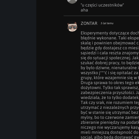
"u części uczestników"

aha
ZONTAR
5 lat temu
Eksperymenty dotyczące doch
błędnie wykonane. Taki ekspe
skalę i powinien obejmować ca
będzie gdy dostajesz co miesią
sąsiedzi i cała reszta znajom
się do sytuacji społecznej. J
szukać dobrej pracy, to będzie
by było dziwne, nienaturalne 
wszystko j***ć i się opitalać 
grupy, które wzajemnie się w t
Druga sprawa to okres tego e
dożytowni. Tylko tak sprawisz
zabezpieczenia przyszłości. Jak 
wiedziała, że to tylko dodatek 
Tak czy srak, nie rozumiem teg
utrzymać z niezależnych przy
być w stanie się utrzymać bez
mylny, bo to czerwone zamieni
zbieranie pieniędzy na podatk
niczego nie wyczarujemy kasy,
mieli mniejszą dostępność do 
socjal, albo będą dostawać g