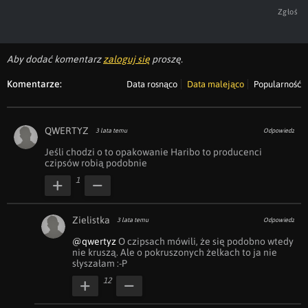
Zgłoś
Aby dodać komentarz
zaloguj się
proszę.
Komentarze:
Data rosnąco
Data malejąco
Popularność
QWERTYZ
3 lata temu
Odpowiedz
Jeśli chodzi o to opakowanie Haribo to producenci 
czipsów robią podobnie
1
Zielistka
3 lata temu
Odpowiedz
@qwertyz
 O czipsach mówili, że się podobno wtedy 
nie kruszą. Ale o pokruszonych żelkach to ja nie 
słyszałam :-P
12