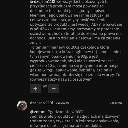
@dzejson110f
 we wszystkich pokazanych tu 
przykładach producent może powiedzieć 
dokładnie to: produkt jest zgodny z opisem. 
Niemniej jego opakowanie i inne sztuczki są 
celowo zrobione tak, aby sprawić wrażenie 
optyczne, że produktu jest więcej. Aby nie bawić się 
w półsłówka i eufemizmy, nazywamy to potocznie 
oszustwem, choć naturalnje do złamania prawa nie 
dochodzi. Jest to działanie celowe i ma za zadanie 
zmylić.

To ten sam manewr co 100g czekolada którą 
kupujesz od lat, a która nagle przy tej samej cenie i 
tym samym opakowaniu ma 90g, a jest 
wyprodukowana tak, abyś nie zauważył że jest 
cieńsza o 10%. I zmienia się jedynie ta informacja 
gdzieś w rogu opakowania, subtelną  czcionką 
wkomponowaną tak, aby się nie rzucała w oczy. To 
również należy nazwać oszustwem.
88
dzej.son.110f
3 lata temu
Odpowiedz
@zorann
 Zgadzam się w 100%.

Jednak wiele produktów na zdjęciach ma dziwnym 
trafem zdartą etykietę, lub kolorowe opakowanie, 
mówiące o ilości i gramaturze produktu.
