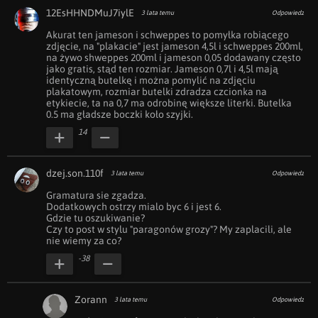
12EsHHNDMuJ7iylE
3 lata temu
Odpowiedz
Akurat ten jameson i schweppes to pomyłka robiącego 
zdjęcie, na "plakacie" jest jameson 4,5l i schweppes 200ml, 
na żywo shweppes 200ml i jameson 0,05 dodawany często 
jako gratis, stąd ten rozmiar. Jameson 0,7l i 4,5l mają 
identyczną butelkę i można pomylić na zdjęciu 
plakatowym, rozmiar butelki zdradza czcionka na 
etykiecie, ta na 0,7 ma odrobinę większe literki. Butelka 
0.5 ma gładsze boczki koło szyjki.
14
dzej.son.110f
3 lata temu
Odpowiedz
Gramatura sie zgadza.

Dodatkowych ostrzy mialo byc 6 i jest 6.

Gdzie tu oszukiwanie?

Czy to post w stylu "paragonów grozy"? My zaplacili, ale 
nie wiemy za co?
-38
Zorann
3 lata temu
Odpowiedz