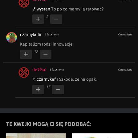
@wystan
 To po co mamy ją ratować?
2
czarnykefir
3 lata temu
Odpowiedz
Kapitalizm rodzi innowacje.
17
de99ial
3 lata temu
Odpowiedz
@czarnykefir
 Szkoda, że na opak.
17
TE KWEJKI MOGĄ CI SIĘ PODOBAĆ: