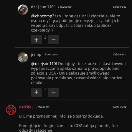
dzej.son.110f
3 lata temu
Odpowiedz
@chocomp3
 tzn... to są oszuści i złodzieje, ale to 
osoba myśląca podejmuje decyzje, czy dalej ich 
wspierać, czy odpuścić sobie zakup tabliczki 
czekolady :)
5
jcoop
3 lata temu
Odpowiedz
@dzejson110f
 Dodajmy - te sztuczki z plastikowymi 
wypełniaczami opakowania to prawdopodobnie 
zdjęcia z USA - Unia zakazuje zmyłkowego 
pakowania produktów, czasami widać, ale bardzo 
rzadko.
2
de99ial
3 lata temu
Odpowiedz
BIC ma przynajmniej info, że 6 ostrzy dokłada.

Pamiętajcie drogie dzieci - to CO2 zabija planetę. Nie 
odpady i skażenie.