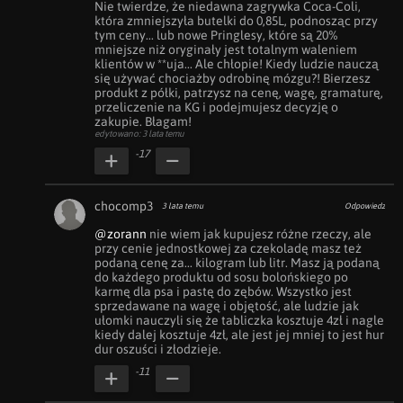
Nie twierdze, że niedawna zagrywka Coca-Coli, 
która zmniejszyła butelki do 0,85L, podnosząc przy 
tym ceny... lub nowe Pringlesy, które są 20% 
mniejsze niż oryginały jest totalnym waleniem 
klientów w **uja... Ale chłopie! Kiedy ludzie nauczą 
się używać chociażby odrobinę mózgu?! Bierzesz 
produkt z półki, patrzysz na cenę, wagę, gramaturę, 
przeliczenie na KG i podejmujesz decyzję o 
zakupie. Błagam!
edytowano: 3 lata temu
-17
chocomp3
3 lata temu
Odpowiedz
@zorann
 nie wiem jak kupujesz różne rzeczy, ale 
przy cenie jednostkowej za czekoladę masz też 
podaną cenę za... kilogram lub litr. Masz ją podaną 
do każdego produktu od sosu bolońskiego po 
karmę dla psa i pastę do zębów. Wszystko jest 
sprzedawane na wagę i objętość, ale ludzie jak 
ułomki nauczyli się że tabliczka kosztuje 4zł i nagle 
kiedy dalej kosztuje 4zł, ale jest jej mniej to jest hur 
dur oszuści i złodzieje.
-11