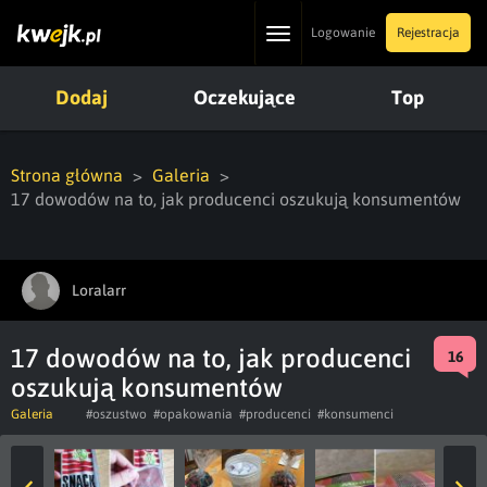
Toggle
Logowanie
Rejestracja
navigation
Dodaj
Oczekujące
Top
Strona główna
Galeria
17 dowodów na to, jak producenci oszukują konsumentów
Loralarr
17 dowodów na to, jak producenci
16
oszukują konsumentów
Galeria
#oszustwo
#opakowania
#producenci
#konsumenci