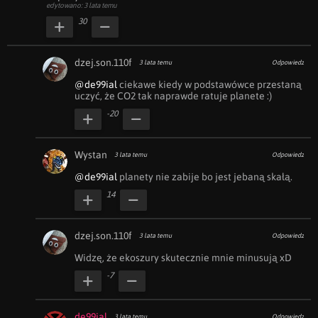
edytowano: 3 lata temu
30
dzej.son.110f
3 lata temu
Odpowiedz
@de99ial
 ciekawe kiedy w podstawówce przestaną 
uczyć, że CO2 tak naprawde ratuje planete :)
-20
Wystan
3 lata temu
Odpowiedz
@de99ial
 planety nie zabije bo jest jebaną skałą.
14
dzej.son.110f
3 lata temu
Odpowiedz
Widzę, że ekoszury skutecznie mnie minusują xD
-7
de99ial
3 lata temu
Odpowiedz