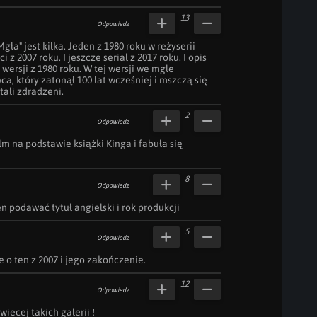
13
Odpowiedz
gła" jest kilka. Jeden z 1980 roku w reżyserii 
 z 2007 roku. I jeszcze serial z 2017 roku. I opis 
wersji z 1980 roku. W tej wersji we mgle 
, który zatonął 100 lat wcześniej i mszczą się 
tali zdradzeni.
2
Odpowiedz
ilm na podstawie książki Kinga i fabuła się 
8
Odpowiedz
n podawać tytuł angielski i rok produkcji
5
Odpowiedz
 o ten z 2007 i jego zakończenie.
12
Odpowiedz
iecej takich galerii !