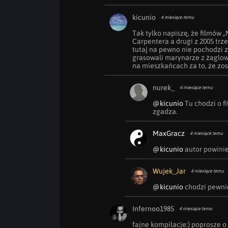
kicunio
4 miesiące temu
Tak tylko napiszę, że filmów „M
Carpentera a drugi z 2005 trzeci
tutaj na pewno nie pochodzi z 
grasowali marynarze z żaglowca
na mieszkańcach za to, że zos
nurek_
4 miesiące temu
@kicunio
 Tu chodzi o f
zgadza.
MaxGracz
4 miesiące temu
@kicunio
 autor powinie
Wujek_Jar
4 miesiące temu
@kicunio
 chodzi pewnie
Infernoo1985
4 miesiące temu
fajne kompilacje:) poprosze o w