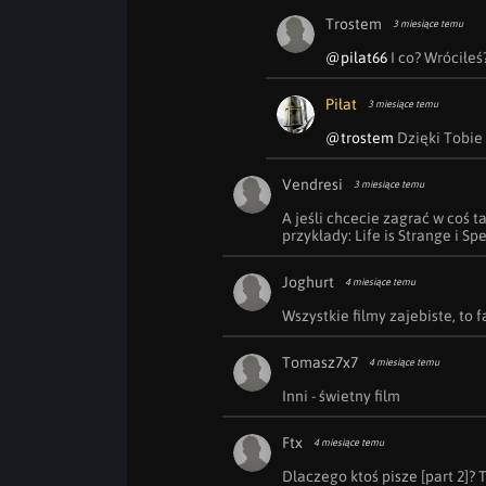
Trostem
3 miesiące temu
@pilat66
 I co? Wróciłeś
Piłat
3 miesiące temu
@trostem
 Dzięki Tobie 
Vendresi
3 miesiące temu
A jeśli chcecie zagrać w coś t
przykłady: Life is Strange i Sp
Joghurt
4 miesiące temu
Wszystkie filmy zajebiste, to fa
Tomasz7x7
4 miesiące temu
Inni - świetny film
Ftx
4 miesiące temu
Dlaczego ktoś pisze [part 2]? 