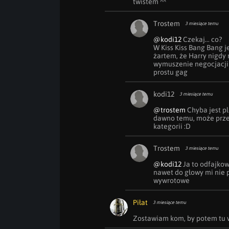
twistem ^^
Trostem
3 miesiące temu
@kodi12
 Czekaj... co?

W Kiss Kiss Bang Bang je
żartem, że Harry nigdy ni
wymuszenie negocjacji n
prostu gag
kodi12
3 miesiące temu
@trostem
 Chyba jest p
dawno temu, może przes
kategorii :D
Trostem
3 miesiące temu
@kodi12
 Ja to odfajko
nawet do głowy mi nie p
wywrotowe
Piłat
3 miesiące temu
Zostawiam kom, by potem tu w