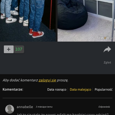
107
Zgłoś
Aby dodać komentarz
zaloguj się
proszę.
Komentarze:
Data rosnąco
Data malejąco
Popularność
annabelle
3 miesiące temu
Odpowiedz
Jak to się stało że nawet asfalt ma bardziej szary odcień? 