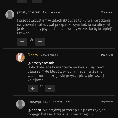
prostyprostak
3 miesiące temu
Odpowiedz
I przedewszystkim w latach 80 byś se to kurwa karetkami 
narysował i pokazywał przypadkowym ludzia na ulicy jak 
jakiś zboczony psychol, no ale wtedy wszystko było lepiej? 
Prawda?
-36
Opera
3 miesiące temu
Odpowiedz
@prostyprostak
Boty dodające komentarze na kwejku są coraz 
głupsze. Tyle błędów w jednym zdaniu, że nie 
wiadomo, do czego się przyczepić w pierwszej 
kolejności.
17
prostyprostak
3 miesiące temu
Odpowiedz
@opera
  Najprędzej przyczep się paszczęką do 
mojego kutasa. Dziękuję i smacznego ;)