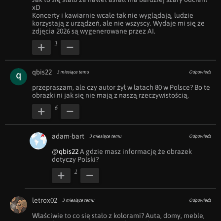
xD 

Koncerty i kawiarnie wcale tak nie wyglądają, ludzie 
korzystają z urządzeń, ale nie wszyscy. Wydaje mi się że 
zdjęcia 2026 są wygenerowane przez AI.
1
qbis22
3 miesiące temu
Odpowiedz
przepraszam, ale czy autor żył w latach 80 w Polsce? Bo te 
obrazki ni jak się nie mają z naszą rzeczywistością.
6
adam-bart
3 miesiące temu
Odpowiedz
@qbis22
 A gdzie masz informację że obrazek 
dotyczy Polski?
1
letrox02
3 miesiące temu
Odpowiedz
Właściwie to co się stało z kolorami? Auta, domy, meble, 