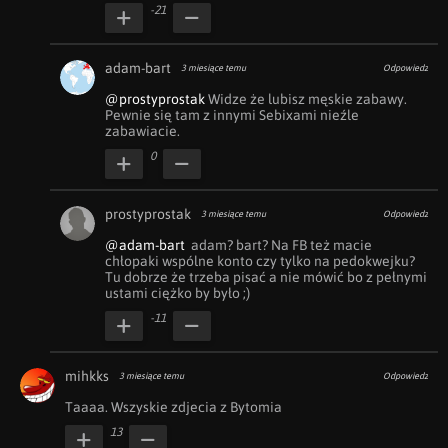
-21
adam-bart
3 miesiące temu
Odpowiedz
@prostyprostak
 Widze że lubisz męskie zabawy. 
Pewnie się tam z innymi Sebixami nieźle 
zabawiacie.
0
prostyprostak
3 miesiące temu
Odpowiedz
@adam-bart
  adam? bart? Na FB też macie 
chłopaki wspólne konto czy tylko na pedokwejku? 
Tu dobrze że trzeba pisać a nie mówić bo z pełnymi 
ustami ciężko by było ;)
-11
mihkks
3 miesiące temu
Odpowiedz
Taaaa. Wszyskie zdjecia z Bytomia
13