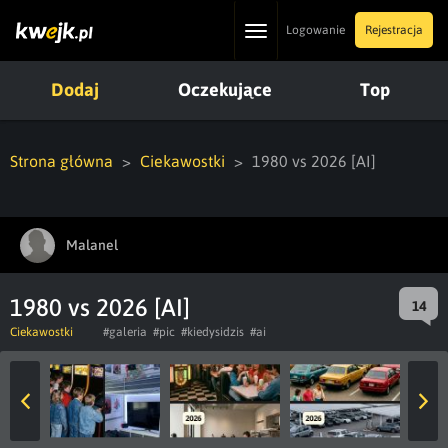
Toggle
Logowanie
Rejestracja
navigation
Dodaj
Oczekujące
Top
Strona główna
Ciekawostki
1980 vs 2026 [AI]
Malanel
1980 vs 2026 [AI]
14
Ciekawostki
#galeria
#pic
#kiedysidzis
#ai