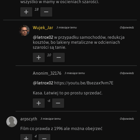
wszystko w mamy w oscieniach szarości. 
18
Wujek_Jar
3 miesiące temu
Odpowiedz
@letrox02
 w przypadku samochodów, redukcja 
kosztów, bo lakiery metaliczne w odcieniach 
szarości są tanie.
10
Anonim_32176
3 miesiące temu
Odpowiedz
@letrox02
 https://youtu.be/Bsezax9vm7E

Kasa. Łatwiej to po prostu sprzedać.
-6
arpscyth
3 miesiące temu
Odpowiedz
Film co prawda z 1996 ale można obejrzeć
4