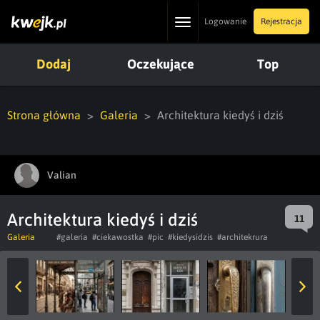
Toggle
Logowanie
Rejestracja
navigation
Dodaj
Oczekujące
Top
Strona główna
Galeria
Architektura kiedyś i dziś
Valian
Architektura kiedyś i dziś
11
Galeria
#galeria
#ciekawostka
#pic
#kiedysidzis
#architekrura