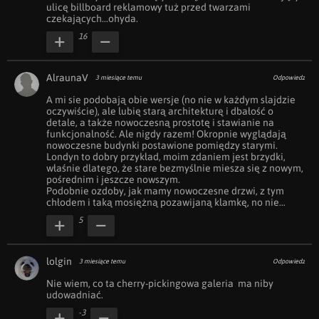
ulicę billboard reklamowy tuż przed twarzami 
czekających...ohyda.
16
AlraunaV
3 miesiące temu
Odpowiedz
A mi sie podobają obie wersje (no nie w każdym slajdzie 
oczywiście), ale lubię starą architekturę i dbałość o 
detale, a także nowoczesną prostotę i stawianie na 
funkcjonalność. Ale nigdy razem! Okropnie wyglądają 
nowoczesne budynki postawione pomiędzy starymi. 
Londyn to dobry przykład, moim zdaniem jest brzydki, 
właśnie dlatego, że stare bezmyślnie miesza się z nowym, 
pośrednim i jeszcze nowszym. 

Podobnie ozdoby, jak mamy nowoczesne drzwi, z tym 
chłodem i taką mosiężną pozawijaną klamkę, no nie...
5
lolgin
3 miesiące temu
Odpowiedz
Nie wiem, co ta cherry-pickingowa galeria  ma niby 
udowadniać.
-3