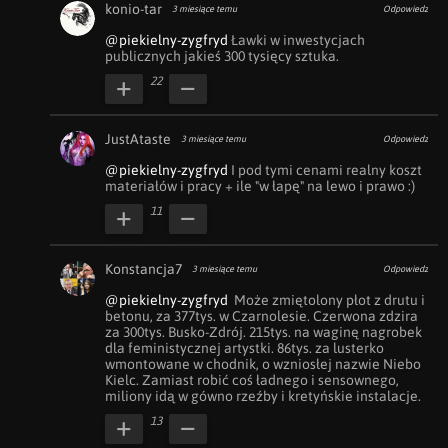
konio-tar
3 miesiące temu
Odpowiedz
@piekielny-zygfryd
 Ławki w inwestycjach 
publicznych jakieś 300 tysięcy sztuka.
22
JustAtaste
3 miesiące temu
Odpowiedz
@piekielny-zygfryd
 I pod tymi cenami realny koszt 
materiałów i pracy + ile "w łapę" na lewo i prawo :)
11
Konstancja7
3 miesiące temu
Odpowiedz
@piekielny-zygfryd
  Może zmiętolony płot z drutu i 
betonu, za 377tys. w Czarnolesie. Czerwona zdzira 
za 300tys. Busko-Zdrój. 215tys. na waginę nagrobek 
dla feministycznej artystki. 86tys. za lusterko 
wmontowane w chodnik, o wzniosłej nazwie Niebo 
Kielc. Zamiast robić coś ładnego i sensownego, 
miliony idą w gówno rzeźby i kretyńskie instalacje.
13