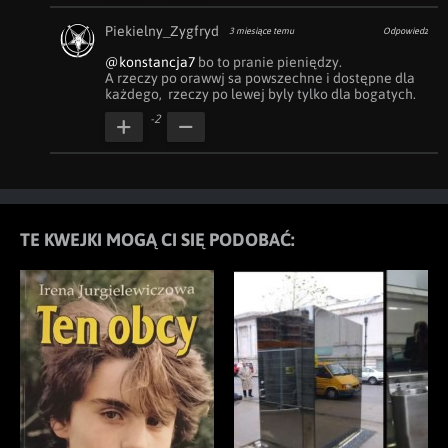
Piekielny_Zygfryd
3 miesiące temu
Odpowiedz
@konstancja7
 bo to pranie pieniędzy. 

A rzeczy po orawwj sa powszechne i dostępne dla 
każdego,  rzeczy po lewej byly tylko dla bogatych.
-2
TE KWEJKI MOGĄ CI SIĘ PODOBAĆ: