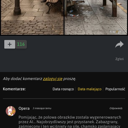
116
Zgłoś
Aby dodać komentarz
zaloguj się
proszę.
Komentarze:
Data rosnąco
Data malejąco
Popularność
Opera
3 miesiące temu
Odpowiedz
Pomijając, że połowa obrazków została wygenerowanych 
przez AI... Najobrzydliwszy jest przystanek. Zabazgrany, 
zaśmiecony i ten wciśnięty na siłę, chamsko zasłaniający 