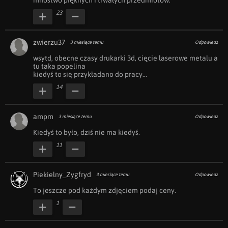
mnóstwo pięknych i trwałych przedmiotów.
23
zwierzu37
3 miesiące temu
Odpowiedz
wsytd, obecne czasy drukarki 3d, cięcie laserowe metalu a 
tu taka popelina 

kiedyś to się przykładano do pracy...
14
ampm
3 miesiące temu
Odpowiedz
Kiedyś to było, dziś nie ma kiedyś.
11
Piekielny_Zygfryd
3 miesiące temu
Odpowiedz
To jeszcze pod każdym zdjęciem podaj ceny.
1