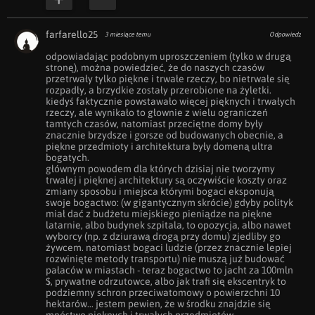
farfarello25
3 miesiące temu
Odpowiedz
odpowiadając podobnym uproszczeniem (tylko w drugą 
stronę), można powiedzieć, że do naszych czasów 
przetrwały tylko piękne i trwałe rzeczy, bo nietrwałe się 
rozpadły, a brzydkie zostały przerobione na żyletki.

kiedyś faktycznie powstawało więcej pięknych i trwałych 
rzeczy, ale wynikało to głownie z wielu ograniczeń 
tamtych czasów, natomiast przeciętne domy były 
znacznie brzydsze i gorsze od budowanych obecnie, a 
piękne przedmioty i architektura były domeną ultra 
bogatych.

głównym powodem dla których dzisiaj nie tworzymy 
trwałej i pięknej architektury są oczywiście koszty oraz 
zmiany sposobu i miejsca którymi bogaci eksponują 
swoje bogactwo: (w gigantycznym skrócie) gdyby polityk 
miał dać z budżetu miejskiego pieniądze na piękne 
latarnie, albo budynek szpitala, to opozycja, albo nawet 
wyborcy (np. z dziurawą drogą przy domu) zjedliby go 
żywcem. natomiast bogaci ludzie (przez znacznie lepiej 
rozwinięte metody transportu) nie muszą już budować 
pałaców w miastach - teraz bogactwo to jacht za 100mln 
$, prywatne odrzutowce, albo jak trafi się ekscentryk to 
podziemny schron przeciwatomowy o powierzchni 10 
hektarów... jestem pewien, że w środku znajdzie się 