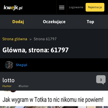
Toggle
Logowanie
Rejestracja
navigation
Dodaj
Oczekujące
Top
Strona główna
Strona 61797
Główna, strona: 61797
Shegipl
lotto
3
Humor
#humor