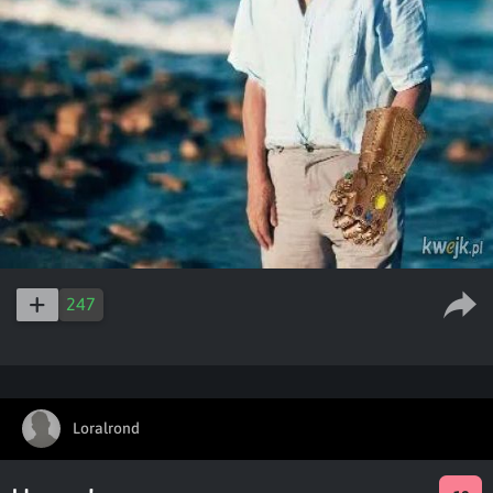
247
Loralrond