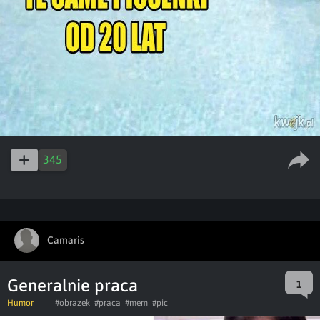
345
Camaris
Generalnie praca
1
Humor
#obrazek
#praca
#mem
#pic