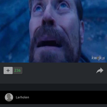
236
Larholen