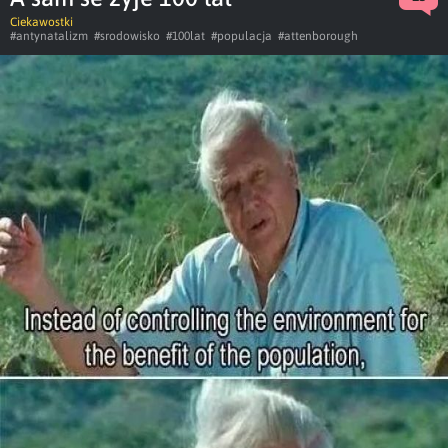
Ciekawostki
#antynatalizm
#srodowisko
#100lat
#populacja
#attenborough