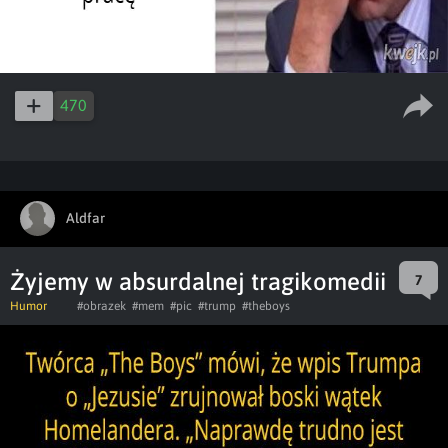
470
Aldfar
Żyjemy w absurdalnej tragikomedii
7
Humor
#obrazek
#mem
#pic
#trump
#theboys