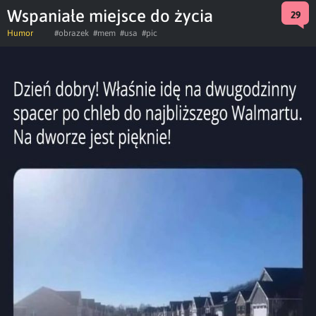
Wspaniałe miejsce do życia
29
Humor
#obrazek
#mem
#usa
#pic