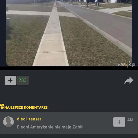
283
NAJLEPSZE KOMENTARZE:
djedi_teaser
213
Biedni Amerykanie nie mają Żabki 