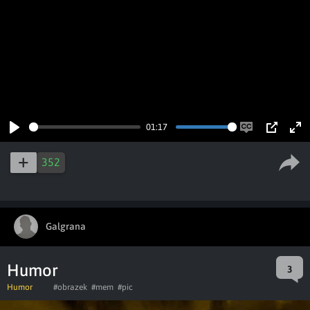
01:17
Play
Enable
PIP
Ent
captions
ful
352
Galgrana
Humor
3
Humor
#obrazek
#mem
#pic