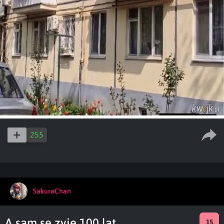
255
SakuraChan
A sam se zyje 100 lat
15