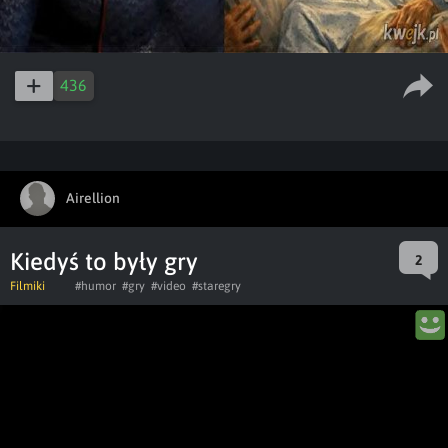
436
Airellion
Kiedyś to były gry
2
Filmiki
#humor
#gry
#video
#staregry