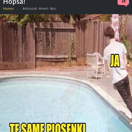
Hopsa!
18
Humor
#obrazek
#mem
#pic