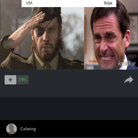
395
Calwing