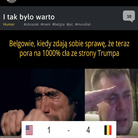
I tak było warto
10
Humor
#obrazek
#mem
#belgia
#pic
#mundial