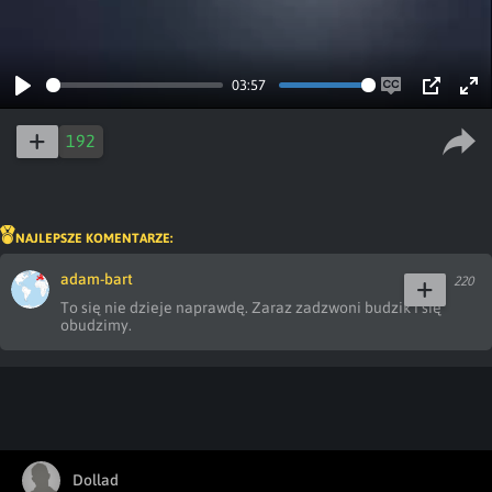
03:57
Play
Enable
PIP
Ent
captions
ful
192
NAJLEPSZE KOMENTARZE:
adam-bart
220
To się nie dzieje naprawdę. Zaraz zadzwoni budzik i się 
obudzimy.
Dollad