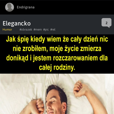
Endrigrana
Elegancko
2
Humor
#obrazek
#mem
#pic
#rel