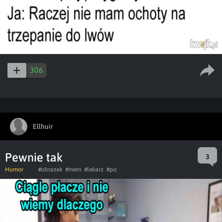
306
Ellhuir
Pewnie tak
3
Humor
#obrazek
#mem
#lekarz
#pic