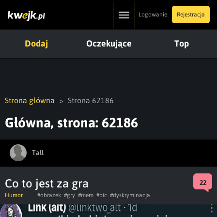
Toggle
Logowanie
Rejestracja
navigation
Dodaj
Oczekujące
Top
Strona główna
Strona 62186
Główna, strona: 62186
Tall
Co to jest za gra
22
Humor
#obrazek
#gry
#mem
#pic
#dyskryminacja