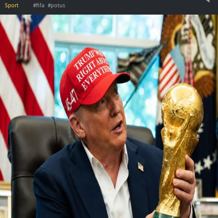
Sport
#fifa
#potus