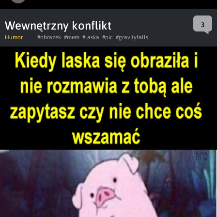
Wewnętrzny konflikt
3
Humor
#obrazek
#mem
#laska
#pic
#gravityfalls