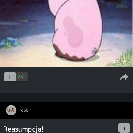
252
robb
Reasumpcja!
5