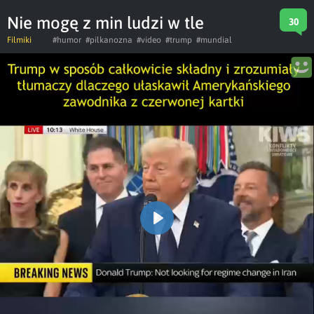
Nie mogę z min ludzi w tle
30
Filmiki
#humor
#pilkanozna
#video
#trump
#mundial
Play