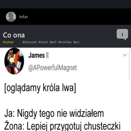
Iofar
Co ona
1
Humor
#obrazek
#mem
#wtf
#krollew
#pic