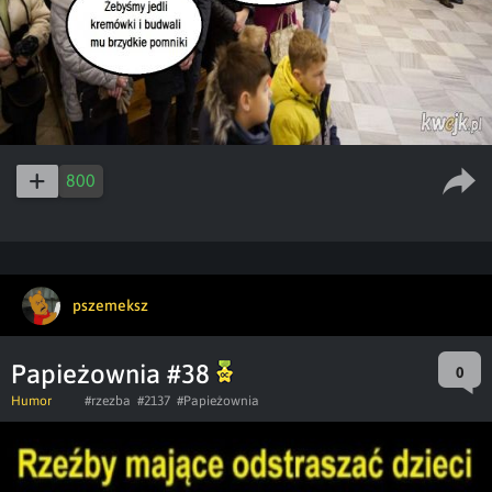
800
pszemeksz
Papieżownia #38
0
Humor
#rzezba
#2137
#Papieżownia