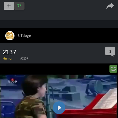
37
BITdoge
2137
1
Humor
#2137
Play