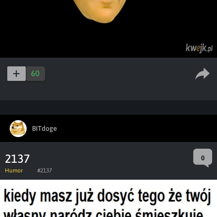
60
BITdoge
2137
0
Humor
#2137