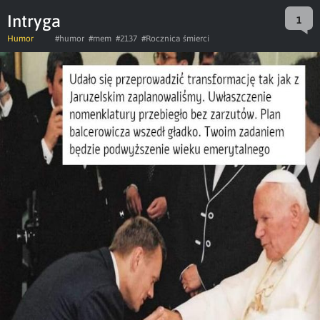
Intryga
1
Humor
#humor
#mem
#2137
#Rocznica śmierci