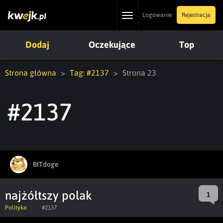
Toggle
Logowanie
Rejestracja
navigation
Dodaj
Oczekujące
Top
Strona główna
Tag: #2137
Strona 23
#2137
BITdoge
najżółtszy polak
1
Polityka
#2137