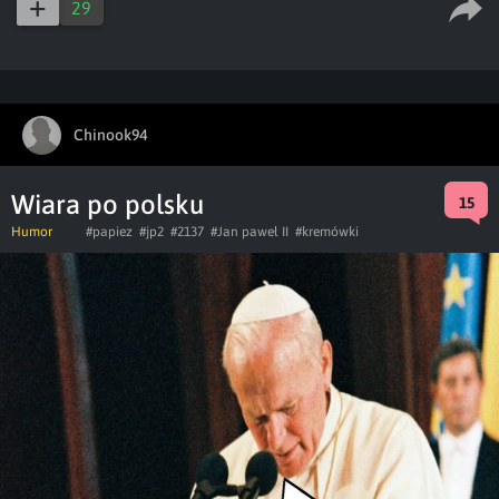
29
Chinook94
Wiara po polsku
15
Humor
#papiez
#jp2
#2137
#Jan paweł II
#kremówki