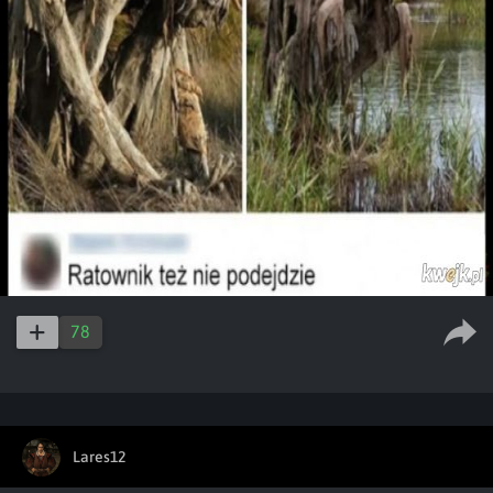
78
Lares12