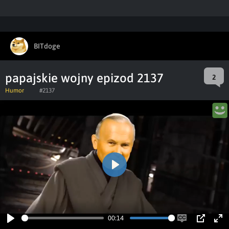
BITdoge
papajskie wojny epizod 2137
2
Humor
#2137
Play
00:14
Play
Enable
PIP
Ent