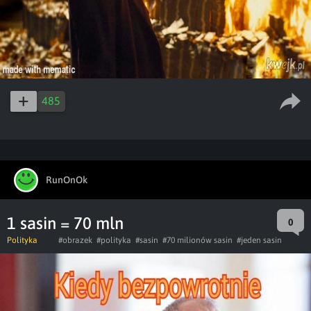
485
RunOnOk
1 sasin = 70 mln
0
Polityka
#obrazek
#polityka
#sasin
#70 milionów sasin
#jeden sasin