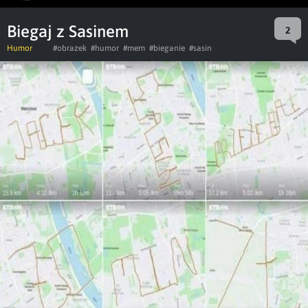
Biegaj z Sasinem
2
Humor
#obrazek
#humor
#mem
#bieganie
#sasin