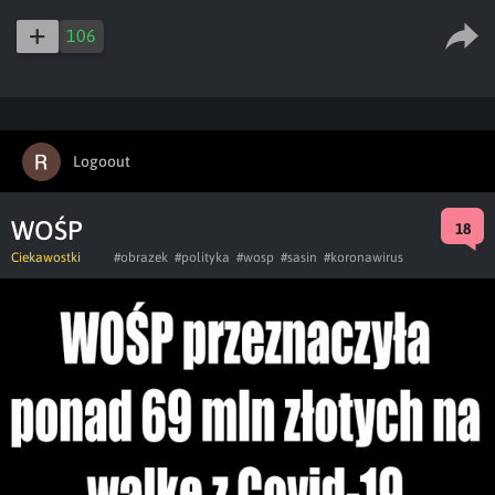
106
Logoout
WOŚP
18
Ciekawostki
#obrazek
#polityka
#wosp
#sasin
#koronawirus