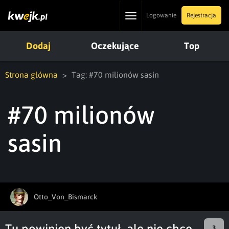
Toggle
Logowanie
Rejestracja
navigation
Dodaj
Oczekujące
Top
Strona główna
Tag: #70 milionów sasin
#70 milionów
sasin
Otto_Von_Bismarck
Tu powinien być tytuł, ale nie chce
3