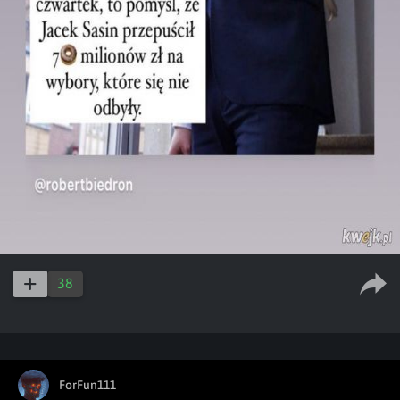
38
ForFun111