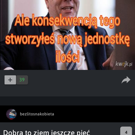
39
bezlitosnakobieta
Dobra to zjem jeszcze pięć
4