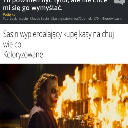
mi się go wymyślać.
Polityka
#obrazek
#sasin
#Jacek Sasin
#Sasingdziekurwa70baniek
#70 milionów sasin