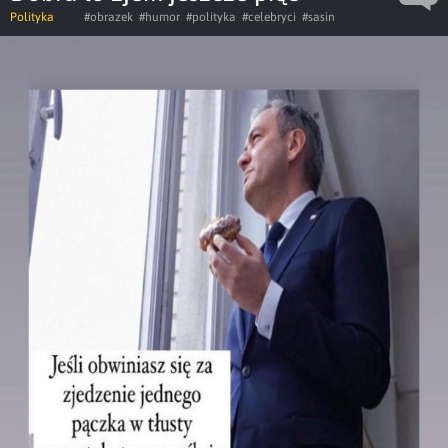
Polityka
#obrazek
#humor
#polityka
#celebryci
#sasin