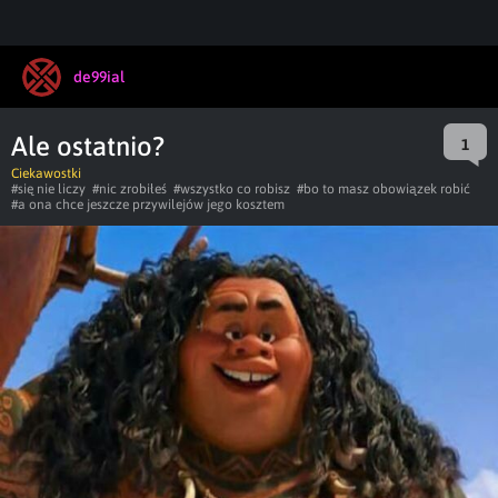
de99ial
Ale ostatnio?
1
Ciekawostki
#się nie liczy
#nic zrobiłeś
#wszystko co robisz
#bo to masz obowiązek robić
#a ona chce jeszcze przywilejów jego kosztem