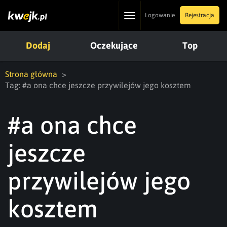
Toggle
Logowanie
Rejestracja
navigation
Dodaj
Oczekujące
Top
Strona główna
Tag: #a ona chce jeszcze przywilejów jego kosztem
#a ona chce
jeszcze
przywilejów jego
kosztem