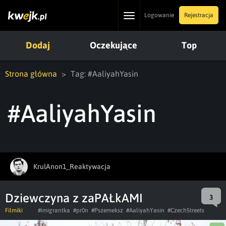
Toggle
Logowanie
Rejestracja
navigation
Dodaj
Oczekujące
Top
Strona główna
Tag: #AaliyahYasin
#AaliyahYasin
KrulAnon1_Reaktywacja
Dziewczyna z zaPAŁkAMI
3
Filmiki
#imigrantka
#pr0n
#Pszemeksz
#AaliyahYasin
#CzechStreets