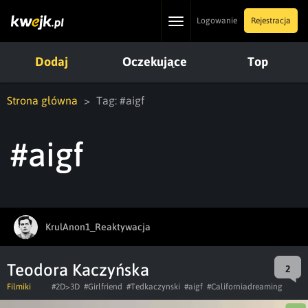
Toggle
Logowanie
Rejestracja
navigation
Dodaj
Oczekujące
Top
Strona główna
Tag: #aigf
#aigf
KrulAnon1_Reaktywacja
Teodora Kaczyńska
2
Filmiki
#2D>3D
#Girlfriend
#Tedkaczynski
#aigf
#Californiadreaming