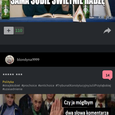
110
blondyna9999
***** ***
14
Polityka
#strajkkobiet
#prochoice
#antichoice
#TrybunałKonstytucyjnyJuliiPrzyłębskiej
#uzasadnienie