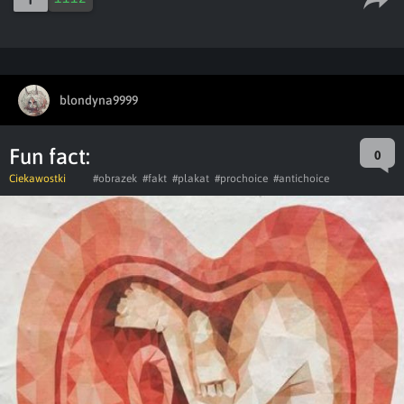
blondyna9999
Fun fact:
0
Ciekawostki
#obrazek
#fakt
#plakat
#prochoice
#antichoice