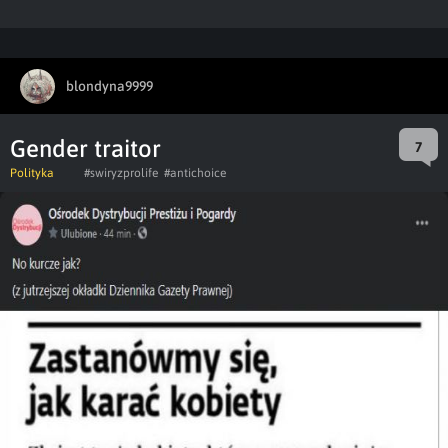
blondyna9999
Gender traitor
7
Polityka
#swiryzprolife
#antichoice