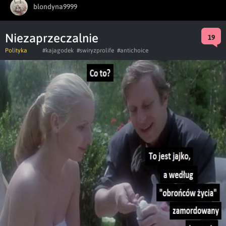
blondyna9999
Niezaprzeczalnie
19
Polityka
#kajagodek
#swiryzprolife
#antichoice