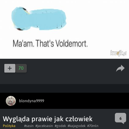
70
blondyna9999
Wygląda prawie jak człowiek
6
Polityka
#sasin
#jaceksasin
#godek
#kajagodek
#70mln