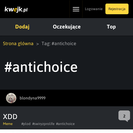
Toggle
Logowanie
Rejestracja
navigation
Dodaj
Oczekujące
Top
Strona główna
Tag: #antichoice
#antichoice
blondyna9999
XDD
2
Meme
#plod
#swiryzprolife
#antichoice