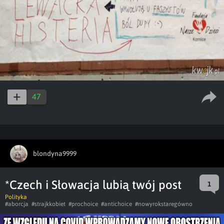
47
blondyna9999
*Czech i Słowacja lubią twój post
1
Polityka
#aborcja
#strajkkobiet
#prochoice
#antichoice
#nowyrokstaregówno