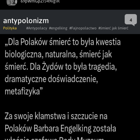
69pWmGpZrJ49vgiR
antypolonizm
4
Polityka
#Antypolacy
#engelking
#Fajnopolactwo
#śmierć jak śmierć