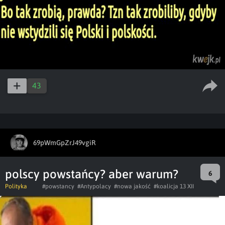
43
69pWmGpZrJ49vgiR
polscy powstańcy? aber warum?
6
Polityka
#powstancy
#Antypolacy
#nowa jakość
#koalicja 13 XII