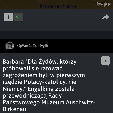
95
69pWmGpZrJ49vgiR
Barbara "Dla Żydów, którzy
4
próbowali się ratować,
zagrożeniem byli w pierwszym
rzędzie Polacy-katolicy, nie
Niemcy." Engelking została
przewodniczącą Rady
Państwowego Muzeum Auschwitz-
Birkenau