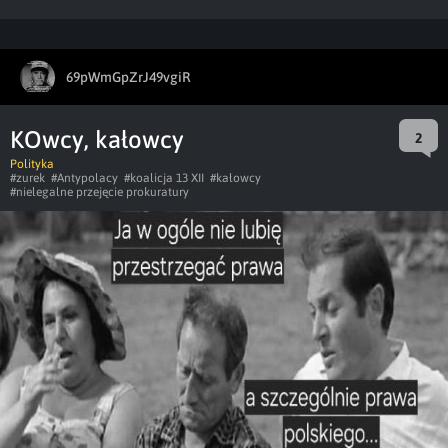
69pWmGpZrJ49vgiR
KOwcy, kałowcy
2
Polityka
#zurek
#Antypolacy
#koalicja 13 XII
#kałowcy
#nielegalne przejęcie prokuratury