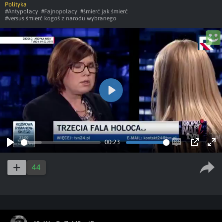
Polityka
#Antypolacy
#Fajnopolacy
#śmierć jak śmierć
#versus śmierć kogoś z narodu wybranego
Play
00:23
Play
Enable
PIP
Ent
captions
ful
44