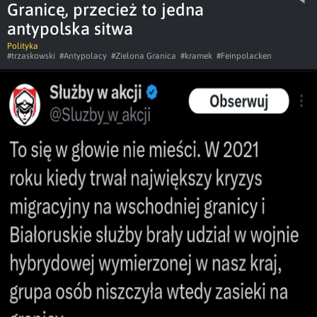
Granicę, przecież to jedna
antypolska sitwa
Polityka
#trzaskowski
#Antypolacy
#Zielona Granica
#kramek
#Feinpolacken