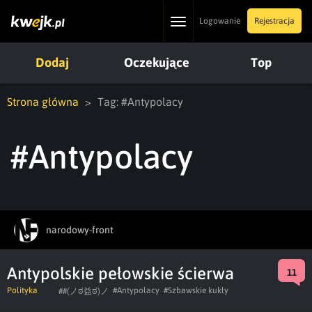
Toggle
Logowanie
Rejestracja
navigation
Dodaj
Oczekujące
Top
Strona główna
Tag: #Antypolacy
#Antypolacy
narodowy-front
Antypolskie pełowskie ścierwa
11
Polityka
#Antypolacy
#Szbawskie kukły
##(ノಠ益ಠ)ノ