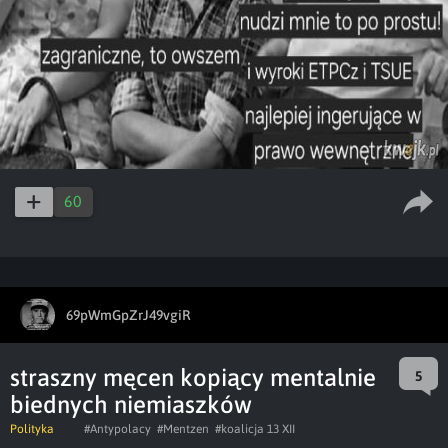
60
69pWmGpZrJ49vgiR
straszny męcen kopiący mentalnie
5
biednych niemiaszków
Polityka
#Antypolacy
#Mentzen
#koalicja 13 XII