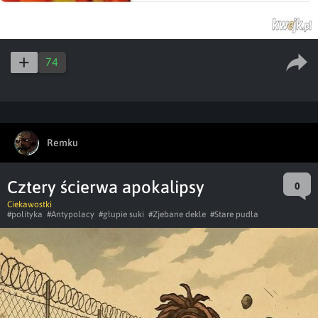
74
Remku
Cztery ścierwa apokalipsy
0
Ciekawostki
#polityka
#Antypolacy
#głupie suki
#Zjebane dekle
#Stare pudła