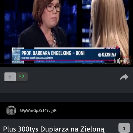
52
69pWmGpZrJ49vgiR
Plus 300tys Dupiarza na Zieloną
1