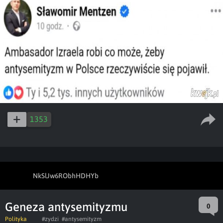
1353
NkSlJw6RObhHDHYb
Geneza antysemityzmu
0
Polityka
#zydzi
#antysemityzm