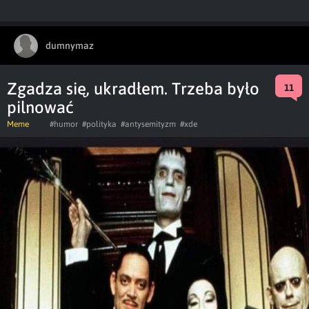
dumnymaz
Zgadza się, ukradłem. Trzeba było
11
pilnować
Meme
#humor
#polityka
#antysemityzm
#xde