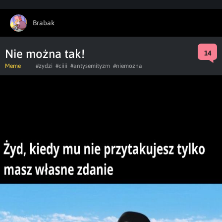
Brabak
Nie można tak!
14
Meme
#zydzi
#ciiii
#antysemityzm
#niemozna