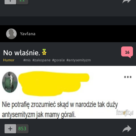
Yavfana
No właśnie.
16
Humor
#mis
#zakopane
#gorale
#antysemityzm
853