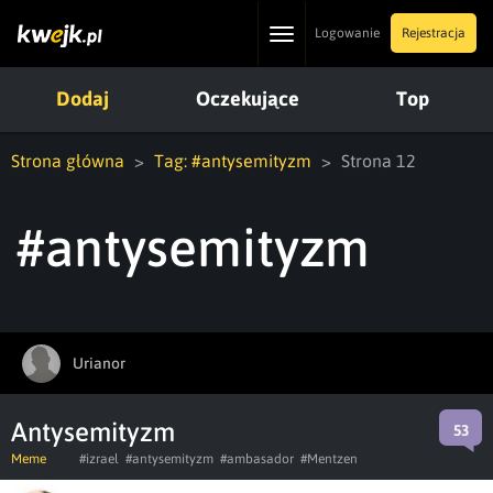
Toggle
Logowanie
Rejestracja
navigation
Dodaj
Oczekujące
Top
Strona główna
Tag: #antysemityzm
Strona 12
#antysemityzm
Urianor
Antysemityzm
53
Meme
#izrael
#antysemityzm
#ambasador
#Mentzen