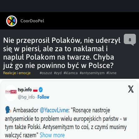
CoorDooPel
Nie przeprosił Polaków, nie uderzył
8
się w piersi, ale za to nakłamał i
napluł Polakom na twarze. Chyba
już go nie powinno być w Polsce?
Reakcje i emocje
#oszust
#zyd
#klamca
#antysemityzm
#livne