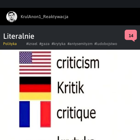
KrulAnon1_Reaktywacja
Literalnie
14
Polityka
#izrael
#gaza
#krytyka
#antysemityzm
#ludobojstwo