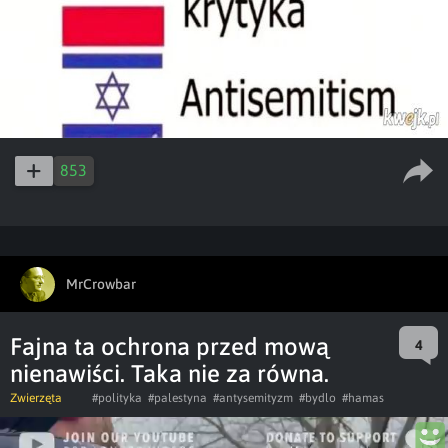
853
MrCrowbar
Fajna ta ochrona przed mową
4
nienawiści. Taka nie za równa.
Zwierzęta
#polityka
#palestyna
#antysemityzm
#bydlo
#hamas