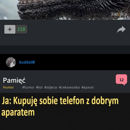
218
budda08
Pamięć
12
Humor
#humor
#kot
#zdjecia
#ciekawostka
#aparat