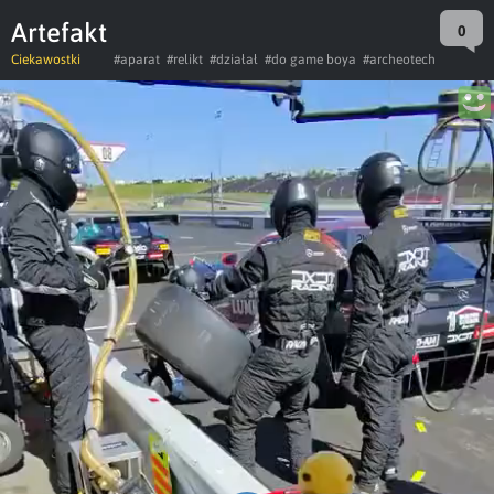
Artefakt
0
Ciekawostki
#aparat
#relikt
#działał
#do game boya
#archeotech