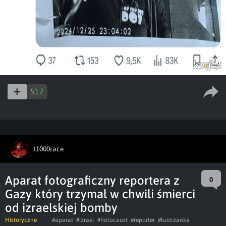
517
t1000race
Aparat fotograficzny reportera z
0
Gazy który trzymał w chwili śmierci
od izraelskiej bomby
Historyczne
#aparat
#izrael
#holocaust
#reporter
#lustrzanka