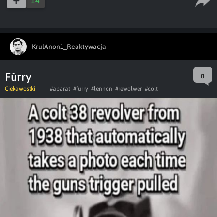
14
KrulAnon1_Reaktywacja
Fürry
0
Ciekawostki
#aparat
#furry
#lennon
#rewolwer
#colt