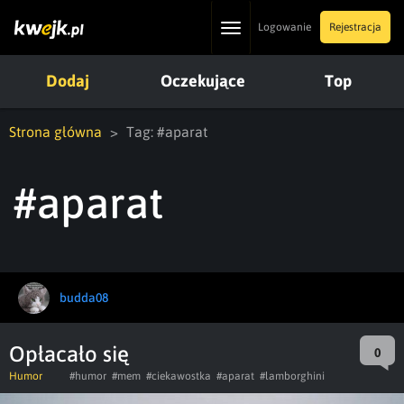
Toggle
Logowanie
Rejestracja
navigation
Dodaj
Oczekujące
Top
Strona główna
Tag: #aparat
#aparat
budda08
Opłacało się
0
Humor
#humor
#mem
#ciekawostka
#aparat
#lamborghini