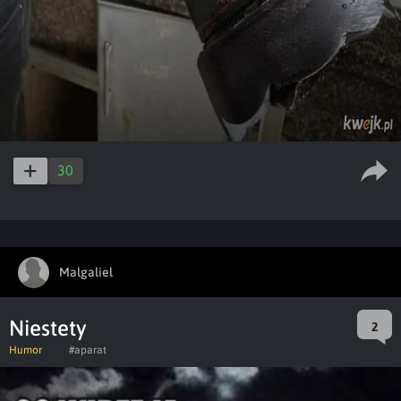
30
Malgaliel
Niestety
2
Humor
#aparat