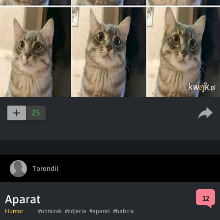
25
Torendil
Aparat
12
Humor
#obrazek
#zdjecia
#aparat
#babcia