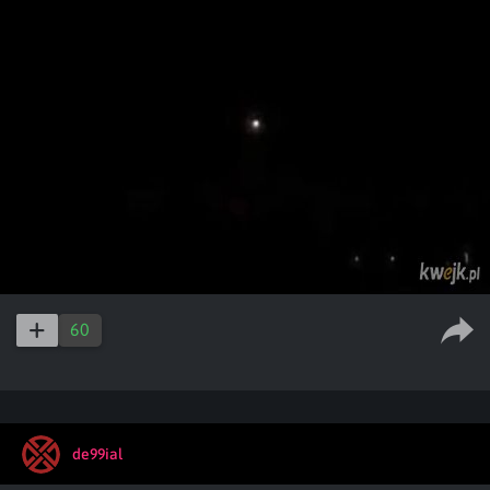
60
de99ial