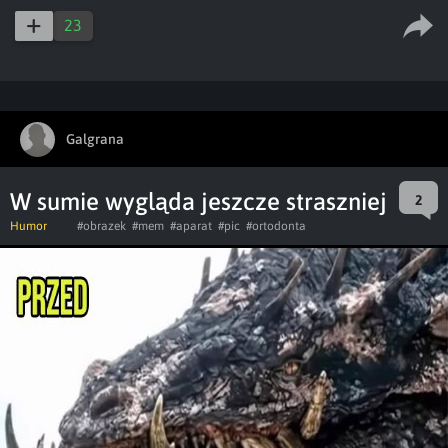
23
Galgrana
W sumie wygląda jeszcze straszniej
2
Humor
#obrazek
#mem
#aparat
#pic
#ortodonta