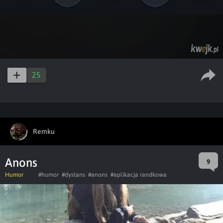
25
Remku
Anons
9
Humor
#humor
#dystans
#anons
#aplikacja randkowa