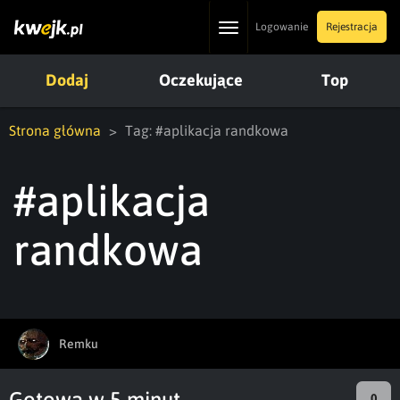
Toggle
Logowanie
Rejestracja
navigation
Dodaj
Oczekujące
Top
Strona główna
Tag: #aplikacja randkowa
#aplikacja
randkowa
Remku
Gotowa w 5 minut
0