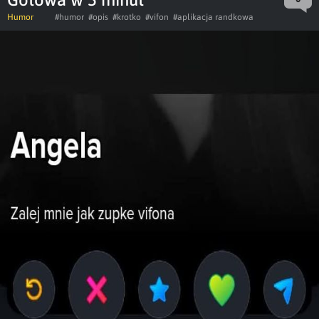
Humor
#humor
#opis
#krotko
#vifon
#aplikacja randkowa