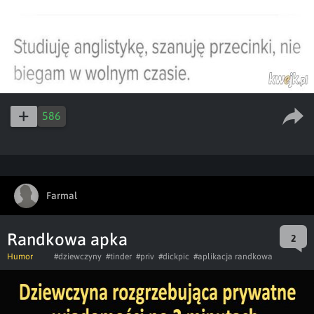
586
Farmal
Randkowa apka
2
Humor
#dziewczyny
#tinder
#priv
#dickpic
#aplikacja randkowa