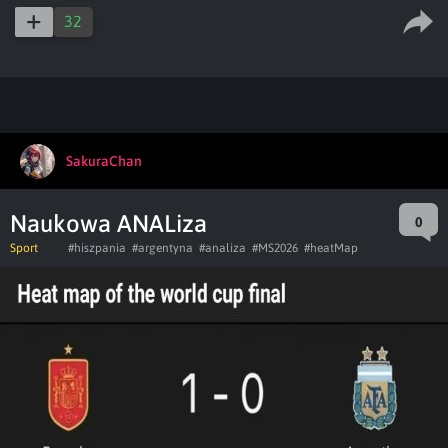
captions
ful
32
SakuraChan
Naukowa ANALiza
0
Sport
#hiszpania
#argentyna
#analiza
#MS2026
#heatMap