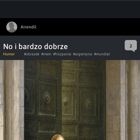
Airendil
No i bardzo dobrze
2
Humor
#obrazek
#mem
#hiszpania
#argentyna
#mundial