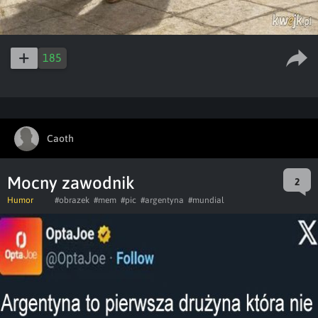
185
Caoth
Mocny zawodnik
2
Humor
#obrazek
#mem
#pic
#argentyna
#mundial