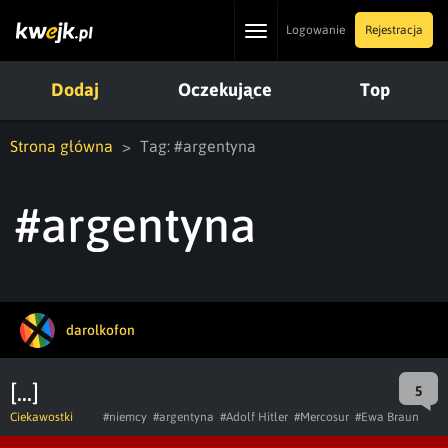
Toggle
Logowanie
Rejestracja
navigation
Dodaj
Oczekujące
Top
Strona główna
Tag: #argentyna
#argentyna
darolkofon
[...]
5
Ciekawostki
#niemcy
#argentyna
#Adolf Hitler
#Mercosur
#Ewa Braun