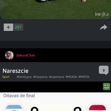
287
SakuraChan
Nareszcie
0
Sport
#familyguy
#hiszpania
#argentyna
#MS2026
#MAFIfA