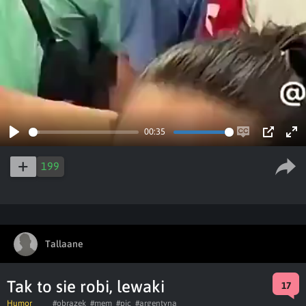
00:35
Play
Enable
PIP
Ent
captions
ful
199
Tallaane
Tak to sie robi, lewaki
17
Humor
#obrazek
#mem
#pic
#argentyna