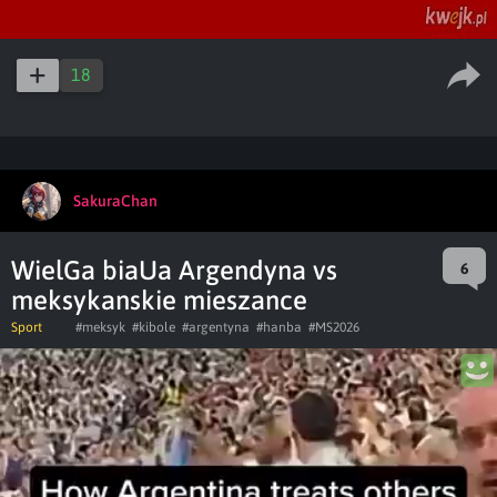
18
SakuraChan
WielGa biaUa Argendyna vs
6
meksykanskie mieszance
Sport
#meksyk
#kibole
#argentyna
#hanba
#MS2026