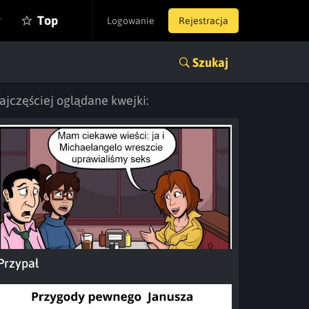
y
Top
Logowanie
Rejestracja
Szukaj
ajczęściej oglądane kwejki:
Przypał