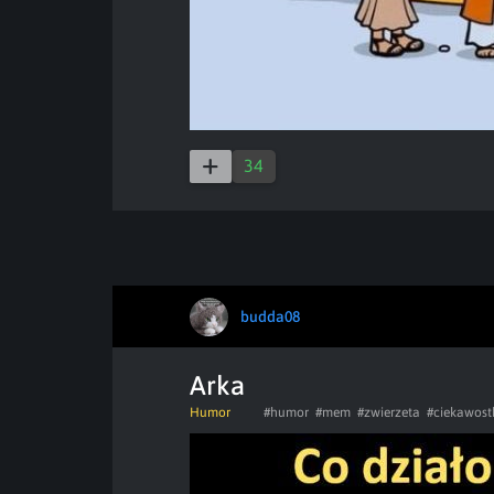
34
budda08
Arka
Humor
#humor
#mem
#zwierzeta
#ciekawost