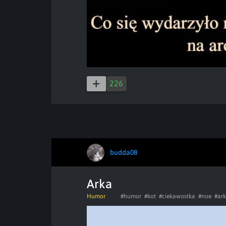
226
budda08
Arka
Humor
#humor
#kot
#ciekawostka
#noe
#ar