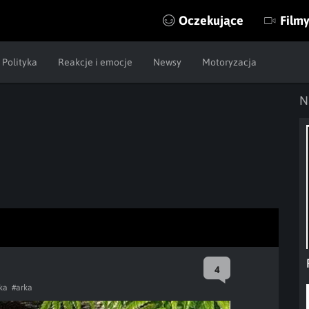
Oczekujące
Film
Polityka
Reakcje i emocje
Newsy
Motoryzacja
N
4
ka
#arka