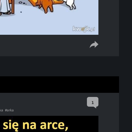
1
ka
#arka