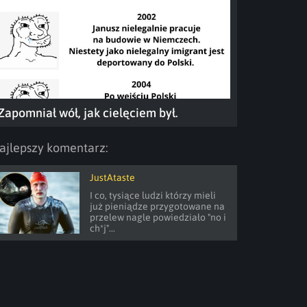
Zapomniał wół, jak cielęciem był.
ajlepszy komentarz:
JustAtaste
I co, tysiące ludzi którzy mieli 
już pieniądze przygotowane na 
przelew nagle powiedziało "no i 
ch*j"...