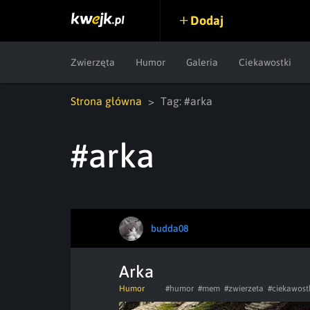
Dodaj
Zwierzęta
Humor
Galeria
Ciekawostki
Strona główna
Tag: #arka
#arka
budda08
Arka
Humor
#humor
#mem
#zwierzeta
#ciekawost