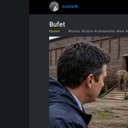
budda08
Bufet
Humor
#humor
#ludzie
#ciekawostka
#lew
#