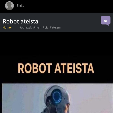
Errfar
Robot ateista
81
Humor
#obrazek
#mem
#pic
#ateizm