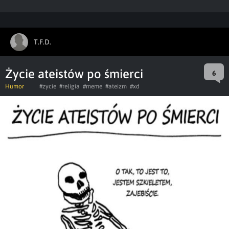
T.F.D.
Życie ateistów po śmierci
6
Humor
#zycie
#religia
#meme
#ateizm
#xd