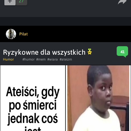
27
Piłat
Ryzykowne dla wszystkich
41
Humor
#humor
#mem
#wiara
#ateizm