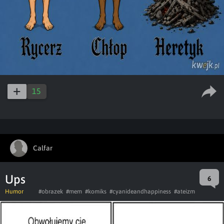
15
Calfar
Ups
6
Humor
#obrazek
#mem
#komiks
#cyanideandhappiness
#ateizm