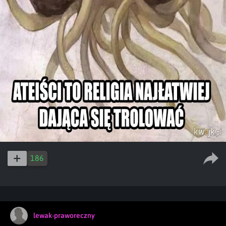
186
lewak-praworeczny