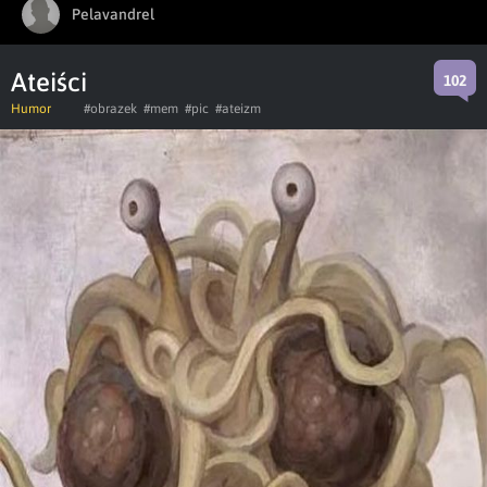
Pelavandrel
Ateiści
102
Humor
#obrazek
#mem
#pic
#ateizm