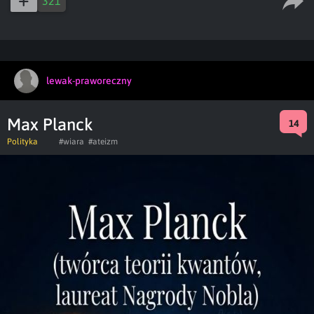
321
lewak-praworeczny
Max Planck
14
Polityka
#wiara
#ateizm