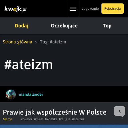
Toggle
Logowanie
Rejestracja
navigation
Dodaj
Oczekujące
Top
Strona główna
Tag: #ateizm
#ateizm
mandalander
Prawie jak współcześnie W Polsce
3
Meme
#humor
#mem
#komiks
#religia
#ateizm