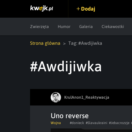
Dodaj
Zwierzęta
Humor
Galeria
Ciekawostki
Strona główna
Tag: #Awdijiwka
#Awdijiwka
KrulAnon1_Reaktywacja
Uno reverse
Wojna
#donieck
#Slavaukraini
#Jebacrozzje