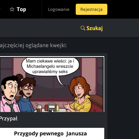
y
Top
Logowanie
Rejestracja
Szukaj
ajczęściej oglądane kwejki:
Przypał