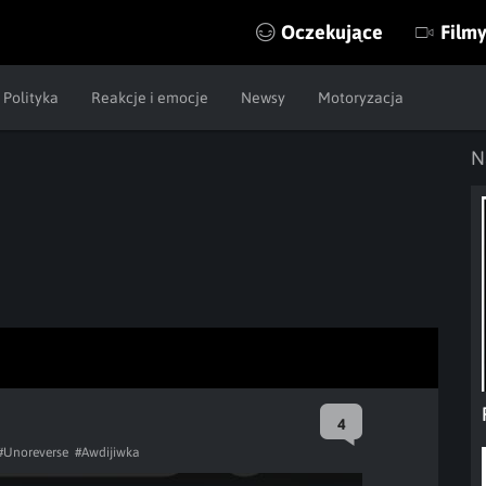
Oczekujące
Film
Polityka
Reakcje i emocje
Newsy
Motoryzacja
N
4
#Unoreverse
#Awdijiwka