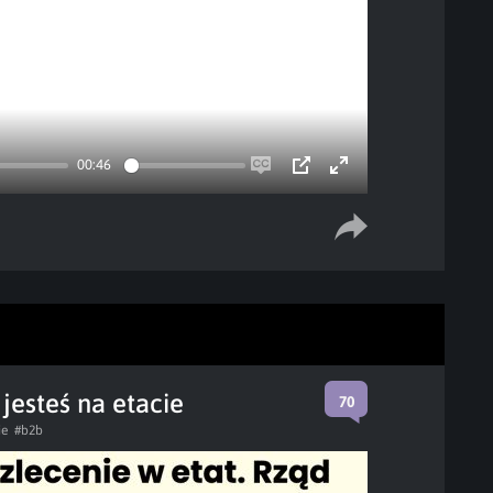
00:46
Enable
PIP
Enter
captions
fullscreen
jesteś na etacie
70
ie
#b2b