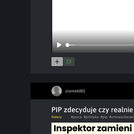
Play
23
ziomek001
PIP zdecyduje czy realnie 
Newsy
#praca
#polityka
#pip
#umowazlecen