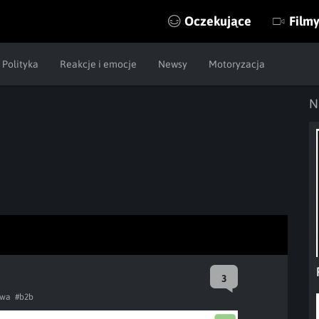
Oczekujące
Film
Polityka
Reakcje i emocje
Newsy
Motoryzacja
N
3
wa
#b2b