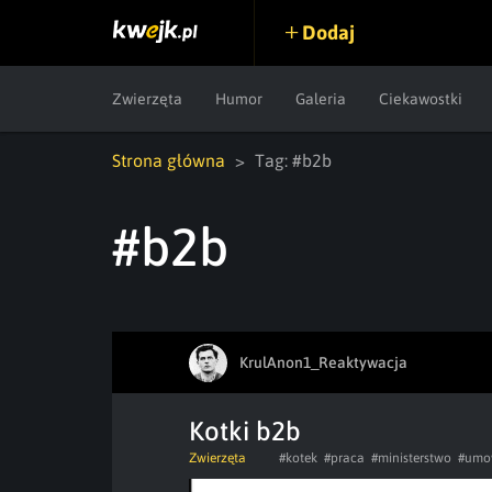
Dodaj
Zwierzęta
Humor
Galeria
Ciekawostki
Strona główna
Tag: #b2b
#b2b
KrulAnon1_Reaktywacja
Kotki b2b
Zwierzęta
#kotek
#praca
#ministerstwo
#umo