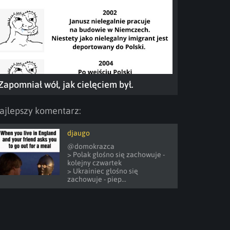
Zapomniał wół, jak cielęciem był.
ajlepszy komentarz:
djaugo
@domokrazca 

> Polak głośno się zachowuje - 
kolejny czwartek

> Ukrainiec głośno się 
zachowuje - piep...