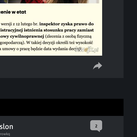
 slon
2
rowkq