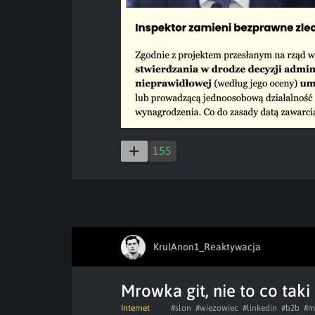
155
KrulAnon1_Reaktywacja
Mrowka git, nie to co taki
Internet
#slon
#wiezowiec
#linkedin
#b2b
#m