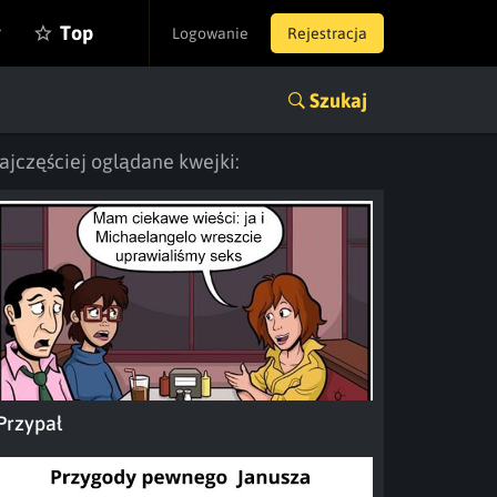
y
Top
Logowanie
Rejestracja
Szukaj
ajczęściej oglądane kwejki:
Przypał