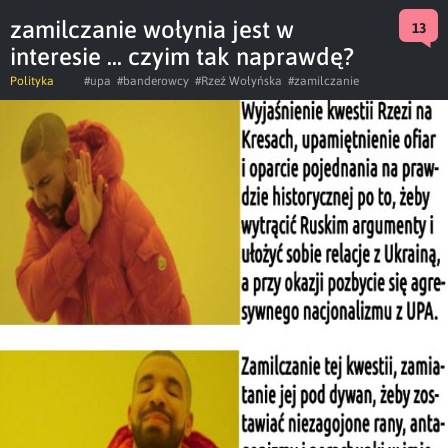
zamilczanie wołynia jest w
13
interesie ... czyim tak naprawdę?
Polityka
#upa
#banderowcy
#Rzeź Wołyńska
#zamilczanie