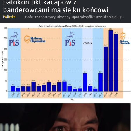
patokonflikt kacapów z
banderowcami ma się ku końcowi
Polityka
#safe
#banderowcy
#kacapy
#patkokonflikt
#wciskanie długu