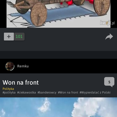
101
Remku
Won na front
5
Polityka
#polityka
#ciekawostka
#banderowcy
#Won na front
#Wypierdalać z Polski