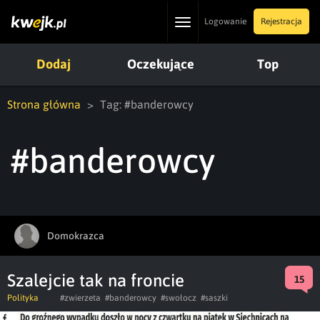
Toggle
Logowanie
Rejestracja
navigation
Dodaj
Oczekujące
Top
Strona główna
Tag: #banderowcy
#banderowcy
Domokrazca
Szalejcie tak na froncie
15
Polityka
#zwierzeta
#banderowcy
#swołocz
#saszki