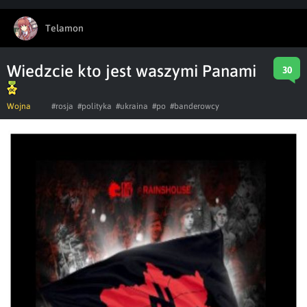
Telamon
Wiedzcie kto jest waszymi Panami
30
Wojna
#rosja
#polityka
#ukraina
#po
#banderowcy