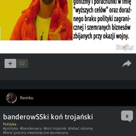
52
Remku
banderowSSki koń trojański
0
Polityka
#polityka
#banderowcy
#koń trojański
#Jebać ukrainę
#Dość gościny niewdzięczne skurwysyny