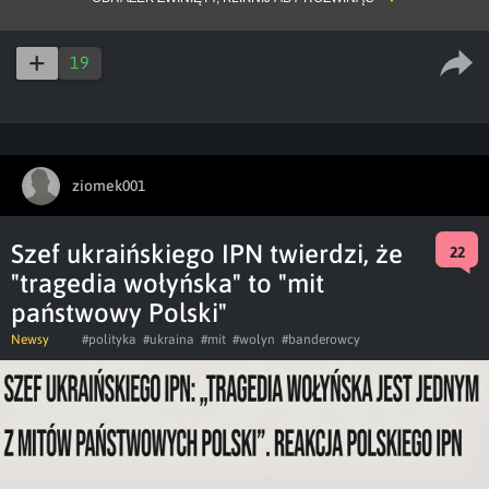
19
ziomek001
Szef ukraińskiego IPN twierdzi, że
22
"tragedia wołyńska" to "mit
państwowy Polski"
Newsy
#polityka
#ukraina
#mit
#wolyn
#banderowcy