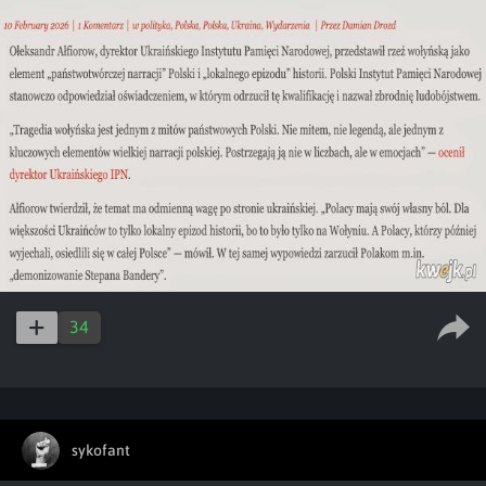
34
sykofant