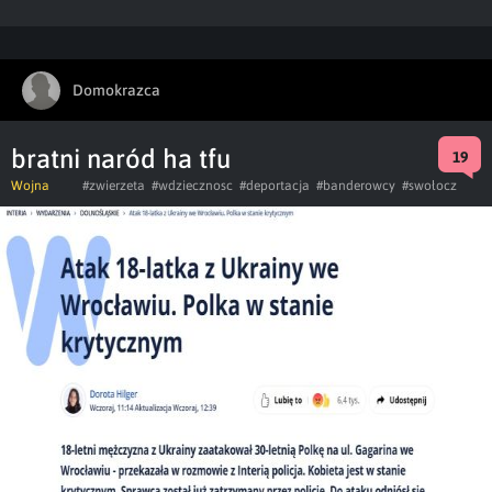
Domokrazca
bratni naród ha tfu
19
Wojna
#zwierzeta
#wdziecznosc
#deportacja
#banderowcy
#swołocz