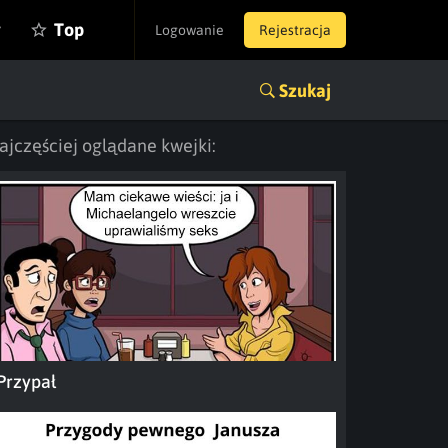
y
Top
Logowanie
Rejestracja
Szukaj
ajczęściej oglądane kwejki:
Przypał