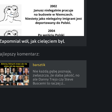
Zapomniał wół, jak cielęciem był.
ajlepszy komentarz:
barsztik
Nie każdą gębę poznaję, 
zwłaszcza, że słaba jakość, no 
ale Danny Trejo czy Steve 
Buscemi to raczej z...