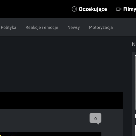
Oczekujące
Film
Polityka
Reakcje i emocje
Newsy
Motoryzacja
N
0