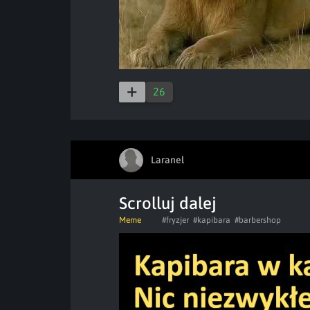
26
Laranel
Scrolluj dalej
Meme
#fryzjer
#kapibara
#barbershop