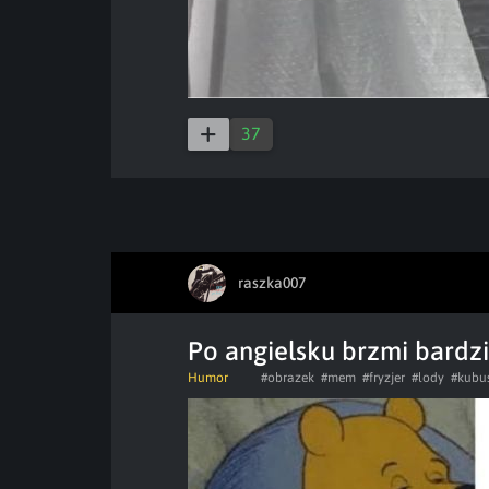
37
raszka007
Po angielsku brzmi bardzi
Humor
#obrazek
#mem
#fryzjer
#lody
#kubu