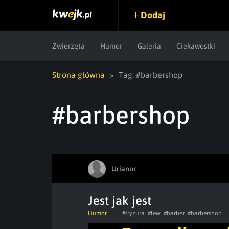
Dodaj
Zwierzęta
Humor
Galeria
Ciekawostki
Strona główna
Tag: #barbershop
#barbershop
Urianor
Jest jak jest
Humor
#fryzura
#lew
#barber
#barbershop