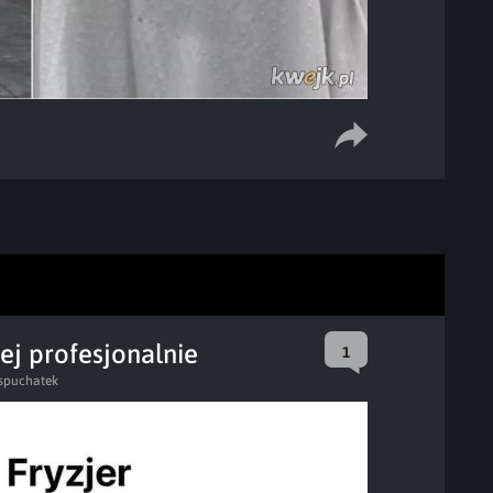
ej profesjonalnie
1
spuchatek