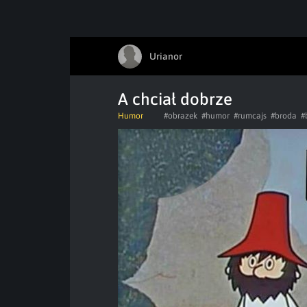
Urianor
A chciał dobrze
Humor
#obrazek
#humor
#rumcajs
#broda
#