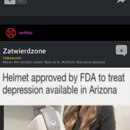
de99ial
Zatwierdzone
0
Ciekawostki
#bawi
#za każdym razem
#jak na to
#trafiam
#leczenie derpresji