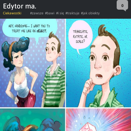
Edytor ma.
0
Ciekawostki
#zawsze
#bawi
#i się
#traktuje
#jak obiekty