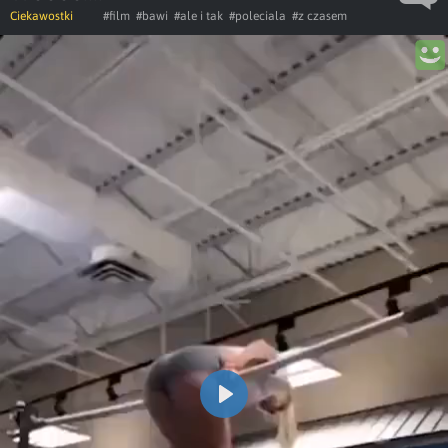
Ciekawostki
#film
#bawi
#ale i tak
#poleciala
#z czasem
Play