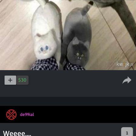
530
de99ial
Weeee....
1