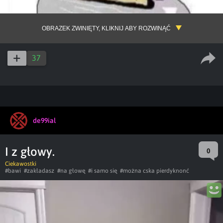
OBRAZEK ZWINIĘTY, KLIKNIJ ABY ROZWINĄĆ
37
de99ial
I z głowy.
0
Ciekawostki
#bawi
#zakładasz
#na głowę
#i samo się
#można cska pierdyknonć