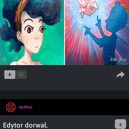
22
de99ial
Edytor dorwał.
0