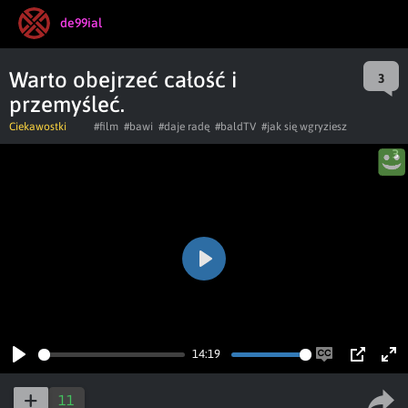
de99ial
Warto obejrzeć całość i
3
przemyśleć.
Ciekawostki
#film
#bawi
#daje radę
#baldTV
#jak się wgryziesz
Play
14:19
Play
Enable
PIP
Ent
captions
ful
11