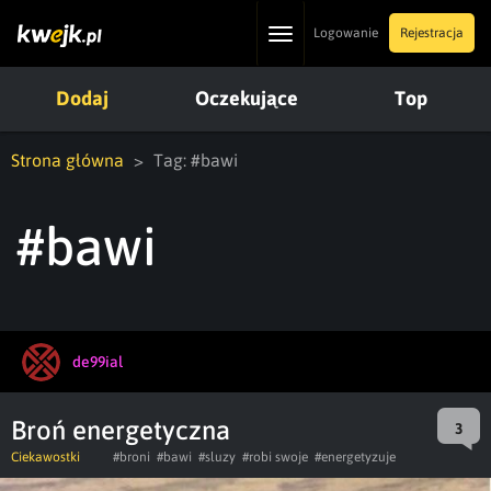
Toggle
Logowanie
Rejestracja
navigation
Dodaj
Oczekujące
Top
Strona główna
Tag: #bawi
#bawi
de99ial
Broń energetyczna
3
Ciekawostki
#broni
#bawi
#sluzy
#robi swoje
#energetyzuje