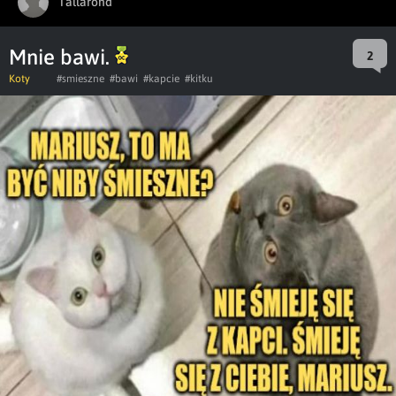
Tallarond
Mnie bawi.
2
Koty
#smieszne
#bawi
#kapcie
#kitku