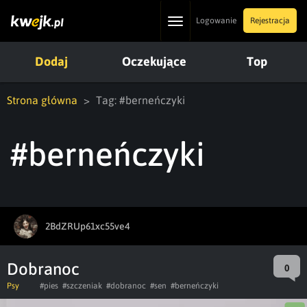
Toggle
Logowanie
Rejestracja
navigation
Dodaj
Oczekujące
Top
Strona główna
Tag: #berneńczyki
#berneńczyki
2BdZRUp61xc55ve4
Dobranoc
0
Psy
#pies
#szczeniak
#dobranoc
#sen
#berneńczyki