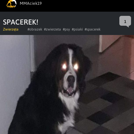
MMAciek19
SPACEREK!
1
Zwierzęta
#obrazek
#zwierzeta
#psy
#psiaki
#spacerek