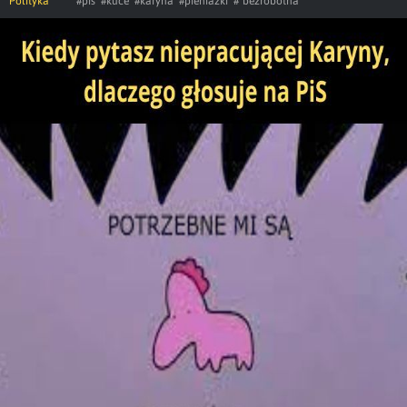
Polityka
#pis
#kuce
#karyna
#pieniazki
#*bezrobotna