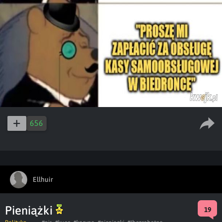
656
Ellhuir
Pieniążki
19