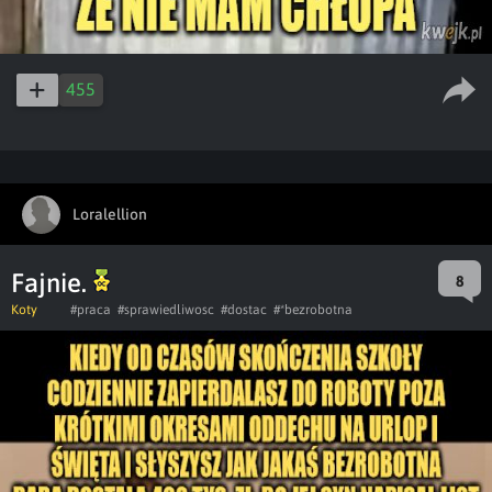
455
Loralellion
Fajnie.
8
Koty
#praca
#sprawiedliwosc
#dostac
#*bezrobotna