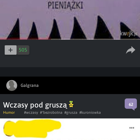
505
Galgrana
Wczasy pod gruszą
62
Humor
#wczasy
#*bezrobotna
#grusza
#kuroniowka