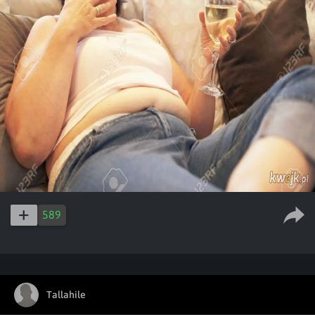
589
Tallahile