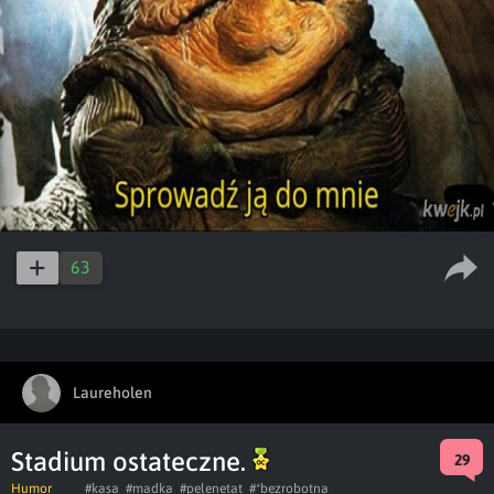
63
Laureholen
Stadium ostateczne.
29
Humor
#kasa
#madka
#pelenetat
#*bezrobotna