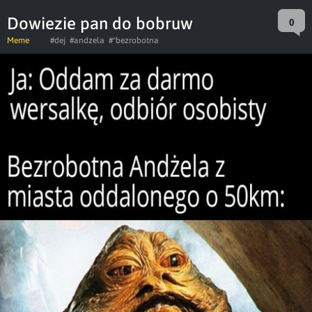
Dowiezie pan do bobruw
0
Meme
#dej
#andzela
#*bezrobotna