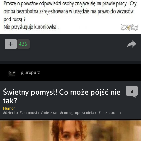
436
pjuropurz
Świetny pomysł! Co może pójść nie
4
tak?
Humor
#dziecko
#zmamusia
#mieszkac
#comoglopojscnietak
#*bezrobotna