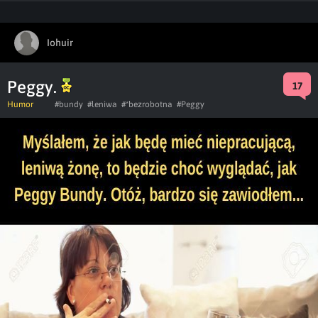
Iohuir
Peggy.
17
Humor
#bundy
#leniwa
#*bezrobotna
#Peggy