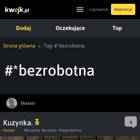
Toggle
Logowanie
Rejestracja
navigation
Dodaj
Oczekujące
Top
Strona główna
Tag: #*bezrobotna
#*bezrobotna
Shaslor
Kuzynka.
4
Humor
#kuzynka
#oceniac
#*bezrobotna